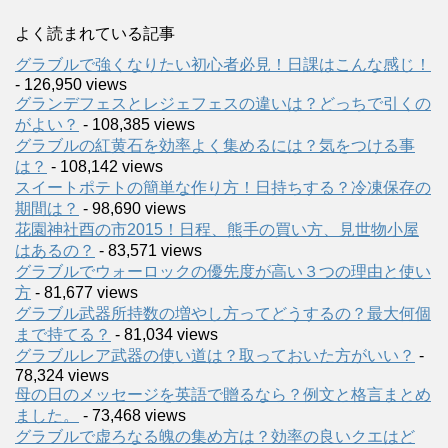
よく読まれている記事
グラブルで強くなりたい初心者必見！日課はこんな感じ！
- 126,950 views
グランデフェスとレジェフェスの違いは？どっちで引くの
がよい？
- 108,385 views
グラブルの紅黄石を効率よく集めるには？気をつける事
は？
- 108,142 views
スイートポテトの簡単な作り方！日持ちする？冷凍保存の
期間は？
- 98,690 views
花園神社酉の市2015！日程、熊手の買い方、見世物小屋
はあるの？
- 83,571 views
グラブルでウォーロックの優先度が高い３つの理由と使い
方
- 81,677 views
グラブル武器所持数の増やし方ってどうするの？最大何個
まで持てる？
- 81,034 views
グラブルレア武器の使い道は？取っておいた方がいい？
-
78,324 views
母の日のメッセージを英語で贈るなら？例文と格言まとめ
ました。
- 73,468 views
グラブルで虚ろなる魄の集め方は？効率の良いクエはど