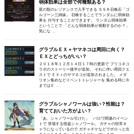
弱体効果は全部で何種類ある？
星の獣のレゾナンスで入手できる ＳＳＲ召喚石「ゴ
ルゴーン三姉妹」 召喚することでランダムに弱体効
果を 付与することができます。 ランダム弱体効果
ということで 「どんな弱体効果が発動するのか？」
気にな …
グラブルＥＸ＋ヤマネコは周回に向く？
ＥＸとどっちがいい？
２０１８年１２月１４日１７時の更新で プリコネコ
ラボのストーリー後半が追加。 それに伴い周回クエ
ストで ＥＸ＋のヤマネコが追加されました。 メダ
リオン集めなどイベントトレジャーを 集める時に今
まではＥ …
グラブルシャノワールは強い？性能は？
育てておいた方がよい？
「あ、シャノワール引けた」 バロワ関連のイベン
トで 登場する怪盗シャノワール。 ガチャの恒常キ
ャラになっているので ガチャチケなどでポロっと出