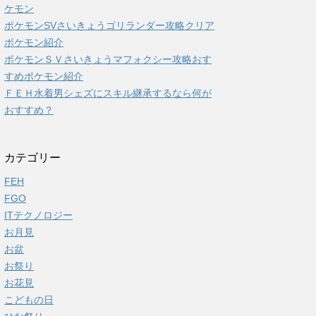
ケモン
ポケモンSVさいきょうゴリランダー攻略クリア
ポケモン紹介
ポケモンＳＶさいきょうマフォクシー攻略おす
すめポケモン紹介
ＦＥＨ水着男シェズにスキル継承するなら何が
おすすめ？
カテゴリー
FEH
FGO
ITテクノロジー
お月見
お盆
お祭り
お花見
こどもの日