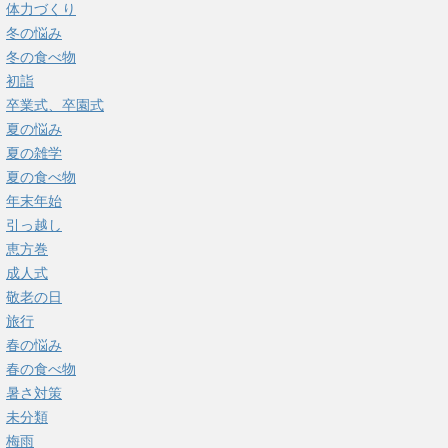
体力づくり
冬の悩み
冬の食べ物
初詣
卒業式、卒園式
夏の悩み
夏の雑学
夏の食べ物
年末年始
引っ越し
恵方巻
成人式
敬老の日
旅行
春の悩み
春の食べ物
暑さ対策
未分類
梅雨