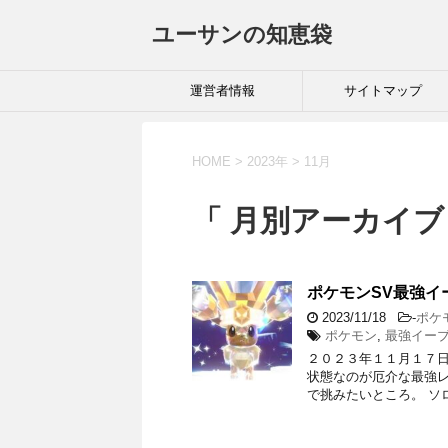
ユーサンの知恵袋
運営者情報
サイトマップ
HOME
>
2023年
>
11月
「 月別アーカイブ：
ポケモンSV最強イ
2023/11/18
-
ポケ
ポケモン
,
最強イー
２０２３年１１月１７日
状態なのが厄介な最強レ
で挑みたいところ。 ソ