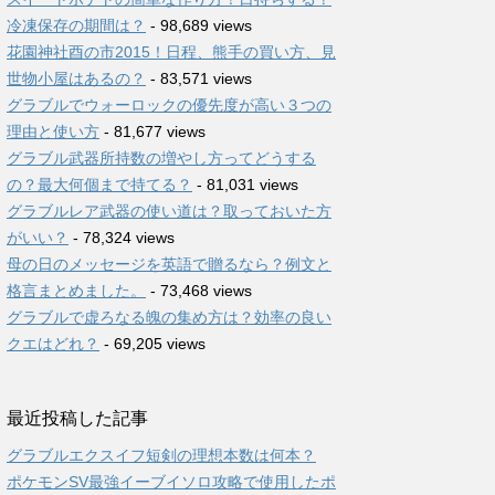
冷凍保存の期間は？
- 98,689 views
花園神社酉の市2015！日程、熊手の買い方、見
世物小屋はあるの？
- 83,571 views
グラブルでウォーロックの優先度が高い３つの
理由と使い方
- 81,677 views
グラブル武器所持数の増やし方ってどうする
の？最大何個まで持てる？
- 81,031 views
グラブルレア武器の使い道は？取っておいた方
がいい？
- 78,324 views
母の日のメッセージを英語で贈るなら？例文と
格言まとめました。
- 73,468 views
グラブルで虚ろなる魄の集め方は？効率の良い
クエはどれ？
- 69,205 views
最近投稿した記事
グラブルエクスイフ短剣の理想本数は何本？
ポケモンSV最強イーブイソロ攻略で使用したポ