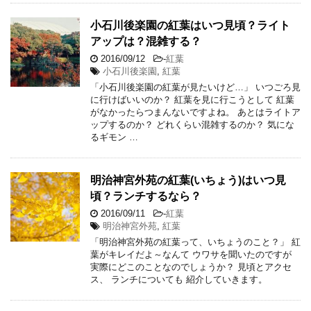
小石川後楽園の紅葉はいつ見頃？ライト
アップは？混雑する？
2016/09/12
-
紅葉
小石川後楽園
,
紅葉
「小石川後楽園の紅葉が見たいけど…」 いつごろ見
に行けばいいのか？ 紅葉を見に行こうとして 紅葉
がなかったらつまんないですよね。 あとはライトア
ップするのか？ どれくらい混雑するのか？ 気にな
るギモン …
明治神宮外苑の紅葉(いちょう)はいつ見
頃？ランチするなら？
2016/09/11
-
紅葉
明治神宮外苑
,
紅葉
「明治神宮外苑の紅葉って、いちょうのこと？」 紅
葉がキレイだよ～なんて ウワサを聞いたのですが
実際にどこのことなのでしょうか？ 見頃とアクセ
ス、 ランチについても 紹介していきます。