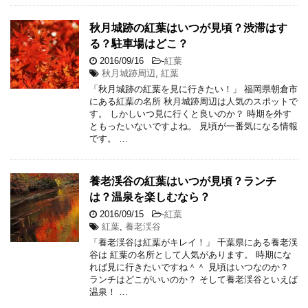
秋月城跡の紅葉はいつが見頃？渋滞はす
る？駐車場はどこ？
2016/09/16
-
紅葉
秋月城跡周辺
,
紅葉
「秋月城跡の紅葉を見に行きたい！」 福岡県朝倉市
にある紅葉の名所 秋月城跡周辺は人気のスポットで
す。 しかしいつ見に行くと良いのか？ 時期を外す
ともったいないですよね。 見頃が一番気になる情報
です。 …
養老渓谷の紅葉はいつが見頃？ランチ
は？温泉を楽しむなら？
2016/09/15
-
紅葉
紅葉
,
養老渓谷
「養老渓谷は紅葉がキレイ！」 千葉県にある養老渓
谷は 紅葉の名所として人気があります。 時期にな
れば見に行きたいですね＾＾ 見頃はいつなのか？
ランチはどこがいいのか？ そして養老渓谷といえば
温泉！ …