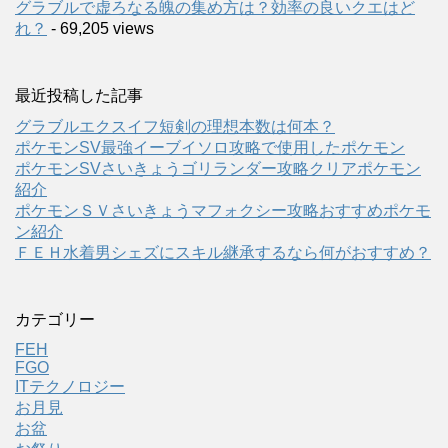
グラブルで虚ろなる魄の集め方は？効率の良いクエはど
れ？
- 69,205 views
最近投稿した記事
グラブルエクスイフ短剣の理想本数は何本？
ポケモンSV最強イーブイソロ攻略で使用したポケモン
ポケモンSVさいきょうゴリランダー攻略クリアポケモン
紹介
ポケモンＳＶさいきょうマフォクシー攻略おすすめポケモ
ン紹介
ＦＥＨ水着男シェズにスキル継承するなら何がおすすめ？
カテゴリー
FEH
FGO
ITテクノロジー
お月見
お盆