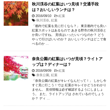
秋川渓谷の紅葉はいつ見頃？交通手段
は？おいしいランチは？
2016/09/10
-
紅葉
秋川渓谷
,
紅葉
「都内で紅葉を見に行くなら？」 東京都内でも良い
紅葉スポットはあるもので あきる野市の秋川渓谷と
か良いですね。 見頃はいったいいつなのか？ どう
やって行けばいいのか？ おいしいランチはどこで食
べるのか …
奈良公園の紅葉はいつが見頃？ライトア
ップは？ディナーは？
2016/09/09
-
紅葉
奈良公園
,
紅葉
「奈良公園の紅葉がキレイなんだって！」 しかし今
すぐ見に行こう！では 紅葉がキレイかどうかわかり
ません。 見頃情報は必ず確認するようにしましょ
う。 また、ライトアップは されているのでしょう
か？ ディ …