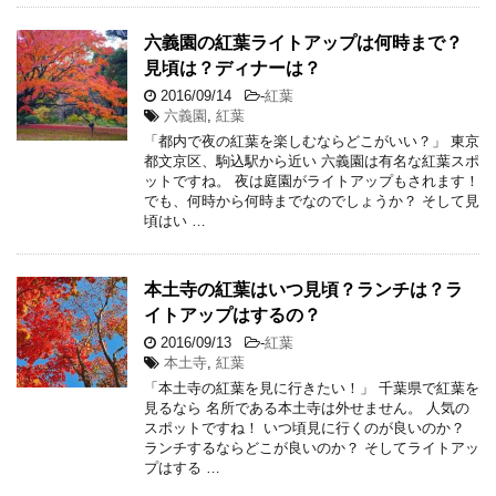
六義園の紅葉ライトアップは何時まで？
見頃は？ディナーは？
2016/09/14
-
紅葉
六義園
,
紅葉
「都内で夜の紅葉を楽しむならどこがいい？」 東京
都文京区、駒込駅から近い 六義園は有名な紅葉スポ
ットですね。 夜は庭園がライトアップもされます！
でも、何時から何時までなのでしょうか？ そして見
頃はい …
本土寺の紅葉はいつ見頃？ランチは？ラ
イトアップはするの？
2016/09/13
-
紅葉
本土寺
,
紅葉
「本土寺の紅葉を見に行きたい！」 千葉県で紅葉を
見るなら 名所である本土寺は外せません。 人気の
スポットですね！ いつ頃見に行くのが良いのか？
ランチするならどこが良いのか？ そしてライトアッ
プはする …