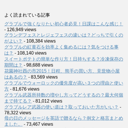
よく読まれている記事
グラブルで強くなりたい初心者必見！日課はこんな感じ！
- 126,949 views
グランデフェスとレジェフェスの違いは？どっちで引くの
がよい？
- 108,384 views
グラブルの紅黄石を効率よく集めるには？気をつける事
は？
- 108,140 views
スイートポテトの簡単な作り方！日持ちする？冷凍保存の
期間は？
- 98,688 views
花園神社酉の市2015！日程、熊手の買い方、見世物小屋
はあるの？
- 83,569 views
グラブルでウォーロックの優先度が高い３つの理由と使い
方
- 81,676 views
グラブル武器所持数の増やし方ってどうするの？最大何個
まで持てる？
- 81,012 views
グラブルレア武器の使い道は？取っておいた方がいい？
-
78,322 views
母の日のメッセージを英語で贈るなら？例文と格言まとめ
ました。
- 73,467 views