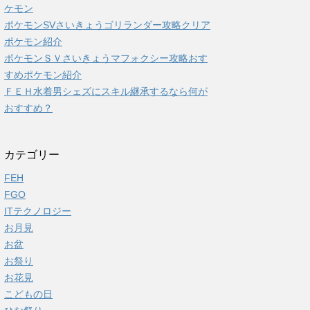
ケモン
ポケモンSVさいきょうゴリランダー攻略クリア
ポケモン紹介
ポケモンＳＶさいきょうマフォクシー攻略おす
すめポケモン紹介
ＦＥＨ水着男シェズにスキル継承するなら何が
おすすめ？
カテゴリー
FEH
FGO
ITテクノロジー
お月見
お盆
お祭り
お花見
こどもの日