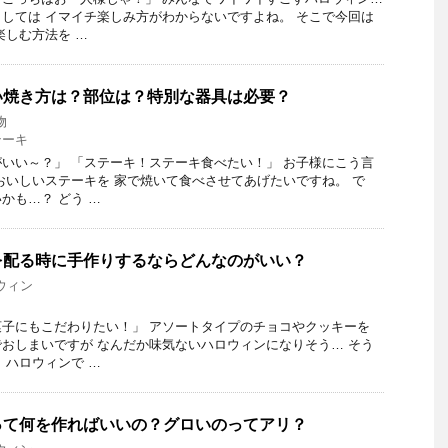
しては イマイチ楽しみ方がわからないですよね。 そこで今回は
楽しむ方法を …
い焼き方は？部位は？特別な器具は必要？
物
テーキ
いい～？」 「ステーキ！ステーキ食べたい！」 お子様にこう言
おいしいステーキを 家で焼いて食べさせてあげたいですね。 で
かも…？ どう …
を配る時に手作りするならどんなのがいい？
ウィン
子にもこだわりたい！」 アソートタイプのチョコやクッキーを
おしまいですが なんだか味気ないハロウィンになりそう… そう
 ハロウィンで …
って何を作ればいいの？グロいのってアリ？