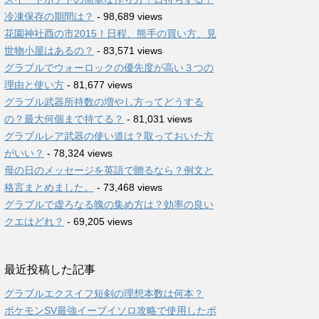
冷凍保存の期間は？
- 98,689 views
花園神社酉の市2015！日程、熊手の買い方、見
世物小屋はあるの？
- 83,571 views
グラブルでウォーロックの優先度が高い３つの
理由と使い方
- 81,677 views
グラブル武器所持数の増やし方ってどうする
の？最大何個まで持てる？
- 81,031 views
グラブルレア武器の使い道は？取っておいた方
がいい？
- 78,324 views
母の日のメッセージを英語で贈るなら？例文と
格言まとめました。
- 73,468 views
グラブルで虚ろなる魄の集め方は？効率の良い
クエはどれ？
- 69,205 views
最近投稿した記事
グラブルエクスイフ短剣の理想本数は何本？
ポケモンSV最強イーブイソロ攻略で使用したポ