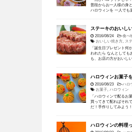
普段からお一人様の身と
ハロウィンを 一人でも
ステーキのおいし
2016/08/24
-
食べ
おいしい焼き方
,
ス
「誕生日プレゼント何が
われたら なんとしても
も、お店の方がおいしい
ハロウィンお菓子
2016/08/23
-
ハロ
お菓子
,
ハロウィン
「ハロウィンで配るお菓
買ってきて配ればそれで
だ！手作りしてみよう！
ハロウィンの料理