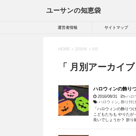
ユーサンの知恵袋
運営者情報
サイトマップ
HOME
>
2016年
>
8月
「 月別アーカイブ：
ハロウィンの飾り
2016/08/31
-
ハロ
ハロウィン
,
飾り付
「ハロウィンの飾りつけ
こどもたちも やりたが
良いでしょうか？ 折り