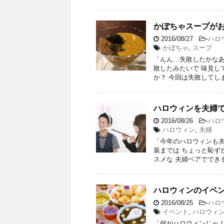
かぼちゃスープが
2016/08/27
-
ハロ
かぼちゃ
,
スープ
「んん…失敗したかなあ
敗したみたいで 味見し
か？ 今回は失敗してしま
ハロウィンを夫婦
2016/08/26
-
ハロ
ハロウィン
,
夫婦
「今年のハロウィンも夫
装までは ちょっと恥ず
スメな 夫婦ペアででき
ハロウィンのイベ
2016/08/25
-
ハロ
イベント
,
ハロウィ
「何がハロウィンじゃ！