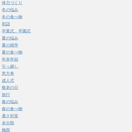
体力づくり
冬の悩み
冬の食べ物
初詣
卒業式、卒園式
夏の悩み
夏の雑学
夏の食べ物
年末年始
引っ越し
恵方巻
成人式
敬老の日
旅行
春の悩み
春の食べ物
暑さ対策
未分類
梅雨