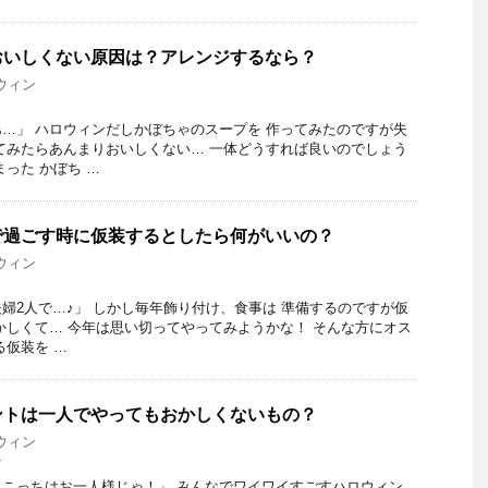
おいしくない原因は？アレンジするなら？
ウィン
…」 ハロウィンだしかぼちゃのスープを 作ってみたのですが失
てみたらあんまりおいしくない… 一体どうすれば良いのでしょう
った かぼち …
で過ごす時に仮装するとしたら何がいいの？
ウィン
婦2人で…♪」 しかし毎年飾り付け、食事は 準備するのですが仮
かしくて… 今年は思い切ってやってみようかな！ そんな方にオス
る仮装を …
ントは一人でやってもおかしくないもの？
ウィン
ン
こっちはお一人様じゃ！」 みんなでワイワイすごすハロウィン…