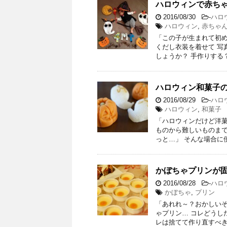
ハロウィンで赤ち
2016/08/30
-
ハロ
ハロウィン
,
赤ちゃ
「この子が生まれて初め
くだし衣装を着せて 写
しょうか？ 手作りする
ハロウィン和菓子
2016/08/29
-
ハロ
ハロウィン
,
和菓子
「ハロウィンだけど洋菓
ものから難しいものまで
っと…」 そんな場合に便
かぼちゃプリンが
2016/08/28
-
ハロ
かぼちゃ
,
プリン
「あれれ～？おかしいぞ
ゃプリン… コレどうし
レは捨てて作り直すべき