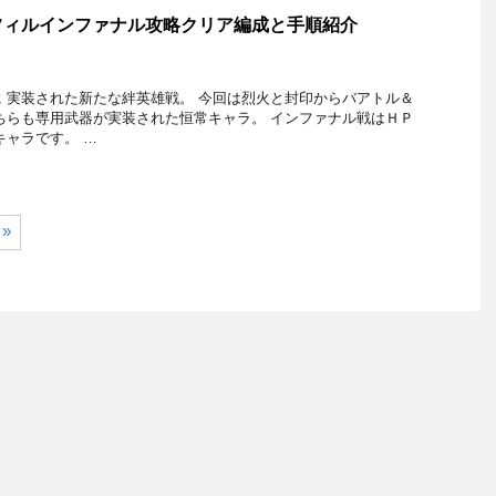
フィルインファナル攻略クリア編成と手順紹介
 実装された新たな絆英雄戦。 今回は烈火と封印からバアトル＆
ちらも専用武器が実装された恒常キャラ。 インファナル戦はＨＰ
キャラです。 …
»