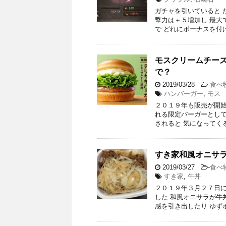
ガチャを引いていると 
撃力は＋５増加し 最大
で どれにボーナスを付
モスクリームチー
で？
2019/03/28
-
食べ
ハンバーガー
,
モス
２０１９年も販売が開始
れる限定バーガーとして
されると 気になってく
すき家和風オニサ
2019/03/27
-
食べ
すき家
,
牛丼
２０１９年３月２７日に
した 和風オニサラが牛
感を引き出したり ゆず