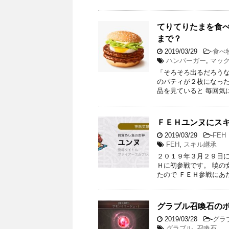
てりてりたまを食
まで？
2019/03/29
-
食べ
ハンバーガー
,
マッ
「そろそろ出るだろうな
のパティが２枚になった
品を見ていると 毎回気
ＦＥＨユンヌにス
2019/03/29
-
FEH
FEH
,
スキル継承
２０１９年３月２９日に
Ｈに初参戦です。 暁の
たので ＦＥＨ参戦にあた
グラブル召喚石の
2019/03/28
-
グラ
グラブル
,
召喚石