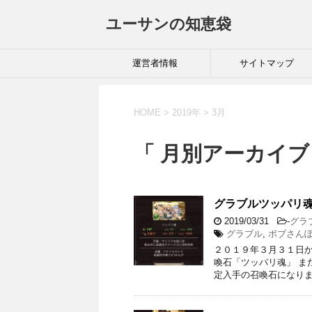
ユーサンの知恵袋
運営者情報
サイトマップ
HOME
>
2019年
>
3月
「 月別アーカイブ：
グラブルツッパリ
2019/03/31
-
グラ
グラブル
,
ポブさん
２０１９年３月３１日か
喚石「ツッパリ魂」 ま
定入手の召喚石になりま