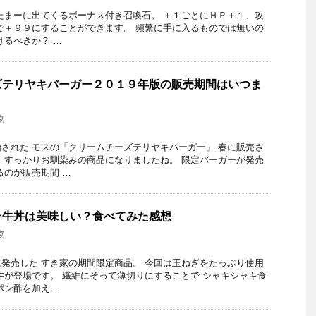
たまーに出てくるボーナス付き召喚石。 ＋１ごとにＨＰ＋１、攻
で＋９９にすることができます。 頻繁に手に入るものでは無いの
けるべきか？ …
ズテリヤキバーガー２０１９年版の販売期間はいつま
物
された モスの「クリームチーズテリヤキバーガー」 春に販売さ
 すっかりお馴染みの商品になりましたね。 限定バーガーが発売
るのが販売期間 …
ラ牛丼は美味しい？食べてみた感想
物
発売した すき家の期間限定商品。 今回は玉ねぎをたっぷり使用
丼が登場です。 繊維にそって薄切りにすることで シャキシャキ食
ポン酢を加え …