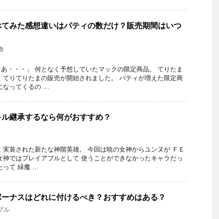
べてみた感想違いはパティの数だけ？販売期間はいつ
物
ク
あ・・・」 何となく予想していたマックの限定商品。 てりたま
 てりてりたまの販売が開始されました。 パティが増えた限定商
になってくるの …
キル継承するなら何がおすすめ？
 実装された新たな神階英雄。 今回は暁の女神からユンヌが ＦＥ
女神ではプレイアブルとして 使うことができなかったキャラだっ
って 緑魔 …
ボーナスはどれに付けるべき？おすすめはある？
ブル