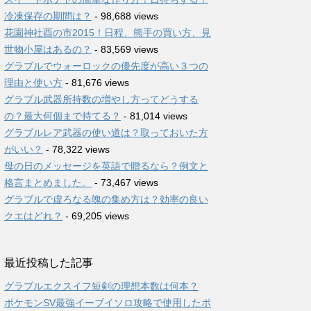
冷凍保存の期間は？
- 98,688 views
花園神社酉の市2015！日程、熊手の買い方、見
世物小屋はあるの？
- 83,569 views
グラブルでウォーロックの優先度が高い３つの
理由と使い方
- 81,676 views
グラブル武器所持数の増やし方ってどうする
の？最大何個まで持てる？
- 81,014 views
グラブルレア武器の使い道は？取っておいた方
がいい？
- 78,322 views
母の日のメッセージを英語で贈るなら？例文と
格言まとめました。
- 73,467 views
グラブルで虚ろなる魄の集め方は？効率の良い
クエはどれ？
- 69,205 views
最近投稿した記事
グラブルエクスイフ短剣の理想本数は何本？
ポケモンSV最強イーブイソロ攻略で使用したポ