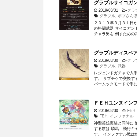
グラブルサイコガ
2019/03/31
-
グラ
グラブル
,
ポブさん
２０１９年３月３１日か
の格闘武器 サイコガン
チャラ男を 倒すための
グラブルディスペ
2019/03/30
-
グラ
グラブル
,
武器
レジェンドガチャで入手
す。 サプチケで交換す
パームックモードで手に
ＦＥＨユンヌイン
2019/03/30
-
FEH
FEH
,
インファナル
神階英雄実装と同時に 
する敵は 騎馬、飛行キ
す。 インファナル戦は敵