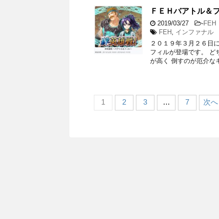
ＦＥＨバアトル＆
2019/03/27
-
FEH
FEH
,
インファナル
２０１９年３月２６日に
フィルが登場です。 ど
が高く 倒すのが厄介な
1
2
3
…
7
次へ 