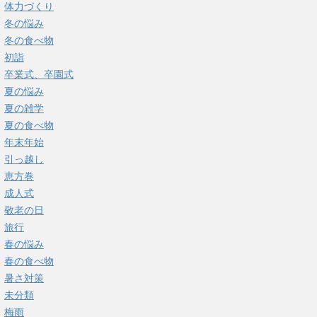
体力づくり
冬の悩み
冬の食べ物
初詣
卒業式、卒園式
夏の悩み
夏の雑学
夏の食べ物
年末年始
引っ越し
恵方巻
成人式
敬老の日
旅行
春の悩み
春の食べ物
暑さ対策
未分類
梅雨