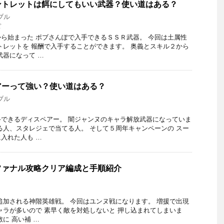
ントレットは餌にしてもいい武器？使い道はある？
ブル
ぽ
ら始まった ポブさんぽで入手できるＳＳＲ武器。 今回は土属性
トレットを 報酬で入手することができます。 奥義とスキル２から
武器になって …
アーって強い？使い道はある？
ブル
できるディスペアー。 闇ジャンヌのキャラ解放武器になっていま
る人、スタレジェで当てる人。 そして５周年キャンペーンの スー
入れた人も …
ファナル攻略クリア編成と手順紹介
追加される神階英雄戦。 今回はユンヌ戦になります。 増援で出現
ャラが多いので 素早く敵を対処しないと 押し込まれてしまいま
に 高い補 …