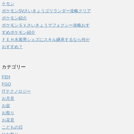
ケモン
ポケモンSVさいきょうゴリランダー攻略クリア
ポケモン紹介
ポケモンＳＶさいきょうマフォクシー攻略おす
すめポケモン紹介
ＦＥＨ水着男シェズにスキル継承するなら何が
おすすめ？
カテゴリー
FEH
FGO
ITテクノロジー
お月見
お盆
お祭り
お花見
こどもの日