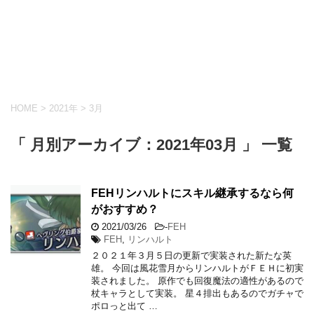
HOME
>
2021年
>
3月
「 月別アーカイブ：2021年03月 」 一覧
FEHリンハルトにスキル継承するなら何
がおすすめ？
2021/03/26
-
FEH
FEH
,
リンハルト
２０２１年３月５日の更新で実装された新たな英
雄。 今回は風花雪月からリンハルトがＦＥＨに初実
装されました。 原作でも回復魔法の適性があるので
杖キャラとして実装。 星４排出もあるのでガチャで
ポロっと出て …