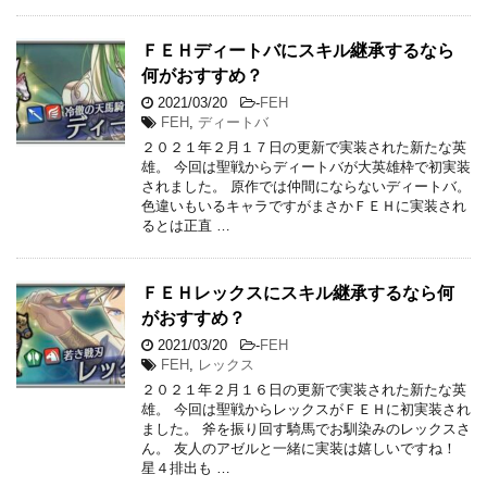
ＦＥＨディートバにスキル継承するなら
何がおすすめ？
2021/03/20
-
FEH
FEH
,
ディートバ
２０２１年２月１７日の更新で実装された新たな英
雄。 今回は聖戦からディートバが大英雄枠で初実装
されました。 原作では仲間にならないディートバ。
色違いもいるキャラですがまさかＦＥＨに実装され
るとは正直 …
ＦＥＨレックスにスキル継承するなら何
がおすすめ？
2021/03/20
-
FEH
FEH
,
レックス
２０２１年２月１６日の更新で実装された新たな英
雄。 今回は聖戦からレックスがＦＥＨに初実装され
ました。 斧を振り回す騎馬でお馴染みのレックスさ
ん。 友人のアゼルと一緒に実装は嬉しいですね！
星４排出も …