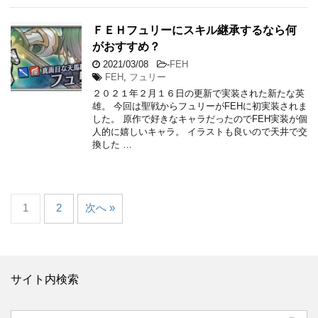
ＦＥＨフュリーにスキル継承するなら何
がおすすめ？
2021/03/08
-
FEH
FEH
,
フュリー
２０２１年２月１６日の更新で実装された新たな英
雄。 今回は聖戦からフュリーがFEHに初実装されま
した。 原作で好きなキャラだったのでFEH実装が個
人的に嬉しいキャラ。 イラストも良いので天井で交
換した …
1
2
次へ »
サイト内検索