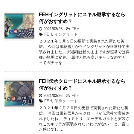
FEHイングリットにスキル継承するなら
何がおすすめ？
2021/03/26
-
FEH
FEH
,
イングリット
２０２１年３月５日の更新で実装された新たな英
雄。 今回は風花雪月からイングリットが恒常枠で実
装されました。 武器種は槍のままですが恒常では兵
種が騎馬に変更。 原作人気も高いキャラなので 狙
ってガチャを …
FEH伝承クロードにスキル継承するなら
何がおすすめ？
2021/03/26
-
FEH
FEH
,
伝承クロード
２０２１年２月２６日の更新で実装された新たな英
雄。 今回は風花雪月からクロードが伝承枠で実装さ
れましたね。 ディミトリ、エーデルガルトと実装さ
れこのキャラが実装されないわけがない！ と、言っ
た感じでし …