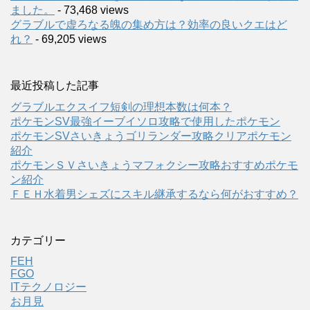
ました。
- 73,468 views
グラブルで虚ろなる魄の集め方は？効率の良いクエはど
れ？
- 69,205 views
最近投稿した記事
グラブルエクスイフ短剣の理想本数は何本？
ポケモンSV最強イーブイソロ攻略で使用したポケモン
ポケモンSVさいきょうゴリランダー攻略クリアポケモン
紹介
ポケモンＳＶさいきょうマフォクシー攻略おすすめポケモ
ン紹介
ＦＥＨ水着男シェズにスキル継承するなら何がおすすめ？
カテゴリー
FEH
FGO
ITテクノロジー
お月見