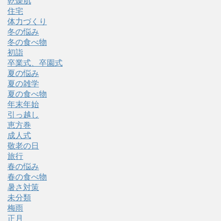
乾燥肌
住宅
体力づくり
冬の悩み
冬の食べ物
初詣
卒業式、卒園式
夏の悩み
夏の雑学
夏の食べ物
年末年始
引っ越し
恵方巻
成人式
敬老の日
旅行
春の悩み
春の食べ物
暑さ対策
未分類
梅雨
正月