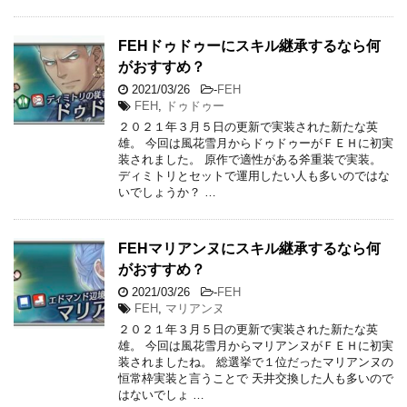
FEHドゥドゥーにスキル継承するなら何
がおすすめ？
2021/03/26
-
FEH
FEH
,
ドゥドゥー
２０２１年３月５日の更新で実装された新たな英
雄。 今回は風花雪月からドゥドゥーがＦＥＨに初実
装されました。 原作で適性がある斧重装で実装。
ディミトリとセットで運用したい人も多いのではな
いでしょうか？ …
FEHマリアンヌにスキル継承するなら何
がおすすめ？
2021/03/26
-
FEH
FEH
,
マリアンヌ
２０２１年３月５日の更新で実装された新たな英
雄。 今回は風花雪月からマリアンヌがＦＥＨに初実
装されましたね。 総選挙で１位だったマリアンヌの
恒常枠実装と言うことで 天井交換した人も多いので
はないでしょ …