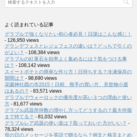
よく読まれている記事
グラブルで強くなりたい初心者必見！日課はこんな感じ！
- 126,950 views
グランデフェスとレジェフェスの違いは？どっちで引くの
がよい？
- 108,384 views
グラブルの紅黄石を効率よく集めるには？気をつける事
は？
- 108,142 views
スイートポテトの簡単な作り方！日持ちする？冷凍保存の
期間は？
- 98,690 views
花園神社酉の市2015！日程、熊手の買い方、見世物小屋
はあるの？
- 83,571 views
グラブルでウォーロックの優先度が高い３つの理由と使い
方
- 81,677 views
グラブル武器所持数の増やし方ってどうするの？最大何個
まで持てる？
- 81,032 views
グラブルレア武器の使い道は？取っておいた方がいい？
-
78,324 views
母の日のメッセージを英語で贈るなら？例文と格言まとめ