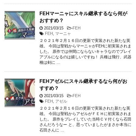
FEHマーニャにスキル継承するなら何が
おすすめ？
2021/03/15
-
FEH
FEH
,
マーニャ
２０２１年２月１６日の更新で実装された新たな英
雄。 今回は聖戦からマーニャがFEHに初実装されま
した。 原作では仲間にならないキャラなのでプレイ
アブルになるのは嬉しいですね！ 兵種は飛行、武器
種は剣に …
FEHアゼルにスキル継承するなら何がお
すすめ？
2021/03/15
-
FEH
FEH
,
アゼル
２０２１年２月１６日の更新で実装された新たな英
雄。 今回は聖戦からアゼルがＦＥＨに初実装されま
した。 原作をプレイしていた当時ＣＶ付くなら石田
さんだろうなー と、思っていましたがまさか本当に
石田さんに …