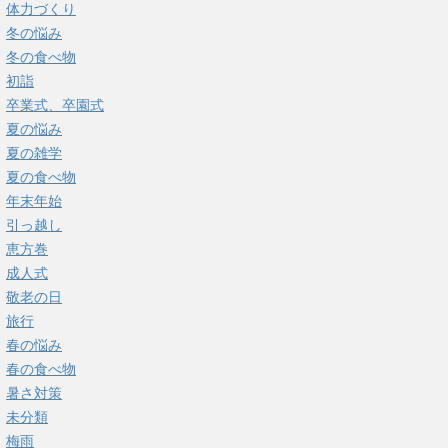
体力づくり
冬の悩み
冬の食べ物
初詣
卒業式、卒園式
夏の悩み
夏の雑学
夏の食べ物
年末年始
引っ越し
恵方巻
成人式
敬老の日
旅行
春の悩み
春の食べ物
暑さ対策
未分類
梅雨