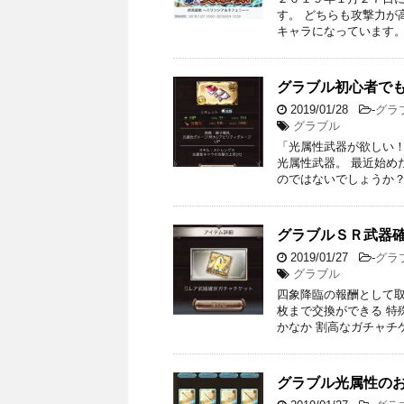
す。 どちらも攻撃力が
キャラになっています。
グラブル初心者で
2019/01/28
-
グラ
グラブル
「光属性武器が欲しい！
光属性武器。 最近始め
のではないでしょうか？
グラブルＳＲ武器
2019/01/27
-
グラ
グラブル
四象降臨の報酬として取
枚まで交換ができる 特
かなか 割高なガチャチケ
グラブル光属性の