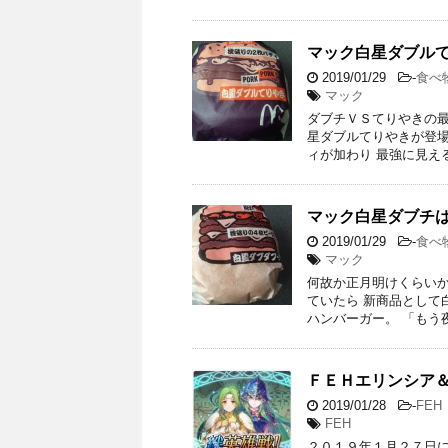
マック白星ダブル
2019/01/29
-
食べ
マック
ダブチＶＳてりやきの最
星ダブルてりやきが登場
ィが加わり 最強に見え
マック白星ダブチ
2019/01/29
-
食べ
マック
何故か正月明けくらいか
ていたら 新商品として
ハンバーガー。 「もう
ＦＥＨエリンシア
2019/01/28
-
FEH
FEH
２０１９年１月２７日に