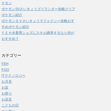
ケモン
ポケモンSVさいきょうゴリランダー攻略クリア
ポケモン紹介
ポケモンＳＶさいきょうマフォクシー攻略おす
すめポケモン紹介
ＦＥＨ水着男シェズにスキル継承するなら何が
おすすめ？
カテゴリー
FEH
FGO
ITテクノロジー
お月見
お盆
お祭り
お花見
こどもの日