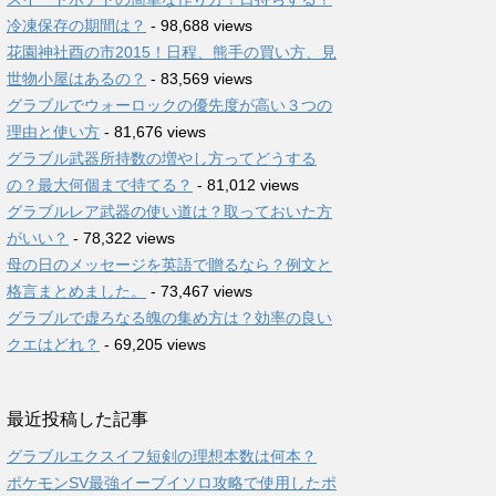
冷凍保存の期間は？
- 98,688 views
花園神社酉の市2015！日程、熊手の買い方、見
世物小屋はあるの？
- 83,569 views
グラブルでウォーロックの優先度が高い３つの
理由と使い方
- 81,676 views
グラブル武器所持数の増やし方ってどうする
の？最大何個まで持てる？
- 81,012 views
グラブルレア武器の使い道は？取っておいた方
がいい？
- 78,322 views
母の日のメッセージを英語で贈るなら？例文と
格言まとめました。
- 73,467 views
グラブルで虚ろなる魄の集め方は？効率の良い
クエはどれ？
- 69,205 views
最近投稿した記事
グラブルエクスイフ短剣の理想本数は何本？
ポケモンSV最強イーブイソロ攻略で使用したポ