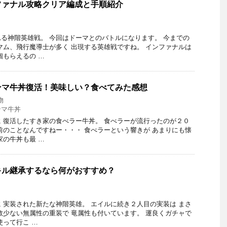
ファナル攻略クリア編成と手順紹介
る神階英雄戦。 今回はドーマとのバトルになります。 今までの
マム、飛行魔導士が多く 出現する英雄戦ですね。 インファナルは
個もらえるの …
ンマ牛丼復活！美味しい？食べてみた感想
物
ンマ牛丼
 復活したすき家の食べラー牛丼。 食べラーが流行ったのが２０
前のことなんですねー・・・ 食べラーという響きが あまりにも懐
家の牛丼も最 …
キル継承するなら何がおすすめ？
 実装された新たな神階英雄。 エイルに続き２人目の実装は まさ
数少ない無属性の重装で 竜属性も付いています。 運良くガチャで
使って行こ …