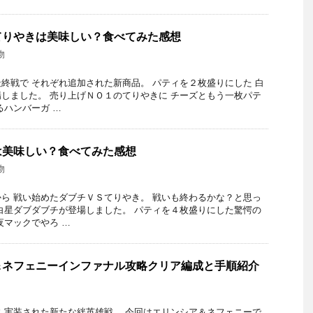
てりやきは美味しい？食べてみた感想
物
終戦で それぞれ追加された新商品。 パティを２枚盛りにした 白
しました。 売り上げＮＯ１のてりやきに チーズともう一枚パテ
るハンバーガ …
は美味しい？食べてみた感想
物
ら 戦い始めたダブチＶＳてりやき。 戦いも終わるかな？と思っ
白星ダブダブチが登場しました。 パティを４枚盛りにした驚愕の
夜マックでやろ …
＆ネフェニーインファナル攻略クリア編成と手順紹介
 実装された新たな絆英雄戦。 今回はエリンシア＆ネフェニーで