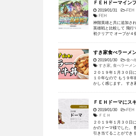
ＦＥＨドーマイン
2019/01/31
-
FEH
FEH
神階英雄と共に追加され
英雄戦と比較して 飛行
初クリアで オーブが４
すき家食べラーメ
2019/01/30
-
食べ
すき家
,
食べラーメ
２０１９年１月３０日に
１０年なので もう９年
かしく感じます。 すき
ＦＥＨドーマにス
2019/01/30
-
FEH
ＦＥＨ
２０１９年１月３０日に
かのドーマ様でした。 
引き当てることができ 