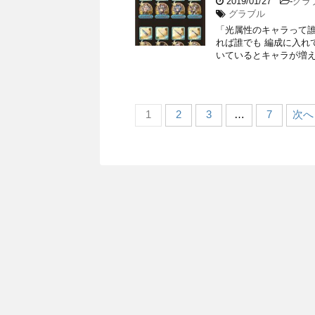
2019/01/27
-
グラ
グラブル
「光属性のキャラって誰
れば誰でも 編成に入れ
いているとキャラが増え
1
2
3
…
7
次へ 