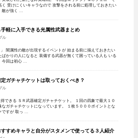
高く 受けにくいキャラなので 攻撃をされる前に処理しておきたい
 敵が強く …
も手軽に入手できる光属性武器まとめ
ブル
」 闇属性の敵が出現するイベントが 始まる前に揃えておきたい
たばかりの人になると 装備する武器が無くて困っている人も いる
 今回は初心 …
確定ガチャチケットは取っておくべき？
ブル
得できる ＳＲ武器確定ガチャチケット。 １回の四象で最大１０
殊なガチャチケットになっています。 １枚５０００ポイントとな
ですが 取っ …
おすすめキャラと自分がスタメンで使ってる３人紹介