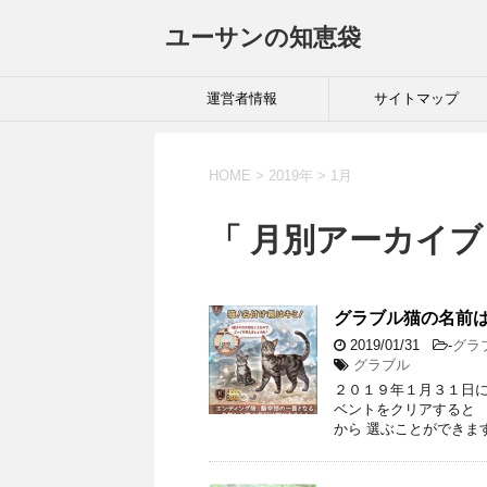
ユーサンの知恵袋
運営者情報
サイトマップ
HOME
>
2019年
>
1月
「 月別アーカイブ：
グラブル猫の名前
2019/01/31
-
グラ
グラブル
２０１９年１月３１日に
ベントをクリアすると 
から 選ぶことができま