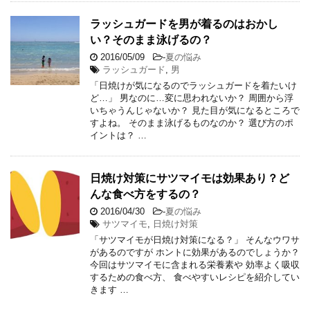
ラッシュガードを男が着るのはおかし
い？そのまま泳げるの？
2016/05/09
-
夏の悩み
ラッシュガード
,
男
「日焼けが気になるのでラッシュガードを着たいけ
ど…」 男なのに…変に思われないか？ 周囲から浮
いちゃうんじゃないか？ 見た目が気になるところで
すよね。 そのまま泳げるものなのか？ 選び方のポ
イントは？ …
日焼け対策にサツマイモは効果あり？ど
んな食べ方をするの？
2016/04/30
-
夏の悩み
サツマイモ
,
日焼け対策
「サツマイモが日焼け対策になる？」 そんなウワサ
があるのですが ホントに効果があるのでしょうか？
今回はサツマイモに含まれる栄養素や 効率よく吸収
するための食べ方、 食べやすいレシピを紹介してい
きます …