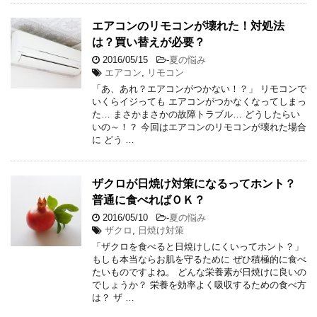
エアコンのリモコンが壊れた！対処法
は？買い替えが必要？
2016/05/15
-
夏の悩み
エアコン
,
リモコン
「あ、あれ？エアコンがつかない！？」 リモコンで
いくらイジっても エアコンがつかなくなってしまっ
た… まさかまさかの故障トラブル… どうしたらい
いの～！？ 今回はエアコンのリモコンが壊れた場合
に どう …
ザクロが日焼け対策になるってホント？
普通に食べればＯＫ？
2016/05/10
-
夏の悩み
ザクロ
,
日焼け対策
「ザクロを食べると日焼けしにくいってホント？」
もしも本当ならお肌を守るために ぜひ積極的に食べ
たいものですよね。 どんな栄養素が日焼けに良いの
でしょうか？ 栄養を効率よく吸収するための食べ方
は？ ザ …