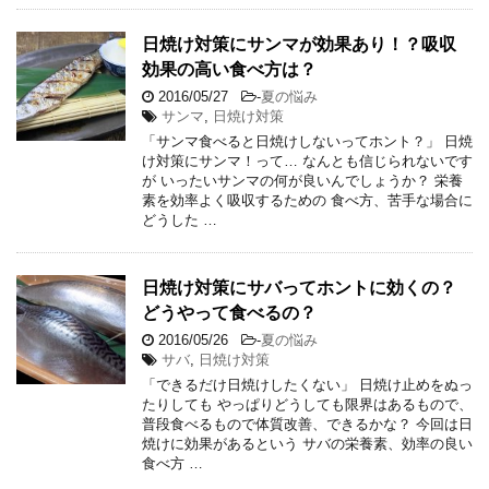
日焼け対策にサンマが効果あり！？吸収
効果の高い食べ方は？
2016/05/27
-
夏の悩み
サンマ
,
日焼け対策
「サンマ食べると日焼けしないってホント？」 日焼
け対策にサンマ！って… なんとも信じられないです
が いったいサンマの何が良いんでしょうか？ 栄養
素を効率よく吸収するための 食べ方、苦手な場合に
どうした …
日焼け対策にサバってホントに効くの？
どうやって食べるの？
2016/05/26
-
夏の悩み
サバ
,
日焼け対策
「できるだけ日焼けしたくない」 日焼け止めをぬっ
たりしても やっぱりどうしても限界はあるもので、
普段食べるもので体質改善、できるかな？ 今回は日
焼けに効果があるという サバの栄養素、効率の良い
食べ方 …