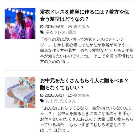
浴衣ドレスを簡単に作るには？着方や似
合う髪型はどうなの？
2016/05/19
-
夏の悩み
浴衣ドレス
,
簡単
「今年の夏は思い切って浴衣ドレスにチャレン
ジ！」 しかし初心者にはなかなか敷居が高そう…
簡単な作り方や着方、似合う髪型など とりあえず基
本が知りたいものですよね。 そこで今回は不慣れな
方のための 浴 …
お中元をたくさんもらう人に贈るべき？
贈らなくてもいい？
2016/05/17
-
夏の悩み
お中元
,
たくさん
「あんなにもらってるなら、自分のはいらないんじ
ゃ…？」 お中元を贈るときに気になるのが 相手が
お付き合いのたくさんある人で 大量に贈り物をもら
っている場合… もらいすぎてむしろ迷惑なので
は…？ 自分は …