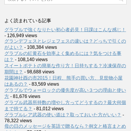
よく読まれている記事
グラブルで強くなりたい初心者必見！日課はこんな感じ！
- 126,949 views
グランデフェスとレジェフェスの違いは？どっちで引くの
がよい？
- 108,384 views
グラブルの紅黄石を効率よく集めるには？気をつける事
は？
- 108,140 views
スイートポテトの簡単な作り方！日持ちする？冷凍保存の
期間は？
- 98,688 views
花園神社酉の市2015！日程、熊手の買い方、見世物小屋
はあるの？
- 83,569 views
グラブルでウォーロックの優先度が高い３つの理由と使い
方
- 81,676 views
グラブル武器所持数の増やし方ってどうするの？最大何個
まで持てる？
- 81,012 views
グラブルレア武器の使い道は？取っておいた方がいい？
-
78,322 views
母の日のメッセージを英語で贈るなら？例文と格言まとめ