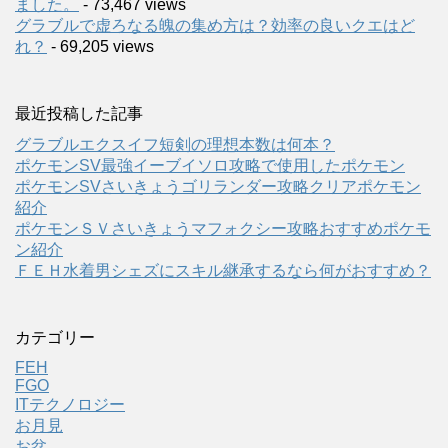
ました。
- 73,467 views
グラブルで虚ろなる魄の集め方は？効率の良いクエはど
れ？
- 69,205 views
最近投稿した記事
グラブルエクスイフ短剣の理想本数は何本？
ポケモンSV最強イーブイソロ攻略で使用したポケモン
ポケモンSVさいきょうゴリランダー攻略クリアポケモン
紹介
ポケモンＳＶさいきょうマフォクシー攻略おすすめポケモ
ン紹介
ＦＥＨ水着男シェズにスキル継承するなら何がおすすめ？
カテゴリー
FEH
FGO
ITテクノロジー
お月見
お盆