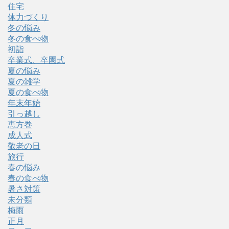
住宅
体力づくり
冬の悩み
冬の食べ物
初詣
卒業式、卒園式
夏の悩み
夏の雑学
夏の食べ物
年末年始
引っ越し
恵方巻
成人式
敬老の日
旅行
春の悩み
春の食べ物
暑さ対策
未分類
梅雨
正月