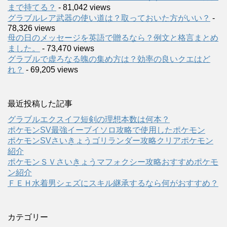
まで持てる？
- 81,042 views
グラブルレア武器の使い道は？取っておいた方がいい？
-
78,326 views
母の日のメッセージを英語で贈るなら？例文と格言まとめ
ました。
- 73,470 views
グラブルで虚ろなる魄の集め方は？効率の良いクエはど
れ？
- 69,205 views
最近投稿した記事
グラブルエクスイフ短剣の理想本数は何本？
ポケモンSV最強イーブイソロ攻略で使用したポケモン
ポケモンSVさいきょうゴリランダー攻略クリアポケモン
紹介
ポケモンＳＶさいきょうマフォクシー攻略おすすめポケモ
ン紹介
ＦＥＨ水着男シェズにスキル継承するなら何がおすすめ？
カテゴリー