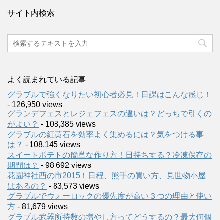
サイト内検索
よく読まれている記事
グラブルで強くなりたい初心者必見！日課はこんな感じ！
- 126,950 views
グランデフェスとレジェフェスの違いは？どっちで引くの
がよい？
- 108,385 views
グラブルの紅黄石を効率よく集めるには？気をつける事
は？
- 108,145 views
スイートポテトの簡単な作り方！日持ちする？冷凍保存の
期間は？
- 98,692 views
花園神社酉の市2015！日程、熊手の買い方、見世物小屋
はあるの？
- 83,573 views
グラブルでウォーロックの優先度が高い３つの理由と使い
方
- 81,679 views
グラブル武器所持数の増やし方ってどうするの？最大何個