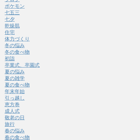
ポケモン
七五三
七夕
乾燥肌
住宅
体力づくり
冬の悩み
冬の食べ物
初詣
卒業式、卒園式
夏の悩み
夏の雑学
夏の食べ物
年末年始
引っ越し
恵方巻
成人式
敬老の日
旅行
春の悩み
春の食べ物