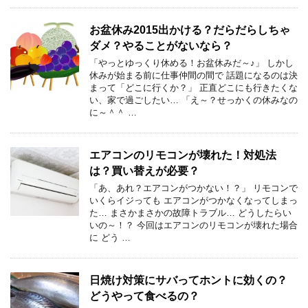
お盆休み2015出かける？だらだらしちゃ
ダメ？やることがないなら？
「やっとゆっくり休める！お盆休みだ～♪」 しかし
休みが始まる前に仕事仲間の間で 話題になるのは決
まって「どこに行くか？」 正直どこにも行きたくな
い、家で過ごしたい… 「え～？せっかくの休みなの
に～＾＾ …
エアコンのリモコンが壊れた！対処法
は？買い替えが必要？
「あ、あれ？エアコンがつかない！？」 リモコンで
いくらイジっても エアコンがつかなくなってしまっ
た… まさかまさかの故障トラブル… どうしたらい
いの～！？ 今回はエアコンのリモコンが壊れた場合
に どう …
日焼け対策にサバってホントに効くの？
どうやって食べるの？