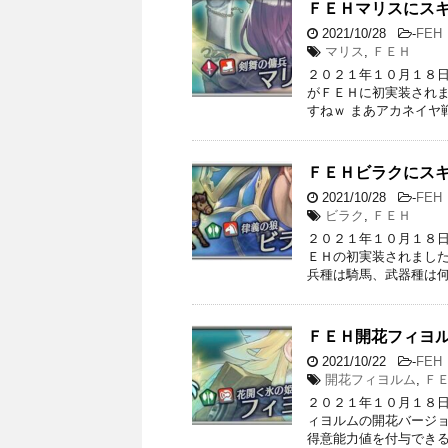
ＦＥＨマリスにス
2021/10/28
-
FEH
マリス
,
ＦＥＨ
２０２１年１０月１８日
がＦＥＨに初実装されま
すねｗ まあアカネイヤ
ＦＥＨビラクにス
2021/10/28
-
FEH
ビラク
,
ＦＥＨ
２０２１年１０月１８日
ＥＨの初実装されました
兵種は騎馬、武器種は何
ＦＥＨ開花フィヨ
2021/10/22
-
FEH
開花フィヨルム
,
Ｆ
２０２１年１０月１８日
ィヨルムの開花バージョ
得意能力値を付与できる