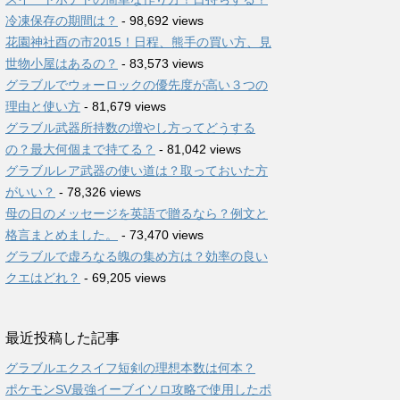
冷凍保存の期間は？
- 98,692 views
花園神社酉の市2015！日程、熊手の買い方、見
世物小屋はあるの？
- 83,573 views
グラブルでウォーロックの優先度が高い３つの
理由と使い方
- 81,679 views
グラブル武器所持数の増やし方ってどうする
の？最大何個まで持てる？
- 81,042 views
グラブルレア武器の使い道は？取っておいた方
がいい？
- 78,326 views
母の日のメッセージを英語で贈るなら？例文と
格言まとめました。
- 73,470 views
グラブルで虚ろなる魄の集め方は？効率の良い
クエはどれ？
- 69,205 views
最近投稿した記事
グラブルエクスイフ短剣の理想本数は何本？
ポケモンSV最強イーブイソロ攻略で使用したポ