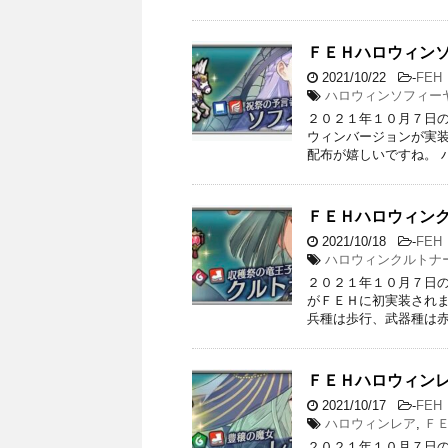
ＦＥＨハロウィン
2021/10/22
-
FEH
ハロウィンソフィー
２０２１年１０月７日の
ウィンバージョンが実装
配布が嬉しいですね。 
ＦＥＨハロウィン
2021/10/18
-
FEH
ハロウィンクルトナ
２０２１年１０月７日の
がＦＥＨに初実装されま
兵種は歩行、武器種は赤
ＦＥＨハロウィン
2021/10/17
-
FEH
ハロウィンレア
,
Ｆ
２０２１年１０月７日の