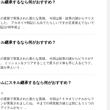
キル継承するなら何がおすすめ？
の更新で実装された新たな英雄。 今回は新・紋章の謎からマリス
した。 アカネイヤ戦記にも出てたらしいですが正直覚えてないで
戦記が何年前よ …
キル継承するなら何がおすすめ？
の更新で実装された新たな英雄。 今回は紋章の謎からビラクがＦ
。 ミッションをクリアすることで星５が２体も手に入るビラク。
故か斧という …
ルムにスキル継承するなら何がおすすめ？
ＥＨ
の更新で実装された新たな英雄。 今回はＦＥＨオリジナルからフ
ンが実装されましたね。 今までの得意能力値とは別にもう１つの
アイテムがセッ …