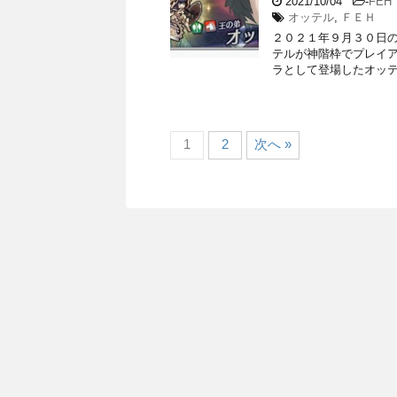
2021/10/04
-
FEH
オッテル
,
ＦＥＨ
２０２１年９月３０日の
テルが神階枠でプレイア
ラとして登場したオッテ
1
2
次へ »