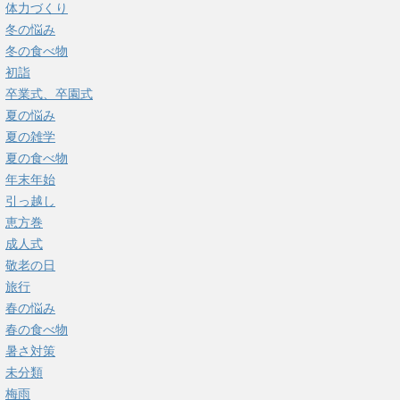
体力づくり
冬の悩み
冬の食べ物
初詣
卒業式、卒園式
夏の悩み
夏の雑学
夏の食べ物
年末年始
引っ越し
恵方巻
成人式
敬老の日
旅行
春の悩み
春の食べ物
暑さ対策
未分類
梅雨