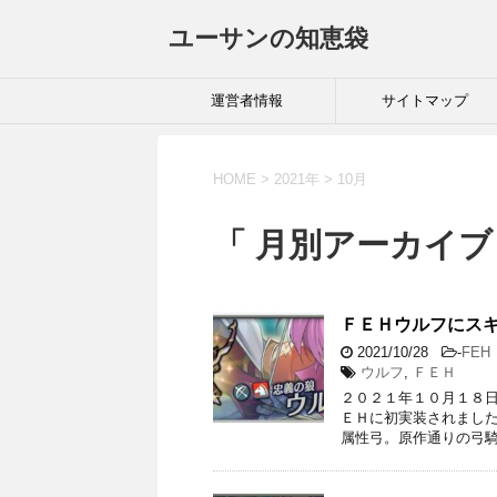
ユーサンの知恵袋
運営者情報
サイトマップ
HOME
>
2021年
>
10月
「 月別アーカイブ：
ＦＥＨウルフにス
2021/10/28
-
FEH
ウルフ
,
ＦＥＨ
２０２１年１０月１８日
ＥＨに初実装されました
属性弓。原作通りの弓騎