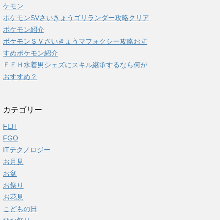
ケモン
ポケモンSVさいきょうゴリランダー攻略クリア
ポケモン紹介
ポケモンＳＶさいきょうマフォクシー攻略おす
すめポケモン紹介
ＦＥＨ水着男シェズにスキル継承するなら何が
おすすめ？
カテゴリー
FEH
FGO
ITテクノロジー
お月見
お盆
お祭り
お花見
こどもの日