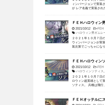
ィンバージョンで実装さ
が レア名義で実装され
ＦＥＨハロウィン
2021/10/12
-
FEH
ハロウィン男ギムレ
２０２１年１０月７日の
ウィンバージョンが実装
装次第でごっちゃになり
ＦＥＨハロウィン
2021/10/12
-
FEH
ハロウィンソティス
２０２１年１０月７日の
ロウィン超英雄として実
ソティス。 兵種は飛行
ＦＥＨオッテルに