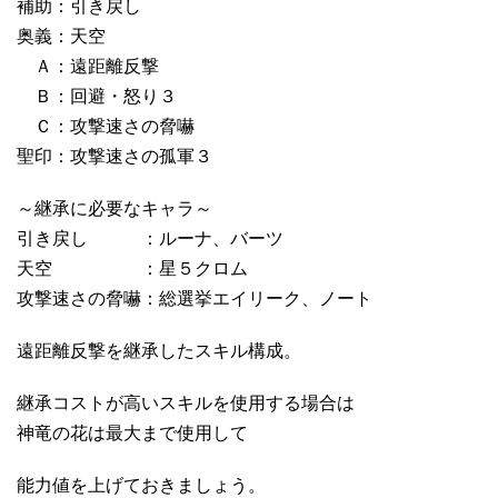
補助：引き戻し
奥義：天空
Ａ：遠距離反撃
Ｂ：回避・怒り３
Ｃ：攻撃速さの脅嚇
聖印：攻撃速さの孤軍３
～継承に必要なキャラ～
引き戻し ：ルーナ、バーツ
天空 ：星５クロム
攻撃速さの脅嚇：総選挙エイリーク、ノート
遠距離反撃を継承したスキル構成。
継承コストが高いスキルを使用する場合は
神竜の花は最大まで使用して
能力値を上げておきましょう。