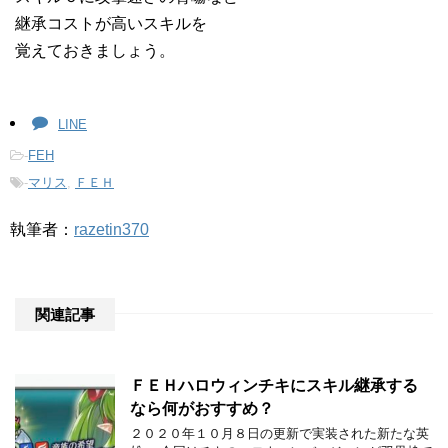
継承コストが高いスキルを
覚えておきましょう。
LINE
-
FEH
-
マリス
,
ＦＥＨ
執筆者：
razetin370
関連記事
ＦＥＨハロウィンチキにスキル継承する
なら何がおすすめ？
２０２０年１０月８日の更新で実装された新たな英