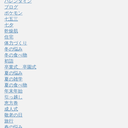
バレンタイン
ブログ
ポケモン
七五三
七夕
乾燥肌
住宅
体力づくり
冬の悩み
冬の食べ物
初詣
卒業式、卒園式
夏の悩み
夏の雑学
夏の食べ物
年末年始
引っ越し
恵方巻
成人式
敬老の日
旅行
春の悩み