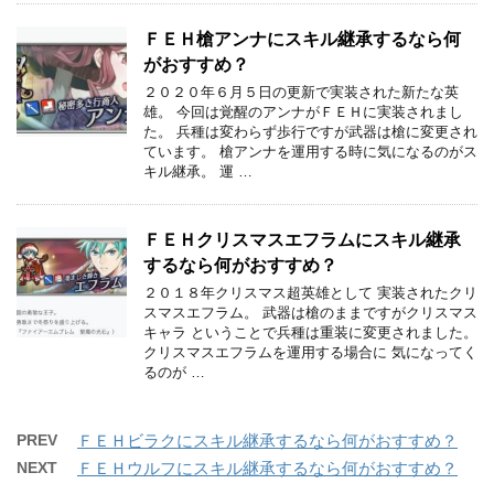
ＦＥＨ槍アンナにスキル継承するなら何
がおすすめ？
２０２０年６月５日の更新で実装された新たな英
雄。 今回は覚醒のアンナがＦＥＨに実装されまし
た。 兵種は変わらず歩行ですが武器は槍に変更され
ています。 槍アンナを運用する時に気になるのがス
キル継承。 運 …
ＦＥＨクリスマスエフラムにスキル継承
するなら何がおすすめ？
２０１８年クリスマス超英雄として 実装されたクリ
スマスエフラム。 武器は槍のままですがクリスマス
キャラ ということで兵種は重装に変更されました。
クリスマスエフラムを運用する場合に 気になってく
るのが …
PREV
ＦＥＨビラクにスキル継承するなら何がおすすめ？
NEXT
ＦＥＨウルフにスキル継承するなら何がおすすめ？