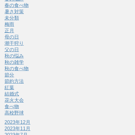
春の食べ物
暑さ対策
未分類
梅雨
正月
母の日
潮干狩り
父の日
秋の悩み
秋の雑学
秋の食べ物
節分
節約方法
紅葉
結婚式
花火大会
食べ物
高校野球
2023年12月
2023年11月
2023年7月