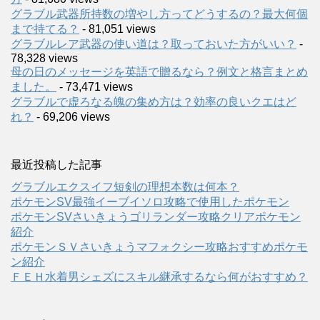
グラブル武器所持数の増やし方ってどうするの？最大何個
まで持てる？
- 81,051 views
グラブルレア武器の使い道は？取っておいた方がいい？
-
78,328 views
母の日のメッセージを英語で贈るなら？例文と格言まとめ
ました。
- 73,471 views
グラブルで虚ろなる魄の集め方は？効率の良いクエはど
れ？
- 69,206 views
最近投稿した記事
グラブルエクスイフ短剣の理想本数は何本？
ポケモンSV最強イーブイソロ攻略で使用したポケモン
ポケモンSVさいきょうゴリランダー攻略クリアポケモン
紹介
ポケモンＳＶさいきょうマフォクシー攻略おすすめポケモ
ン紹介
ＦＥＨ水着男シェズにスキル継承するなら何がおすすめ？