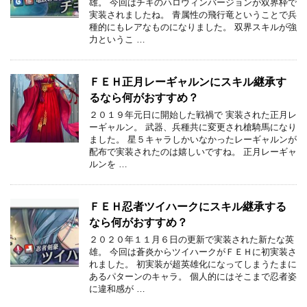
雄。 今回はチキのハロウィンバージョンが双界枠で
実装されましたね。 青属性の飛行竜ということで兵
種的にもレアなものになりました。 双界スキルが強
力というこ …
ＦＥＨ正月レーギャルンにスキル継承す
るなら何がおすすめ？
２０１９年元日に開始した戦禍で 実装された正月レ
ーギャルン。 武器、兵種共に変更され槍騎馬になり
ました。 星５キャラしかいなかったレーギャルンが
配布で実装されたのは嬉しいですね。 正月レーギャ
ルンを …
ＦＥＨ忍者ツイハークにスキル継承する
なら何がおすすめ？
２０２０年１１月６日の更新で実装された新たな英
雄。 今回は蒼炎からツイハークがＦＥＨに初実装さ
れました。 初実装が超英雄化になってしまうたまに
あるパターンのキャラ。 個人的にはそこまで忍者姿
に違和感が …