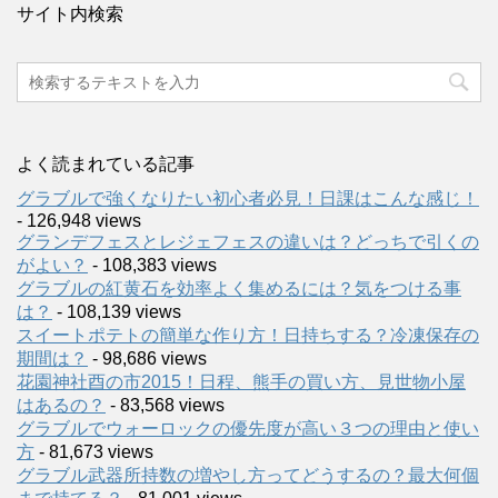
サイト内検索
よく読まれている記事
グラブルで強くなりたい初心者必見！日課はこんな感じ！
- 126,948 views
グランデフェスとレジェフェスの違いは？どっちで引くの
がよい？
- 108,383 views
グラブルの紅黄石を効率よく集めるには？気をつける事
は？
- 108,139 views
スイートポテトの簡単な作り方！日持ちする？冷凍保存の
期間は？
- 98,686 views
花園神社酉の市2015！日程、熊手の買い方、見世物小屋
はあるの？
- 83,568 views
グラブルでウォーロックの優先度が高い３つの理由と使い
方
- 81,673 views
グラブル武器所持数の増やし方ってどうするの？最大何個