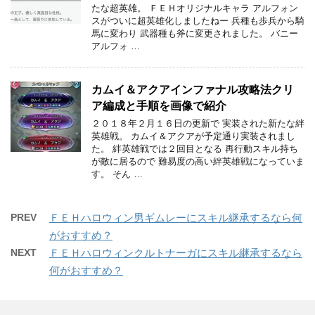
たな超英雄。 ＦＥＨオリジナルキャラ アルフォン
スがついに超英雄化しましたねー 兵種も歩兵から騎
馬に変わり 武器種も斧に変更されました。 バニー
アルフォ …
カムイ＆アクアインファナル攻略法クリ
ア編成と手順を画像で紹介
２０１８年２月１６日の更新で 実装された新たな絆
英雄戦。 カムイ＆アクアが予定通り実装されまし
た。 絆英雄戦では２回目となる 再行動スキル持ち
が敵に居るので 難易度の高い絆英雄戦になっていま
す。 そん …
PREV
ＦＥＨハロウィン男ギムレーにスキル継承するなら何
がおすすめ？
NEXT
ＦＥＨハロウィンクルトナーガにスキル継承するなら
何がおすすめ？