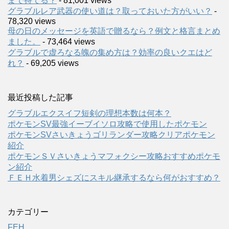
まで持てる？
- 81,001 views
グラブルレア武器の使い道は？取っておいた方がいい？
-
78,320 views
母の日のメッセージを英語で贈るなら？例文と格言まとめ
ました。
- 73,464 views
グラブルで虚ろなる魄の集め方は？効率の良いクエはど
れ？
- 69,205 views
最近投稿した記事
グラブルエクスイフ短剣の理想本数は何本？
ポケモンSV最強イーブイソロ攻略で使用したポケモン
ポケモンSVさいきょうゴリランダー攻略クリアポケモン
紹介
ポケモンＳＶさいきょうマフォクシー攻略おすすめポケモ
ン紹介
ＦＥＨ水着男シェズにスキル継承するなら何がおすすめ？
カテゴリー
FEH