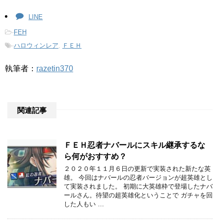
LINE
-
FEH
-
ハロウィンレア
,
ＦＥＨ
執筆者：
razetin370
関連記事
ＦＥＨ忍者ナバールにスキル継承するな
ら何がおすすめ？
２０２０年１１月６日の更新で実装された新たな英
雄。 今回はナバールの忍者バージョンが超英雄とし
て実装されました。 初期に大英雄枠で登場したナバ
ールさん。待望の超英雄化ということで ガチャを回
した人もい …