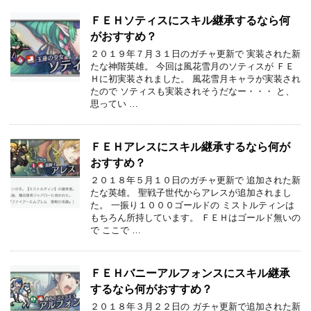
ＦＥＨソティスにスキル継承するなら何
がおすすめ？
２０１９年７月３１日のガチャ更新で 実装された新
たな神階英雄。 今回は風花雪月のソティスが ＦＥ
Ｈに初実装されました。 風花雪月キャラが実装され
たので ソティスも実装されそうだなー・・・ と、
思ってい …
ＦＥＨアレスにスキル継承するなら何が
おすすめ？
２０１８年５月１０日のガチャ更新で 追加された新
たな英雄。 聖戦子世代からアレスが追加されまし
た。 一振り１０００ゴールドの ミストルティンは
もちろん所持しています。 ＦＥＨはゴールド無いの
で ここで …
ＦＥＨバニーアルフォンスにスキル継承
するなら何がおすすめ？
２０１８年３月２２日の ガチャ更新で追加された新