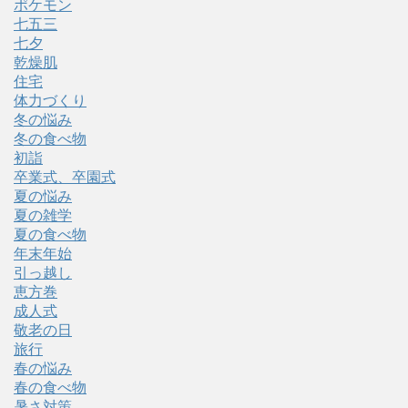
ポケモン
七五三
七夕
乾燥肌
住宅
体力づくり
冬の悩み
冬の食べ物
初詣
卒業式、卒園式
夏の悩み
夏の雑学
夏の食べ物
年末年始
引っ越し
恵方巻
成人式
敬老の日
旅行
春の悩み
春の食べ物
暑さ対策