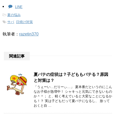
LINE
-
夏の悩み
-
サバ
,
日焼け対策
執筆者：
razetin370
関連記事
夏バテの症状は？子どももバテる？原因
と対策は？
「うぇーい…だりーぃ…」 夏本番だというのにこん
なお子様が急増中！ シャキっと元気にできないもの
か＾＾； と、軽く考えていると大変なことになるか
も！？ 実は子どもだって夏バテになるし、 放って
おくと自 …