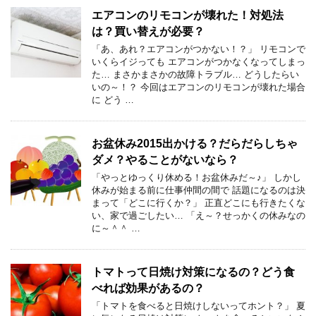
エアコンのリモコンが壊れた！対処法
は？買い替えが必要？
「あ、あれ？エアコンがつかない！？」 リモコンで
いくらイジっても エアコンがつかなくなってしまっ
た… まさかまさかの故障トラブル… どうしたらい
いの～！？ 今回はエアコンのリモコンが壊れた場合
に どう …
お盆休み2015出かける？だらだらしちゃ
ダメ？やることがないなら？
「やっとゆっくり休める！お盆休みだ～♪」 しかし
休みが始まる前に仕事仲間の間で 話題になるのは決
まって「どこに行くか？」 正直どこにも行きたくな
い、家で過ごしたい… 「え～？せっかくの休みなの
に～＾＾ …
トマトって日焼け対策になるの？どう食
べれば効果があるの？
「トマトを食べると日焼けしないってホント？」 夏