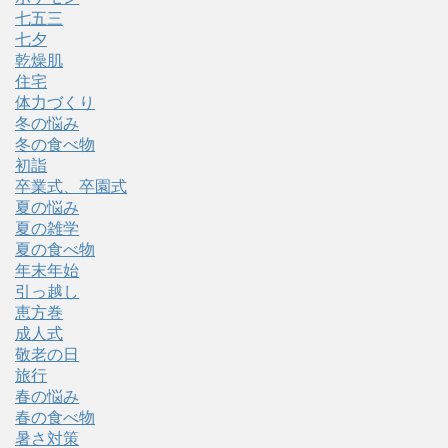
七五三
七夕
乾燥肌
住宅
体力づくり
冬の悩み
冬の食べ物
初詣
卒業式、卒園式
夏の悩み
夏の雑学
夏の食べ物
年末年始
引っ越し
恵方巻
成人式
敬老の日
旅行
春の悩み
春の食べ物
暑さ対策