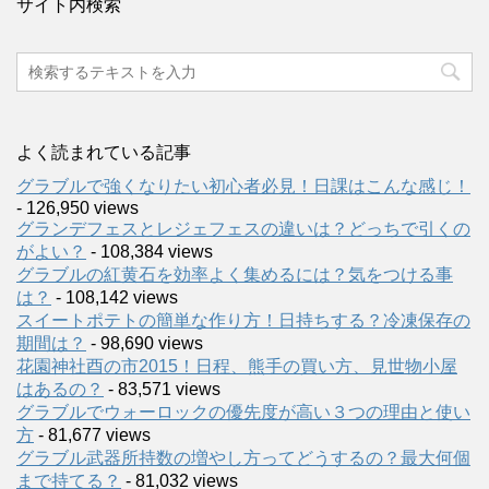
サイト内検索
よく読まれている記事
グラブルで強くなりたい初心者必見！日課はこんな感じ！
- 126,950 views
グランデフェスとレジェフェスの違いは？どっちで引くの
がよい？
- 108,384 views
グラブルの紅黄石を効率よく集めるには？気をつける事
は？
- 108,142 views
スイートポテトの簡単な作り方！日持ちする？冷凍保存の
期間は？
- 98,690 views
花園神社酉の市2015！日程、熊手の買い方、見世物小屋
はあるの？
- 83,571 views
グラブルでウォーロックの優先度が高い３つの理由と使い
方
- 81,677 views
グラブル武器所持数の増やし方ってどうするの？最大何個
まで持てる？
- 81,032 views