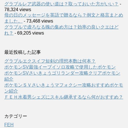
グラブルレア武器の使い道は？取っておいた方がいい？
-
78,324 views
母の日のメッセージを英語で贈るなら？例文と格言まとめ
ました。
- 73,468 views
グラブルで虚ろなる魄の集め方は？効率の良いクエはど
れ？
- 69,205 views
最近投稿した記事
グラブルエクスイフ短剣の理想本数は何本？
ポケモンSV最強イーブイソロ攻略で使用したポケモン
ポケモンSVさいきょうゴリランダー攻略クリアポケモン
紹介
ポケモンＳＶさいきょうマフォクシー攻略おすすめポケモ
ン紹介
ＦＥＨ水着男シェズにスキル継承するなら何がおすすめ？
カテゴリー
FEH