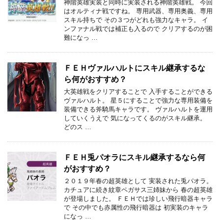
神階英雄実装と同時に実装される神階英雄戦。 今回
はオルティナ戦ですね。 専用武器、専用奥義、専用
スキル持ちで その３つがどれも強力なキャラ。 イ
ンファナル戦では補正も入るので クリアするのが困
難になっ …
ＦＥＨヴァルハルトにスキル継承するな
ら何がおすすめ？
大英雄戦をクリアすることで 入手することができる
ヴァルハルト。 星５にすることで強力な専用装備を
装備できる斧騎馬キャラです。 ヴァルハルトを運用
していくうえで 気になってくるのがスキル継承。
どのス …
ＦＥＨ兎パオラにスキル継承するなら何
がおすすめ？
２０１９年春の超英雄として 実装された兎パオラ。
カチュアに続き紋章ペガサス三姉妹から 春の超英雄
が登場しました。 ＦＥＨでは珍しい飛行暗器キャラ
で その中でも赤属性の飛行暗器は 初実装のキャラ
になっ …