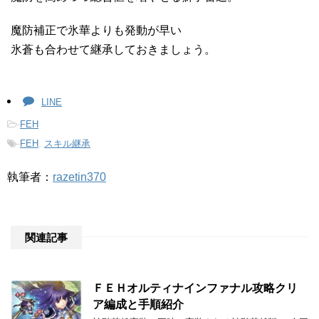
魔防補正で氷華よりも発動が早い
氷蒼も合わせて継承しておきましょう。
LINE
-
FEH
-
FEH
,
スキル継承
執筆者：
razetin370
関連記事
ＦＥＨオルティナインファナル攻略クリ
ア編成と手順紹介