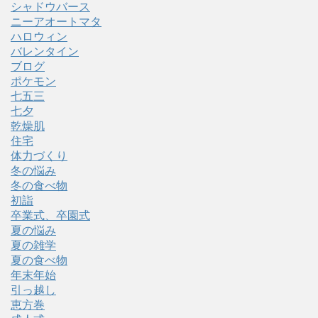
シャドウバース
ニーアオートマタ
ハロウィン
バレンタイン
ブログ
ポケモン
七五三
七夕
乾燥肌
住宅
体力づくり
冬の悩み
冬の食べ物
初詣
卒業式、卒園式
夏の悩み
夏の雑学
夏の食べ物
年末年始
引っ越し
恵方巻