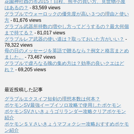
花園神社酉の市2015！日程、熊手の買い方、見世物小屋
はあるの？
- 83,569 views
グラブルでウォーロックの優先度が高い３つの理由と使い
方
- 81,676 views
グラブル武器所持数の増やし方ってどうするの？最大何個
まで持てる？
- 81,017 views
グラブルレア武器の使い道は？取っておいた方がいい？
-
78,322 views
母の日のメッセージを英語で贈るなら？例文と格言まとめ
ました。
- 73,467 views
グラブルで虚ろなる魄の集め方は？効率の良いクエはど
れ？
- 69,205 views
最近投稿した記事
グラブルエクスイフ短剣の理想本数は何本？
ポケモンSV最強イーブイソロ攻略で使用したポケモン
ポケモンSVさいきょうゴリランダー攻略クリアポケモン
紹介
ポケモンＳＶさいきょうマフォクシー攻略おすすめポケモ
ン紹介