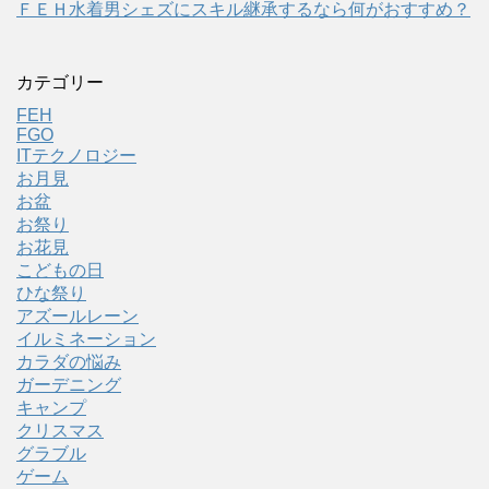
ＦＥＨ水着男シェズにスキル継承するなら何がおすすめ？
カテゴリー
FEH
FGO
ITテクノロジー
お月見
お盆
お祭り
お花見
こどもの日
ひな祭り
アズールレーン
イルミネーション
カラダの悩み
ガーデニング
キャンプ
クリスマス
グラブル
ゲーム