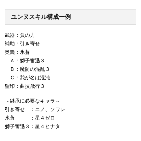
ユンヌスキル構成一例
武器：負の力
補助：引き寄せ
奥義：氷蒼
Ａ：獅子奮迅３
Ｂ：魔防の混乱３
Ｃ：我が名は混沌
聖印：曲技飛行３
～継承に必要なキャラ～
引き寄せ ：ニノ、ソワレ
氷蒼 ：星４ゼロ
獅子奮迅３：星４ヒナタ