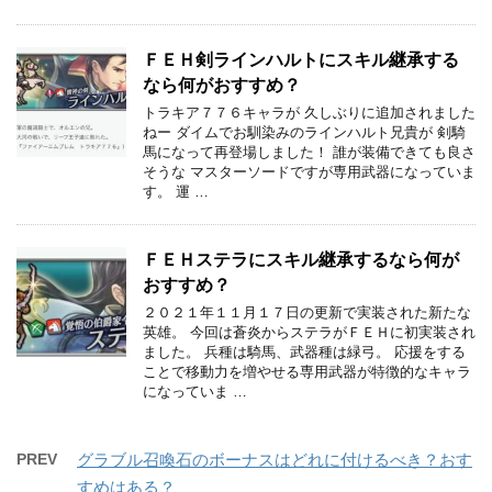
ＦＥＨ剣ラインハルトにスキル継承する
なら何がおすすめ？
トラキア７７６キャラが 久しぶりに追加されました
ねー ダイムでお馴染みのラインハルト兄貴が 剣騎
馬になって再登場しました！ 誰が装備できても良さ
そうな マスターソードですが専用武器になっていま
す。 運 …
ＦＥＨステラにスキル継承するなら何が
おすすめ？
２０２１年１１月１７日の更新で実装された新たな
英雄。 今回は蒼炎からステラがＦＥＨに初実装され
ました。 兵種は騎馬、武器種は緑弓。 応援をする
ことで移動力を増やせる専用武器が特徴的なキャラ
になっていま …
PREV
グラブル召喚石のボーナスはどれに付けるべき？おす
すめはある？