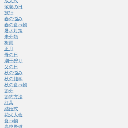
成人式
敬老の日
旅行
春の悩み
春の食べ物
暑さ対策
未分類
梅雨
正月
母の日
潮干狩り
父の日
秋の悩み
秋の雑学
秋の食べ物
節分
節約方法
紅葉
結婚式
花火大会
食べ物
高校野球