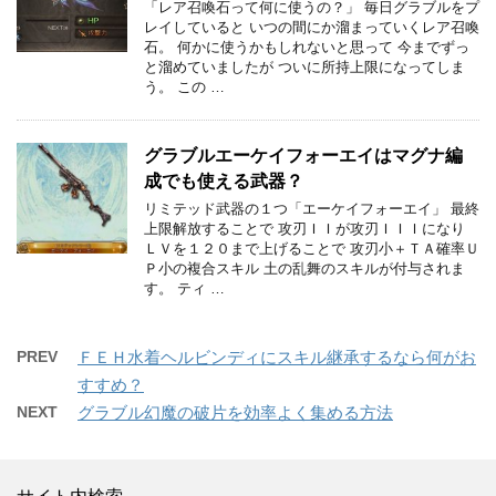
「レア召喚石って何に使うの？」 毎日グラブルをプ
レイしていると いつの間にか溜まっていくレア召喚
石。 何かに使うかもしれないと思って 今までずっ
と溜めていましたが ついに所持上限になってしま
う。 この …
グラブルエーケイフォーエイはマグナ編
成でも使える武器？
リミテッド武器の１つ「エーケイフォーエイ」 最終
上限解放することで 攻刃ＩＩが攻刃ＩＩＩになり
ＬＶを１２０まで上げることで 攻刃小＋ＴＡ確率Ｕ
Ｐ小の複合スキル 土の乱舞のスキルが付与されま
す。 ティ …
PREV
ＦＥＨ水着ヘルビンディにスキル継承するなら何がお
すすめ？
NEXT
グラブル幻魔の破片を効率よく集める方法