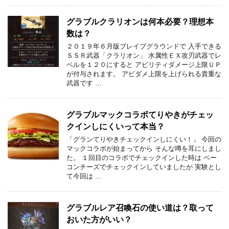
グラブルクラリオンは何本必要？理想本
数は？
２０１９年６月版ブレイブグラウンドで 入手できる
ＳＳＲ武器「クラリオン」 水属性ＥＸ攻刃武器でレ
ベルを１２０にすると アビリティダメージ上限ＵＰ
が付与されます。 アビダメ上限を上げられる貴重な
武器です …
グラブルマックコラボてりやきがチェッ
クインしにくいって本当？
「グランてりやきチェックインしにくい！」 今回の
マックコラボが始まってから そんな噂を耳にしまし
た。 １回目のコラボでチェックインした時は ベー
コンチーズでチェックインしていましたが 実験とし
て今回は …
グラブルレア召喚石の使い道は？取って
おいた方がいい？