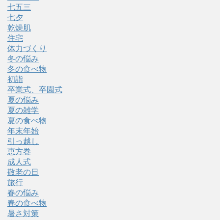
七五三
七夕
乾燥肌
住宅
体力づくり
冬の悩み
冬の食べ物
初詣
卒業式、卒園式
夏の悩み
夏の雑学
夏の食べ物
年末年始
引っ越し
恵方巻
成人式
敬老の日
旅行
春の悩み
春の食べ物
暑さ対策