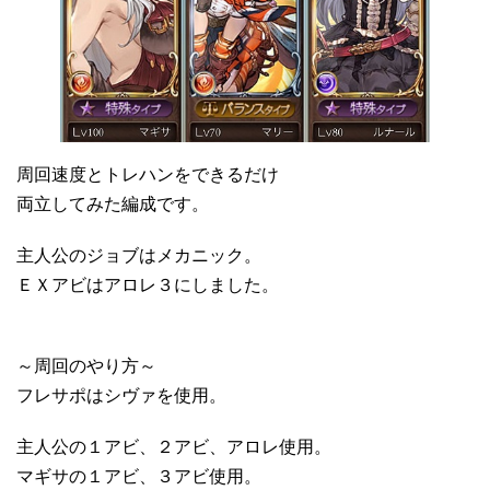
周回速度とトレハンをできるだけ
両立してみた編成です。
主人公のジョブはメカニック。
ＥＸアビはアロレ３にしました。
～周回のやり方～
フレサポはシヴァを使用。
主人公の１アビ、２アビ、アロレ使用。
マギサの１アビ、３アビ使用。