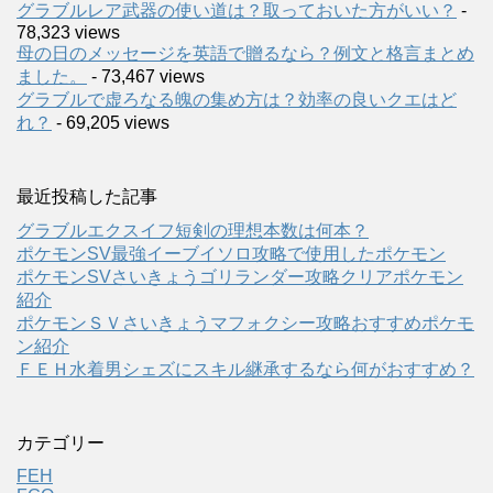
グラブルレア武器の使い道は？取っておいた方がいい？
-
78,323 views
母の日のメッセージを英語で贈るなら？例文と格言まとめ
ました。
- 73,467 views
グラブルで虚ろなる魄の集め方は？効率の良いクエはど
れ？
- 69,205 views
最近投稿した記事
グラブルエクスイフ短剣の理想本数は何本？
ポケモンSV最強イーブイソロ攻略で使用したポケモン
ポケモンSVさいきょうゴリランダー攻略クリアポケモン
紹介
ポケモンＳＶさいきょうマフォクシー攻略おすすめポケモ
ン紹介
ＦＥＨ水着男シェズにスキル継承するなら何がおすすめ？
カテゴリー
FEH