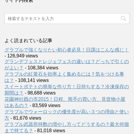
サイト内検索
よく読まれている記事
グラブルで強くなりたい初心者必見！日課はこんな感じ！
- 126,949 views
グランデフェスとレジェフェスの違いは？どっちで引くの
がよい？
- 108,384 views
グラブルの紅黄石を効率よく集めるには？気をつける事
は？
- 108,141 views
スイートポテトの簡単な作り方！日持ちする？冷凍保存の
期間は？
- 98,688 views
花園神社酉の市2015！日程、熊手の買い方、見世物小屋
はあるの？
- 83,569 views
グラブルでウォーロックの優先度が高い３つの理由と使い
方
- 81,676 views
グラブル武器所持数の増やし方ってどうするの？最大何個
まで持てる？
- 81,018 views