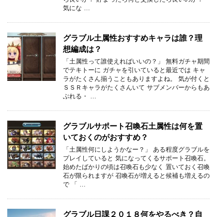
気にな …
グラブル土属性おすすめキャラは誰？理
想編成は？
「土属性って誰使えればいいの？」 無料ガチャ期間
でテキトーに ガチャを引いていると最近では キャ
ラがたくさん揃うこともありますよね。 気が付くと
ＳＳＲキャラがたくさんいて サブメンバーからもあ
ぶれる・ …
グラブルサポート召喚石土属性は何を置
いておくのがおすすめ？
「土属性何にしようかなー？」 ある程度グラブルを
プレイしていると 気になってくるサポート召喚石。
始めたばかりの頃は召喚石も少なく 置いておく召喚
石が限られますが 召喚石が増えると候補も増えるの
で 「 …
グラブル日課２０１８何をやるべき？自