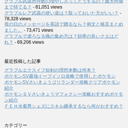
グラブル武器所持数の増やし方ってどうするの？最大何個
まで持てる？
- 81,051 views
グラブルレア武器の使い道は？取っておいた方がいい？
-
78,328 views
母の日のメッセージを英語で贈るなら？例文と格言まとめ
ました。
- 73,471 views
グラブルで虚ろなる魄の集め方は？効率の良いクエはど
れ？
- 69,206 views
最近投稿した記事
グラブルエクスイフ短剣の理想本数は何本？
ポケモンSV最強イーブイソロ攻略で使用したポケモン
ポケモンSVさいきょうゴリランダー攻略クリアポケモン
紹介
ポケモンＳＶさいきょうマフォクシー攻略おすすめポケモ
ン紹介
ＦＥＨ水着男シェズにスキル継承するなら何がおすすめ？
カテゴリー