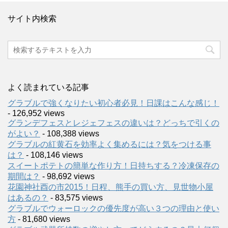
サイト内検索
よく読まれている記事
グラブルで強くなりたい初心者必見！日課はこんな感じ！
- 126,952 views
グランデフェスとレジェフェスの違いは？どっちで引くの
がよい？
- 108,388 views
グラブルの紅黄石を効率よく集めるには？気をつける事
は？
- 108,146 views
スイートポテトの簡単な作り方！日持ちする？冷凍保存の
期間は？
- 98,692 views
花園神社酉の市2015！日程、熊手の買い方、見世物小屋
はあるの？
- 83,575 views
グラブルでウォーロックの優先度が高い３つの理由と使い
方
- 81,680 views