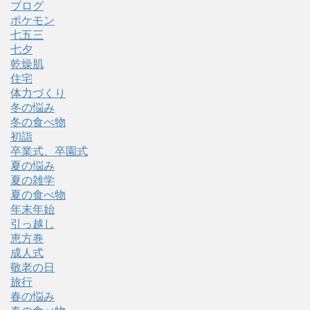
ブログ
ポケモン
七五三
七夕
乾燥肌
住宅
体力づくり
冬の悩み
冬の食べ物
初詣
卒業式、卒園式
夏の悩み
夏の雑学
夏の食べ物
年末年始
引っ越し
恵方巻
成人式
敬老の日
旅行
春の悩み