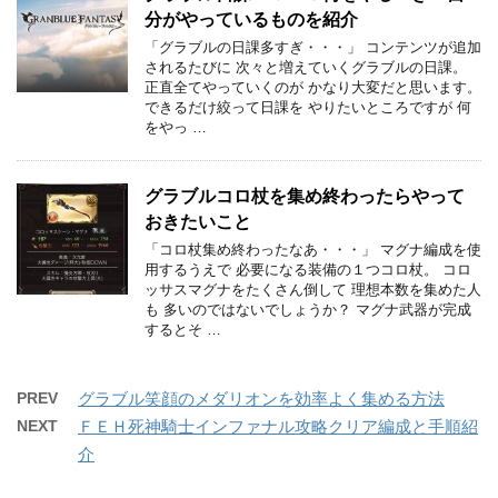
分がやっているものを紹介
「グラブルの日課多すぎ・・・」 コンテンツが追加
されるたびに 次々と増えていくグラブルの日課。
正直全てやっていくのが かなり大変だと思います。
できるだけ絞って日課を やりたいところですが 何
をやっ …
グラブルコロ杖を集め終わったらやって
おきたいこと
「コロ杖集め終わったなあ・・・」 マグナ編成を使
用するうえで 必要になる装備の１つコロ杖。 コロ
ッサスマグナをたくさん倒して 理想本数を集めた人
も 多いのではないでしょうか？ マグナ武器が完成
するとそ …
PREV
グラブル笑顔のメダリオンを効率よく集める方法
NEXT
ＦＥＨ死神騎士インファナル攻略クリア編成と手順紹
介