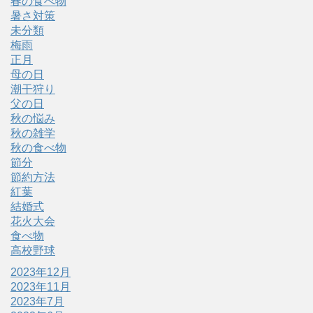
春の食べ物
暑さ対策
未分類
梅雨
正月
母の日
潮干狩り
父の日
秋の悩み
秋の雑学
秋の食べ物
節分
節約方法
紅葉
結婚式
花火大会
食べ物
高校野球
2023年12月
2023年11月
2023年7月