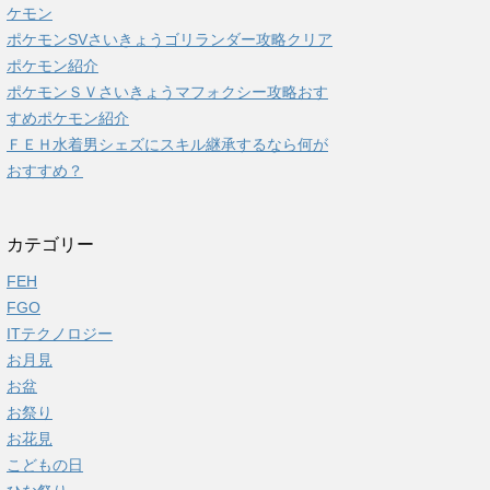
ケモン
ポケモンSVさいきょうゴリランダー攻略クリア
ポケモン紹介
ポケモンＳＶさいきょうマフォクシー攻略おす
すめポケモン紹介
ＦＥＨ水着男シェズにスキル継承するなら何が
おすすめ？
カテゴリー
FEH
FGO
ITテクノロジー
お月見
お盆
お祭り
お花見
こどもの日