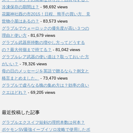
冷凍保存の期間は？
- 98,692 views
花園神社酉の市2015！日程、熊手の買い方、見
世物小屋はあるの？
- 83,573 views
グラブルでウォーロックの優先度が高い３つの
理由と使い方
- 81,679 views
グラブル武器所持数の増やし方ってどうする
の？最大何個まで持てる？
- 81,042 views
グラブルレア武器の使い道は？取っておいた方
がいい？
- 78,326 views
母の日のメッセージを英語で贈るなら？例文と
格言まとめました。
- 73,470 views
グラブルで虚ろなる魄の集め方は？効率の良い
クエはどれ？
- 69,205 views
最近投稿した記事
グラブルエクスイフ短剣の理想本数は何本？
ポケモンSV最強イーブイソロ攻略で使用したポ