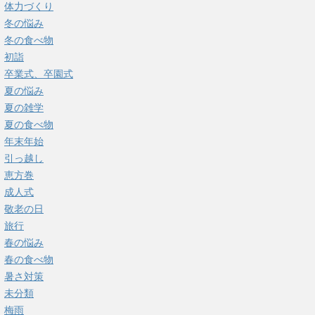
体力づくり
冬の悩み
冬の食べ物
初詣
卒業式、卒園式
夏の悩み
夏の雑学
夏の食べ物
年末年始
引っ越し
恵方巻
成人式
敬老の日
旅行
春の悩み
春の食べ物
暑さ対策
未分類
梅雨