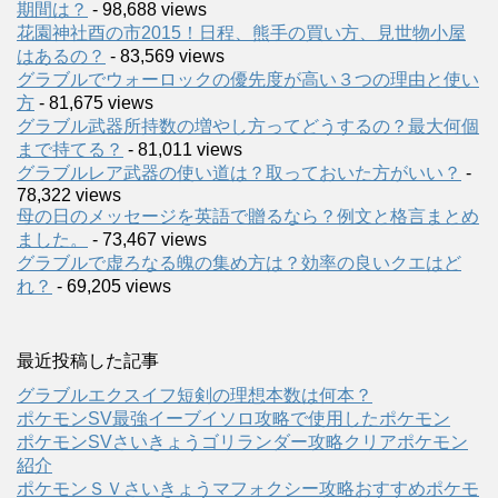
期間は？
- 98,688 views
花園神社酉の市2015！日程、熊手の買い方、見世物小屋
はあるの？
- 83,569 views
グラブルでウォーロックの優先度が高い３つの理由と使い
方
- 81,675 views
グラブル武器所持数の増やし方ってどうするの？最大何個
まで持てる？
- 81,011 views
グラブルレア武器の使い道は？取っておいた方がいい？
-
78,322 views
母の日のメッセージを英語で贈るなら？例文と格言まとめ
ました。
- 73,467 views
グラブルで虚ろなる魄の集め方は？効率の良いクエはど
れ？
- 69,205 views
最近投稿した記事
グラブルエクスイフ短剣の理想本数は何本？
ポケモンSV最強イーブイソロ攻略で使用したポケモン
ポケモンSVさいきょうゴリランダー攻略クリアポケモン
紹介
ポケモンＳＶさいきょうマフォクシー攻略おすすめポケモ