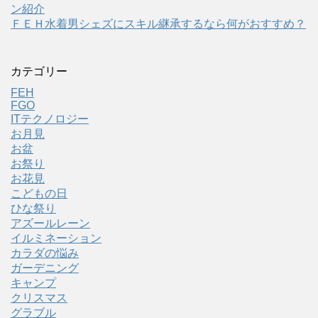
ン紹介
ＦＥＨ水着男シェズにスキル継承するなら何がおすすめ？
カテゴリー
FEH
FGO
ITテクノロジー
お月見
お盆
お祭り
お花見
こどもの日
ひな祭り
アズールレーン
イルミネーション
カラダの悩み
ガーデニング
キャンプ
クリスマス
グラブル