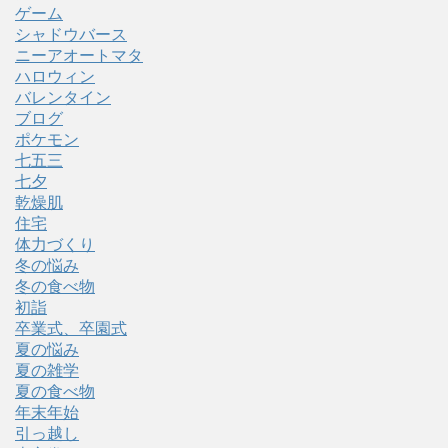
ゲーム
シャドウバース
ニーアオートマタ
ハロウィン
バレンタイン
ブログ
ポケモン
七五三
七夕
乾燥肌
住宅
体力づくり
冬の悩み
冬の食べ物
初詣
卒業式、卒園式
夏の悩み
夏の雑学
夏の食べ物
年末年始
引っ越し