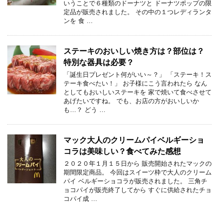
いうことで６種類のドーナツと ドーナツポップの限
定品が販売されました。 その中の１つレディランタ
ンを 食 …
ステーキのおいしい焼き方は？部位は？
特別な器具は必要？
「誕生日プレゼント何がいい～？」 「ステーキ！ス
テーキ食べたい！」 お子様にこう言われたら なん
としてもおいしいステーキを 家で焼いて食べさせて
あげたいですね。 でも、お店の方がおいしいか
も…？ どう …
マック大人のクリームパイベルギーショ
コラは美味しい？食べてみた感想
２０２０年１月１５日から 販売開始されたマックの
期間限定商品。 今回はスイーツ枠で大人のクリーム
パイ ベルギーショコラが販売されました。 三角チ
ョコパイが販売終了してから すぐに供給されたチョ
コパイ成 …