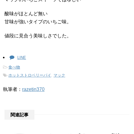
酸味がほとんど無い
甘味が強いタイプのいちご味。
値段に見合う美味しさでした。
LINE
-
食べ物
-
ホットストロベリーパイ
,
マック
執筆者：
razetin370
関連記事