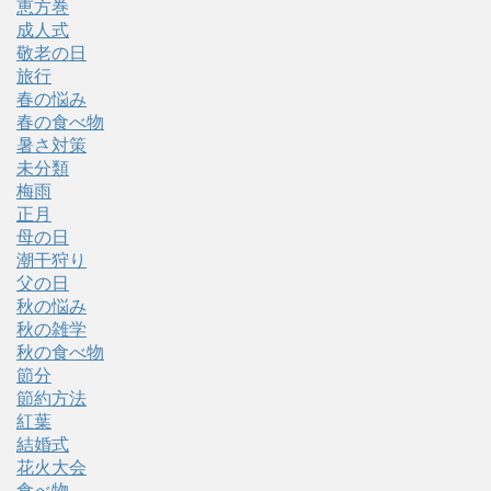
恵方巻
成人式
敬老の日
旅行
春の悩み
春の食べ物
暑さ対策
未分類
梅雨
正月
母の日
潮干狩り
父の日
秋の悩み
秋の雑学
秋の食べ物
節分
節約方法
紅葉
結婚式
花火大会
食べ物