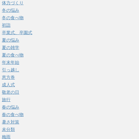
体力づくり
冬の悩み
冬の食べ物
初詣
卒業式、卒園式
夏の悩み
夏の雑学
夏の食べ物
年末年始
引っ越し
恵方巻
成人式
敬老の日
旅行
春の悩み
春の食べ物
暑さ対策
未分類
梅雨