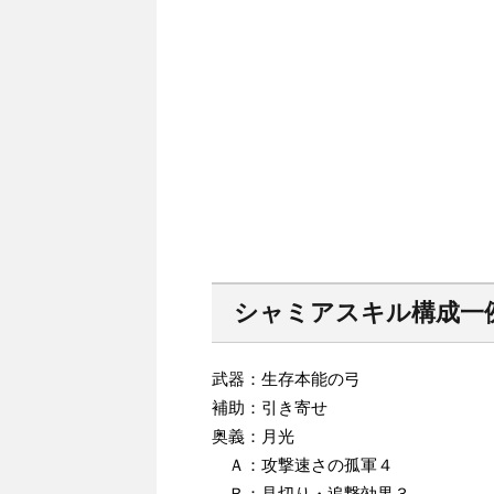
シャミアスキル構成一
武器：生存本能の弓
補助：引き寄せ
奥義：月光
Ａ：攻撃速さの孤軍４
Ｂ：見切り・追撃効果３