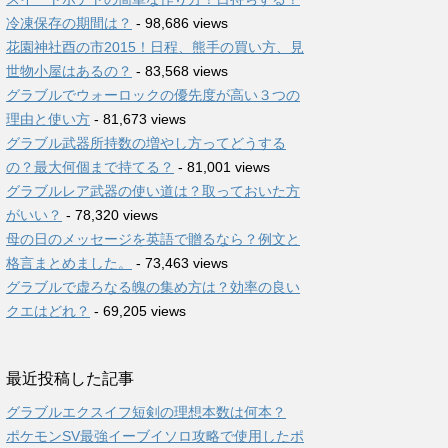
冷凍保存の期間は？
- 98,686 views
花園神社酉の市2015！日程、熊手の買い方、見
世物小屋はあるの？
- 83,568 views
グラブルでウォーロックの優先度が高い３つの
理由と使い方
- 81,673 views
グラブル武器所持数の増やし方ってどうする
の？最大何個まで持てる？
- 81,001 views
グラブルレア武器の使い道は？取っておいた方
がいい？
- 78,320 views
母の日のメッセージを英語で贈るなら？例文と
格言まとめました。
- 73,463 views
グラブルで虚ろなる魄の集め方は？効率の良い
クエはどれ？
- 69,205 views
最近投稿した記事
グラブルエクスイフ短剣の理想本数は何本？
ポケモンSV最強イーブイソロ攻略で使用したポ