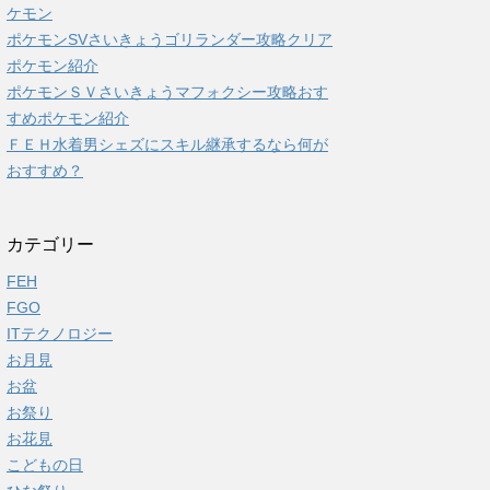
ケモン
ポケモンSVさいきょうゴリランダー攻略クリア
ポケモン紹介
ポケモンＳＶさいきょうマフォクシー攻略おす
すめポケモン紹介
ＦＥＨ水着男シェズにスキル継承するなら何が
おすすめ？
カテゴリー
FEH
FGO
ITテクノロジー
お月見
お盆
お祭り
お花見
こどもの日