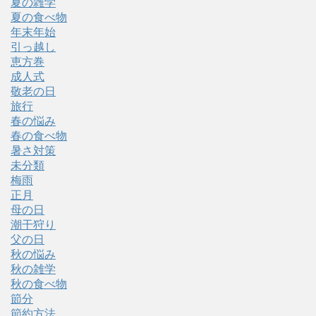
夏の雑学
夏の食べ物
年末年始
引っ越し
恵方巻
成人式
敬老の日
旅行
春の悩み
春の食べ物
暑さ対策
未分類
梅雨
正月
母の日
潮干狩り
父の日
秋の悩み
秋の雑学
秋の食べ物
節分
節約方法