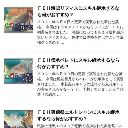
ＦＥＨ海賊リフィスにスキル継承するな
ら何がおすすめ？
２０２１年８月６日の更新で実装された新たな英
雄。 今回はトラキア７７６からリフィスがＦＥＨに
初実装されました。 海賊になってもあまり違和感が
無いリフィスさん。 原作では体格を伸ばすことで最
強クラスのキ …
ＦＥＨ伝承ベレトにスキル継承するなら
何がおすすめ？
２０２１年６月３０日の更新で実装された新たな英
雄。 今回は風花雪月からベレトが伝承枠として実装
されました。 水着風花キャラの流れから風花キャラ
が実装されるかなー？ と、予想していましたが予想
通りの結果 …
ＦＥＨ舞踏祭エルトシャンにスキル継承
するなら何がおすすめ？
戦禍の連戦＋のスコア報酬で追加された舞踏祭エル