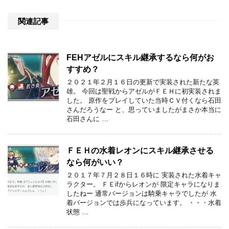
関連記事
FEHアゼルにスキル継承するなら何がお
すすめ？
２０２１年２月１６日の更新で実装された新たな英
雄。 今回は聖戦からアゼルがＦＥＨに初実装されま
した。 原作をプレイしていた当時ＣＶ付くなら石田
さんだろうなー と、思っていましたがまさか本当に
石田さんに …
ＦＥＨの水着レオンにスキル継承させる
なら何がいい？
２０１７年７月２８日１６時に 実装された水着キャ
ラクター。 ＦＥifからレオンが 限定キャラになりま
したねー 通常バージョンは騎乗キャラでしたが 水
着バージョンでは歩兵になっています。 ・・・水着
状態 …