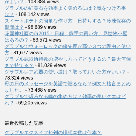
がよい？
- 108,384 views
グラブルの紅黄石を効率よく集めるには？気をつける事
は？
- 108,142 views
スイートポテトの簡単な作り方！日持ちする？冷凍保存の
期間は？
- 98,689 views
花園神社酉の市2015！日程、熊手の買い方、見世物小屋
はあるの？
- 83,571 views
グラブルでウォーロックの優先度が高い３つの理由と使い
方
- 81,677 views
グラブル武器所持数の増やし方ってどうするの？最大何個
まで持てる？
- 81,029 views
グラブルレア武器の使い道は？取っておいた方がいい？
-
78,324 views
母の日のメッセージを英語で贈るなら？例文と格言まとめ
ました。
- 73,468 views
グラブルで虚ろなる魄の集め方は？効率の良いクエはど
れ？
- 69,205 views
最近投稿した記事
グラブルエクスイフ短剣の理想本数は何本？