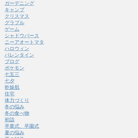
ガーデニング
キャンプ
クリスマス
グラブル
ゲーム
シャドウバース
ニーアオートマタ
ハロウィン
バレンタイン
ブログ
ポケモン
七五三
七夕
乾燥肌
住宅
体力づくり
冬の悩み
冬の食べ物
初詣
卒業式、卒園式
夏の悩み