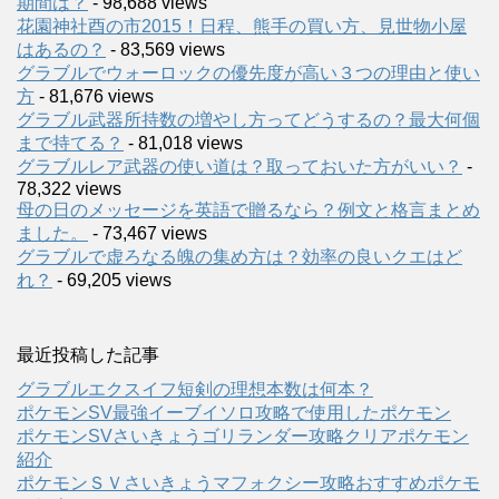
期間は？
- 98,688 views
花園神社酉の市2015！日程、熊手の買い方、見世物小屋
はあるの？
- 83,569 views
グラブルでウォーロックの優先度が高い３つの理由と使い
方
- 81,676 views
グラブル武器所持数の増やし方ってどうするの？最大何個
まで持てる？
- 81,018 views
グラブルレア武器の使い道は？取っておいた方がいい？
-
78,322 views
母の日のメッセージを英語で贈るなら？例文と格言まとめ
ました。
- 73,467 views
グラブルで虚ろなる魄の集め方は？効率の良いクエはど
れ？
- 69,205 views
最近投稿した記事
グラブルエクスイフ短剣の理想本数は何本？
ポケモンSV最強イーブイソロ攻略で使用したポケモン
ポケモンSVさいきょうゴリランダー攻略クリアポケモン
紹介
ポケモンＳＶさいきょうマフォクシー攻略おすすめポケモ