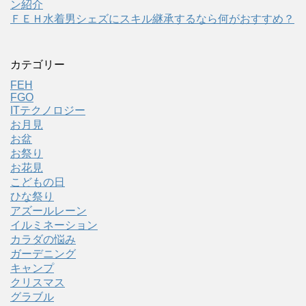
ン紹介
ＦＥＨ水着男シェズにスキル継承するなら何がおすすめ？
カテゴリー
FEH
FGO
ITテクノロジー
お月見
お盆
お祭り
お花見
こどもの日
ひな祭り
アズールレーン
イルミネーション
カラダの悩み
ガーデニング
キャンプ
クリスマス
グラブル