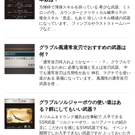
方陣枠で渾身スキルを持っている 希少な武器、ミト
ロンの弓。 カウンターとクリティカル確率ＵＰの
複合スキル「意志」もあり 珍しいスキル構成の武器
になっています。 フィンブルやラストストームハー
プなど …
グラブル風通常攻刃でおすすめの武器は
何？
「通常攻刃何入れようかなー・・・？」 グラブルで
強くなるために 必要な装備と言えば攻刃武器。 中
でも通常攻刃は汎用性があり 神石、マグナでも使い
道がある 装備になっています。 風属性の通常攻刃
武器を使 …
グラブルソルジャーボウの使い道はあ
る？餌にしてもいい武器？
スツルム＆ドランク傭兵お仕事帖で 入手できる
SSR武器「ソルジャーボウ」 ルリアノートの紹介
文に こだわりを感じるSSR武器ですね。 イベント
期間でしか入手できない武器ですが とっておいた方