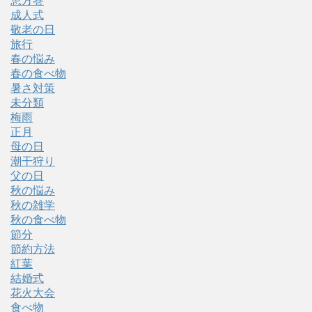
恵方巻
成人式
敬老の日
旅行
春の悩み
春の食べ物
暑さ対策
未分類
梅雨
正月
母の日
潮干狩り
父の日
秋の悩み
秋の雑学
秋の食べ物
節分
節約方法
紅葉
結婚式
花火大会
食べ物