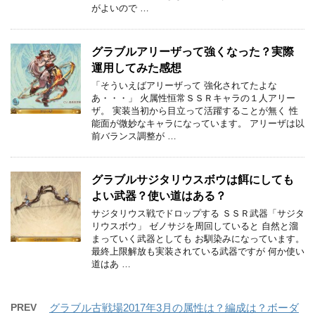
がよいので …
グラブルアリーザって強くなった？実際
運用してみた感想
「そういえばアリーザって 強化されてたよな
あ・・・」 火属性恒常ＳＳＲキャラの１人アリー
ザ。 実装当初から目立って活躍することが無く 性
能面が微妙なキャラになっています。 アリーザは以
前バランス調整が …
グラブルサジタリウスボウは餌にしても
よい武器？使い道はある？
サジタリウス戦でドロップする ＳＳＲ武器「サジタ
リウスボウ」 ゼノサジを周回していると 自然と溜
まっていく武器としても お馴染みになっています。
最終上限解放も実装されている武器ですが 何か使い
道はあ …
PREV
グラブル古戦場2017年3月の属性は？編成は？ボーダ