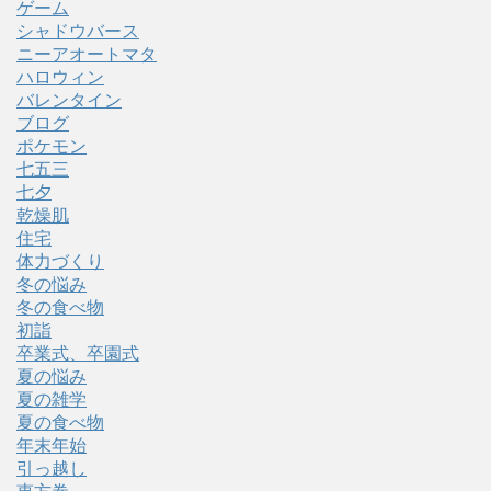
ゲーム
シャドウバース
ニーアオートマタ
ハロウィン
バレンタイン
ブログ
ポケモン
七五三
七夕
乾燥肌
住宅
体力づくり
冬の悩み
冬の食べ物
初詣
卒業式、卒園式
夏の悩み
夏の雑学
夏の食べ物
年末年始
引っ越し