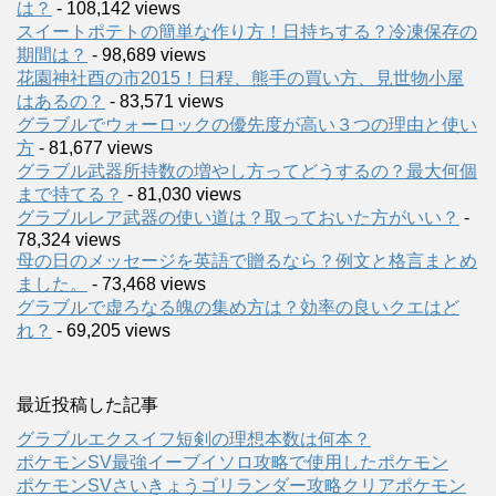
は？
- 108,142 views
スイートポテトの簡単な作り方！日持ちする？冷凍保存の
期間は？
- 98,689 views
花園神社酉の市2015！日程、熊手の買い方、見世物小屋
はあるの？
- 83,571 views
グラブルでウォーロックの優先度が高い３つの理由と使い
方
- 81,677 views
グラブル武器所持数の増やし方ってどうするの？最大何個
まで持てる？
- 81,030 views
グラブルレア武器の使い道は？取っておいた方がいい？
-
78,324 views
母の日のメッセージを英語で贈るなら？例文と格言まとめ
ました。
- 73,468 views
グラブルで虚ろなる魄の集め方は？効率の良いクエはど
れ？
- 69,205 views
最近投稿した記事
グラブルエクスイフ短剣の理想本数は何本？
ポケモンSV最強イーブイソロ攻略で使用したポケモン
ポケモンSVさいきょうゴリランダー攻略クリアポケモン