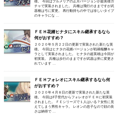
雄。 今回はプルメリアの正月バージョンが超英雄ガ
チャで実装されました。 兵種は飛行のままですが武
器種は弓に変更。 再行動持ちの中では珍しいタイプ
のキャラにな …
ＦＥＨ花婿ヒナタにスキル継承するなら
何がおすすめ？
２０２０年５月２２日の更新で実装された新たな英
雄。 今回はヒナタの花婿バージョンが戦禍報酬キャ
ラとして実装されました。 ヒナタの超英雄は今回が
初実装。 兵種は歩行のままですが武器は斧に変更さ
れています …
ＦＥＨフォレオにスキル継承するなら何
がおすすめ？
２０２０年４月８日の更新で実装された新たな英
雄。 今回はif子世代からフォレオがＦＥＨに初実装
されました。 ＦＥシリーズで１人はいる？女性に見
えてしまう男性キャラ。 レオンの息子なので顔の良
さは納得で …