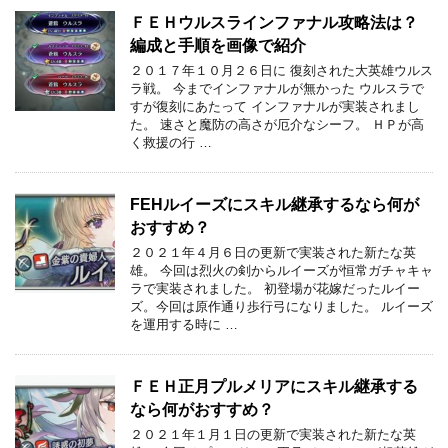
ＦＥＨウルスラインファナル攻略法は？
編成と手順を画像で紹介
２０１７年１０月２６日に 復刻された大英雄ウルス
ラ戦。 今までインファナルが無かった ウルスラで
すが復刻にあたって インファナルが実装されまし
た。 速さと魔防の高さが厄介なシーフ。 ＨＰが高
く救援の行 …
FEHルイーズにスキル継承するなら何が
おすすめ？
２０２１年４月６日の更新で実装された新たな英
雄。 今回は烈火の剣からルイーズが恒常ガチャキャ
ラで実装されました。 初登場が花嫁だったルイー
ズ。今回は原作通り歩行弓になりました。 ルイーズ
を運用する時に …
ＦＥＨ正月プルメリアにスキル継承する
なら何がおすすめ？
２０２１年１月１日の更新で実装された新たな英