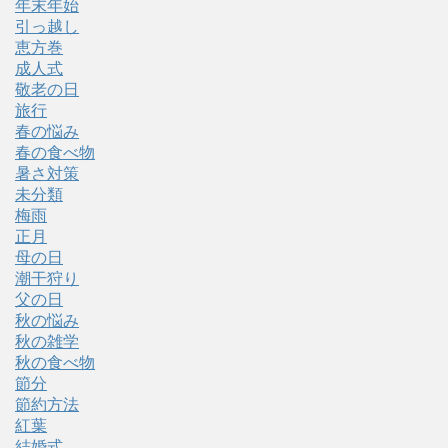
年末年始
引っ越し
恵方巻
成人式
敬老の日
旅行
春の悩み
春の食べ物
暑さ対策
未分類
梅雨
正月
母の日
潮干狩り
父の日
秋の悩み
秋の雑学
秋の食べ物
節分
節約方法
紅葉
結婚式