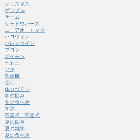
クリスマス
グラブル
ゲーム
シャドウバース
ニーアオートマタ
ハロウィン
バレンタイン
ブログ
ポケモン
七五三
七夕
乾燥肌
住宅
体力づくり
冬の悩み
冬の食べ物
初詣
卒業式、卒園式
夏の悩み
夏の雑学
夏の食べ物