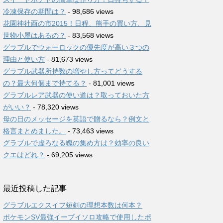
冷凍保存の期間は？
- 98,686 views
花園神社酉の市2015！日程、熊手の買い方、見
世物小屋はあるの？
- 83,568 views
グラブルでウォーロックの優先度が高い３つの
理由と使い方
- 81,673 views
グラブル武器所持数の増やし方ってどうする
の？最大何個まで持てる？
- 81,001 views
グラブルレア武器の使い道は？取っておいた方
がいい？
- 78,320 views
母の日のメッセージを英語で贈るなら？例文と
格言まとめました。
- 73,463 views
グラブルで虚ろなる魄の集め方は？効率の良い
クエはどれ？
- 69,205 views
最近投稿した記事
グラブルエクスイフ短剣の理想本数は何本？
ポケモンSV最強イーブイソロ攻略で使用したポ