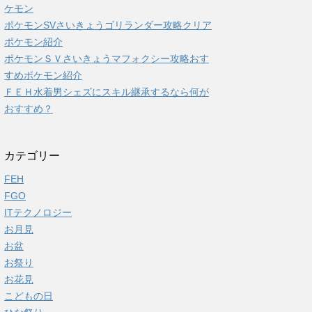
ケモン
ポケモンSVさいきょうゴリランダー攻略クリア
ポケモン紹介
ポケモンＳＶさいきょうマフォクシー攻略おす
すめポケモン紹介
ＦＥＨ水着男シェズにスキル継承するなら何が
おすすめ？
カテゴリー
FEH
FGO
ITテクノロジー
お月見
お盆
お祭り
お花見
こどもの日