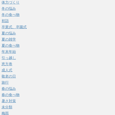
体力づくり
冬の悩み
冬の食べ物
初詣
卒業式、卒園式
夏の悩み
夏の雑学
夏の食べ物
年末年始
引っ越し
恵方巻
成人式
敬老の日
旅行
春の悩み
春の食べ物
暑さ対策
未分類
梅雨