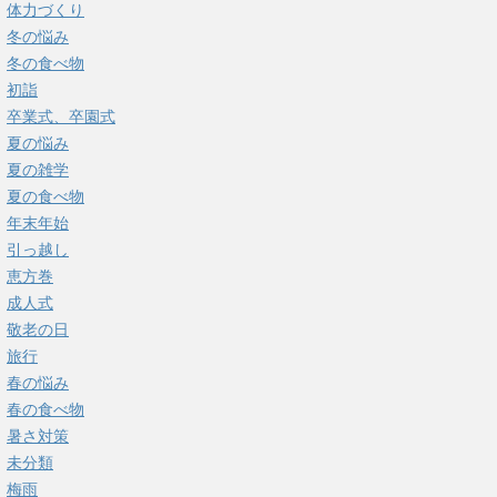
体力づくり
冬の悩み
冬の食べ物
初詣
卒業式、卒園式
夏の悩み
夏の雑学
夏の食べ物
年末年始
引っ越し
恵方巻
成人式
敬老の日
旅行
春の悩み
春の食べ物
暑さ対策
未分類
梅雨