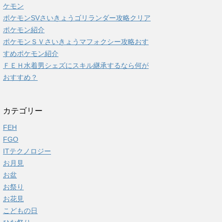
ケモン
ポケモンSVさいきょうゴリランダー攻略クリア
ポケモン紹介
ポケモンＳＶさいきょうマフォクシー攻略おす
すめポケモン紹介
ＦＥＨ水着男シェズにスキル継承するなら何が
おすすめ？
カテゴリー
FEH
FGO
ITテクノロジー
お月見
お盆
お祭り
お花見
こどもの日