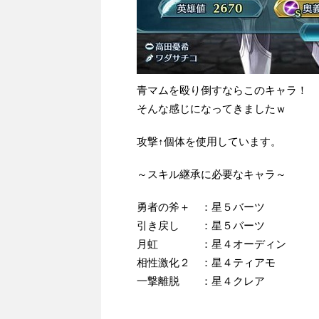
青マムを殴り倒すならこのキャラ！
そんな感じになってきましたｗ
攻撃↑個体を使用しています。
～スキル継承に必要なキャラ～
勇者の斧＋ ：星５バーツ
引き戻し ：星５バーツ
月虹 ：星４オーディン
相性激化２ ：星４ティアモ
一撃離脱 ：星４クレア