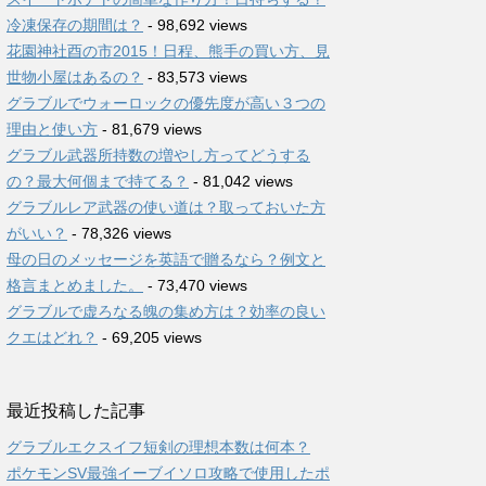
冷凍保存の期間は？
- 98,692 views
花園神社酉の市2015！日程、熊手の買い方、見
世物小屋はあるの？
- 83,573 views
グラブルでウォーロックの優先度が高い３つの
理由と使い方
- 81,679 views
グラブル武器所持数の増やし方ってどうする
の？最大何個まで持てる？
- 81,042 views
グラブルレア武器の使い道は？取っておいた方
がいい？
- 78,326 views
母の日のメッセージを英語で贈るなら？例文と
格言まとめました。
- 73,470 views
グラブルで虚ろなる魄の集め方は？効率の良い
クエはどれ？
- 69,205 views
最近投稿した記事
グラブルエクスイフ短剣の理想本数は何本？
ポケモンSV最強イーブイソロ攻略で使用したポ