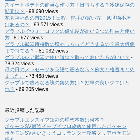
スイートポテトの簡単な作り方！日持ちする？冷凍保存の
期間は？
- 98,690 views
花園神社酉の市2015！日程、熊手の買い方、見世物小屋
はあるの？
- 83,571 views
グラブルでウォーロックの優先度が高い３つの理由と使い
方
- 81,677 views
グラブル武器所持数の増やし方ってどうするの？最大何個
まで持てる？
- 81,032 views
グラブルレア武器の使い道は？取っておいた方がいい？
-
78,324 views
母の日のメッセージを英語で贈るなら？例文と格言まとめ
ました。
- 73,468 views
グラブルで虚ろなる魄の集め方は？効率の良いクエはど
れ？
- 69,205 views
最近投稿した記事
グラブルエクスイフ短剣の理想本数は何本？
ポケモンSV最強イーブイソロ攻略で使用したポケモン
ポケモンSVさいきょうゴリランダー攻略クリアポケモン
紹介