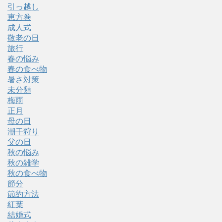
引っ越し
恵方巻
成人式
敬老の日
旅行
春の悩み
春の食べ物
暑さ対策
未分類
梅雨
正月
母の日
潮干狩り
父の日
秋の悩み
秋の雑学
秋の食べ物
節分
節約方法
紅葉
結婚式