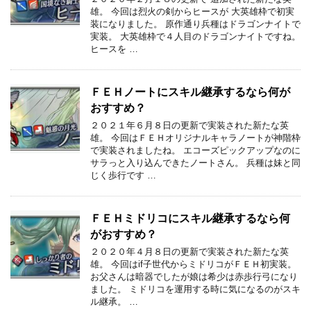
雄。 今回は烈火の剣からヒースが 大英雄枠で初実
装になりました。 原作通り兵種はドラゴンナイトで
実装。 大英雄枠で４人目のドラゴンナイトですね。
ヒースを …
ＦＥＨノートにスキル継承するなら何が
おすすめ？
２０２１年６月８日の更新で実装された新たな英
雄。 今回はＦＥＨオリジナルキャラノートが神階枠
で実装されましたね。 エコーズピックアップなのに
サラっと入り込んできたノートさん。 兵種は妹と同
じく歩行です …
ＦＥＨミドリコにスキル継承するなら何
がおすすめ？
２０２０年４月８日の更新で実装された新たな英
雄。 今回はif子世代からミドリコがＦＥＨ初実装。
お父さんは暗器でしたが娘は希少は赤歩行弓になり
ました。 ミドリコを運用する時に気になるのがスキ
ル継承。 …