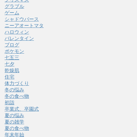
グラブル
ゲーム
シャドウバース
ニーアオートマタ
ハロウィン
バレンタイン
ブログ
ポケモン
七五三
七夕
乾燥肌
住宅
体力づくり
冬の悩み
冬の食べ物
初詣
卒業式、卒園式
夏の悩み
夏の雑学
夏の食べ物
年末年始