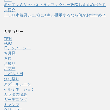
ポケモンＳＶさいきょうマフォクシー攻略おすすめポケモ
ン紹介
ＦＥＨ水着男シェズにスキル継承するなら何がおすすめ？
カテゴリー
FEH
FGO
ITテクノロジー
お月見
お盆
お祭り
お花見
こどもの日
ひな祭り
アズールレーン
イルミネーション
カラダの悩み
ガーデニング
キャンプ
クリスマス