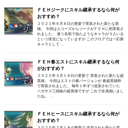
ＦＥＨジークにスキル継承するなら何が
おすすめ？
２０２１年６月８日の更新で実装された新たな英
雄。 今回はエコーズからジークがＦＥＨに初実装さ
れました。 違う名前で似たようなキャラが３人いる
という状況になっていますが このブログでは一応新
キャラとして …
ＦＥＨ春エストにスキル継承するなら何
がおすすめ？
２０２０年３月１８日の更新で 実装された新たな超
英雄。 今回はエストの春バージョンが 春超英雄枠
で実装されました。 毎年１年ずつ追加されていた
ペガサス三姉妹の超英雄ですが これで全員揃いまし
たね。 …
ＦＥＨヒースにスキル継承するなら何が
おすすめ？
２０２０年２月１８の更新で 追加された新たな英