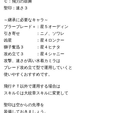
Ｃ：飛刃の鼓舞
聖印：速さ３
～継承に必要なキャラ～
ブラーブレード＋：星５オーディン
引き寄せ ：ニノ、ソワレ
凶星 ：星４ロンクー
獅子奮迅３ ：星４ヒナタ
攻め立て３ ：星４シャニー
攻撃、速さが高い水着カミラは
ブレード攻め立て型で運用していくと
使いやすくおすすめです。
飛行ＰＴ以外で運用する場合は
スキルＣは大紋章スキルに変更して
聖印は空からの先導を
装備しておきましょう。