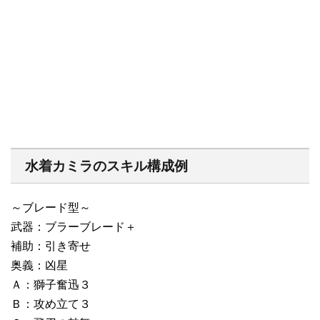
水着カミラのスキル構成例
～ブレード型～
武器：ブラーブレード＋
補助：引き寄せ
奥義：凶星
Ａ：獅子奮迅３
Ｂ：攻め立て３