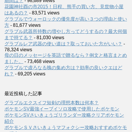
期間は？
- 98,689 views
花園神社酉の市2015！日程、熊手の買い方、見世物小屋
はあるの？
- 83,571 views
グラブルでウォーロックの優先度が高い３つの理由と使い
方
- 81,677 views
グラブル武器所持数の増やし方ってどうするの？最大何個
まで持てる？
- 81,030 views
グラブルレア武器の使い道は？取っておいた方がいい？
-
78,324 views
母の日のメッセージを英語で贈るなら？例文と格言まとめ
ました。
- 73,468 views
グラブルで虚ろなる魄の集め方は？効率の良いクエはど
れ？
- 69,205 views
最近投稿した記事
グラブルエクスイフ短剣の理想本数は何本？
ポケモンSV最強イーブイソロ攻略で使用したポケモン
ポケモンSVさいきょうゴリランダー攻略クリアポケモン
紹介
ポケモンＳＶさいきょうマフォクシー攻略おすすめポケモ