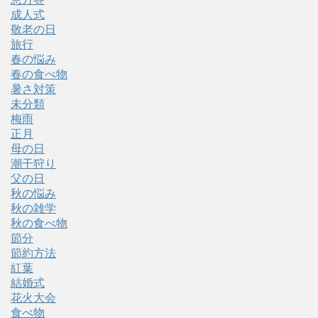
成人式
敬老の日
旅行
春の悩み
春の食べ物
暑さ対策
未分類
梅雨
正月
母の日
潮干狩り
父の日
秋の悩み
秋の雑学
秋の食べ物
節分
節約方法
紅葉
結婚式
花火大会
食べ物