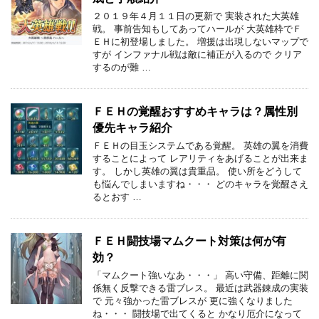
２０１９年４月１１日の更新で 実装された大英雄
戦。 事前告知もしてあってハールが 大英雄枠でＦ
ＥＨに初登場しました。 増援は出現しないマップで
すが インファナル戦は敵に補正が入るので クリア
するのが難 …
ＦＥＨの覚醒おすすめキャラは？属性別
優先キャラ紹介
ＦＥＨの目玉システムである覚醒。 英雄の翼を消費
することによって レアリティをあげることが出来ま
す。 しかし英雄の翼は貴重品。 使い所をどうして
も悩んでしまいますね・・・ どのキャラを覚醒さえ
るとおす …
ＦＥＨ闘技場マムクート対策は何が有
効？
「マムクート強いなあ・・・」 高い守備、距離に関
係無く反撃できる雷ブレス。 最近は武器錬成の実装
で 元々強かった雷ブレスが 更に強くなりました
ね・・・ 闘技場で出てくると かなり厄介になって