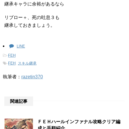
継承キャラに余裕があるなら
リブロー＋、死の吐息３も
継承しておきましょう。
LINE
-
FEH
-
FEH
,
スキル継承
執筆者：
razetin370
関連記事
ＦＥＨハールインファナル攻略クリア編
成と手順紹介