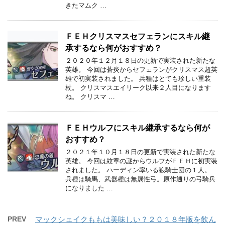
きたマムク …
ＦＥＨクリスマスセフェランにスキル継
承するなら何がおすすめ？
２０２０年１２月１８日の更新で実装された新たな
英雄。 今回は蒼炎からセフェランがクリスマス超英
雄で初実装されました。 兵種はとても珍しい重装
杖。 クリスマスエイリーク以来２人目になります
ね。 クリスマ …
ＦＥＨウルフにスキル継承するなら何が
おすすめ？
２０２１年１０月１８日の更新で実装された新たな
英雄。 今回は紋章の謎からウルフがＦＥＨに初実装
されました。 ハーディン率いる狼騎士団の１人。
兵種は騎馬、武器種は無属性弓。原作通りの弓騎兵
になりました …
PREV
マックシェイクももは美味しい？２０１８年版を飲ん