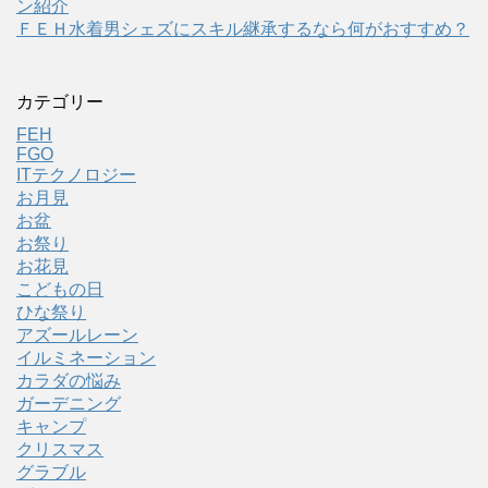
ン紹介
ＦＥＨ水着男シェズにスキル継承するなら何がおすすめ？
カテゴリー
FEH
FGO
ITテクノロジー
お月見
お盆
お祭り
お花見
こどもの日
ひな祭り
アズールレーン
イルミネーション
カラダの悩み
ガーデニング
キャンプ
クリスマス
グラブル