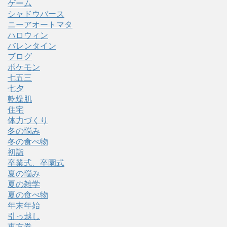
ゲーム
シャドウバース
ニーアオートマタ
ハロウィン
バレンタイン
ブログ
ポケモン
七五三
七夕
乾燥肌
住宅
体力づくり
冬の悩み
冬の食べ物
初詣
卒業式、卒園式
夏の悩み
夏の雑学
夏の食べ物
年末年始
引っ越し
恵方巻