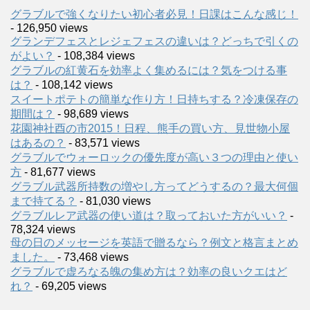
グラブルで強くなりたい初心者必見！日課はこんな感じ！
- 126,950 views
グランデフェスとレジェフェスの違いは？どっちで引くの
がよい？
- 108,384 views
グラブルの紅黄石を効率よく集めるには？気をつける事
は？
- 108,142 views
スイートポテトの簡単な作り方！日持ちする？冷凍保存の
期間は？
- 98,689 views
花園神社酉の市2015！日程、熊手の買い方、見世物小屋
はあるの？
- 83,571 views
グラブルでウォーロックの優先度が高い３つの理由と使い
方
- 81,677 views
グラブル武器所持数の増やし方ってどうするの？最大何個
まで持てる？
- 81,030 views
グラブルレア武器の使い道は？取っておいた方がいい？
-
78,324 views
母の日のメッセージを英語で贈るなら？例文と格言まとめ
ました。
- 73,468 views
グラブルで虚ろなる魄の集め方は？効率の良いクエはど
れ？
- 69,205 views