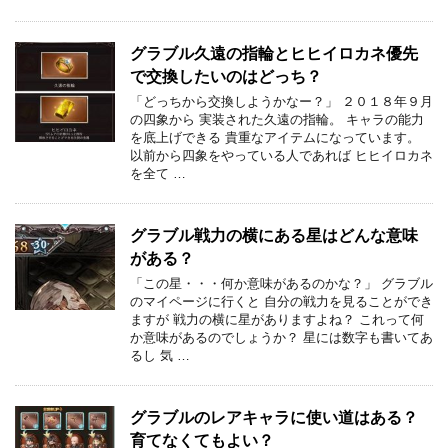
グラブル久遠の指輪とヒヒイロカネ優先
で交換したいのはどっち？
「どっちから交換しようかなー？」 ２０１８年９月
の四象から 実装された久遠の指輪。 キャラの能力
を底上げできる 貴重なアイテムになっています。
以前から四象をやっている人であれば ヒヒイロカネ
を全て …
グラブル戦力の横にある星はどんな意味
がある？
「この星・・・何か意味があるのかな？」 グラブル
のマイページに行くと 自分の戦力を見ることができ
ますが 戦力の横に星がありますよね？ これって何
か意味があるのでしょうか？ 星には数字も書いてあ
るし 気 …
グラブルのレアキャラに使い道はある？
育てなくてもよい？