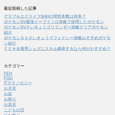
最近投稿した記事
グラブルエクスイフ短剣の理想本数は何本？
ポケモンSV最強イーブイソロ攻略で使用したポケモン
ポケモンSVさいきょうゴリランダー攻略クリアポケモン
紹介
ポケモンＳＶさいきょうマフォクシー攻略おすすめポケモ
ン紹介
ＦＥＨ水着男シェズにスキル継承するなら何がおすすめ？
カテゴリー
FEH
FGO
ITテクノロジー
お月見
お盆
お祭り
お花見
こどもの日