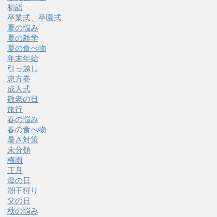
初詣
卒業式、卒園式
夏の悩み
夏の雑学
夏の食べ物
年末年始
引っ越し
恵方巻
成人式
敬老の日
旅行
春の悩み
春の食べ物
暑さ対策
未分類
梅雨
正月
母の日
潮干狩り
父の日
秋の悩み