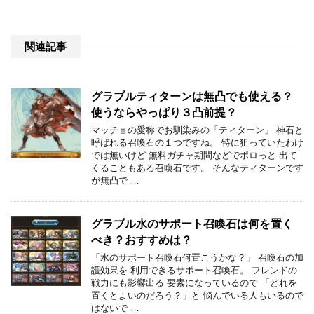
関連記事
グラブルティターンは無凸でも使える？
使うならやっぱり３凸前提？
マッチョの愛称でお馴染みの「ティターン」 神石と
呼ばれる召喚石の１つですね。 特に狙っていたわけ
では無いけど 無料ガチャ期間などでポロっと 出て
くることもある召喚石です。 そんなティターンです
が無凸で …
グラブル水のサポート召喚石は何を置く
べき？おすすめは？
「水のサポート召喚石何置こうかな？」 召喚石の加
護効果を 利用できるサポート召喚石。 フレンドの
戦力にも影響出る 要素になっているので 「どれを
置くとよいのだろう？」と 悩んでいる人もいるので
はないで …