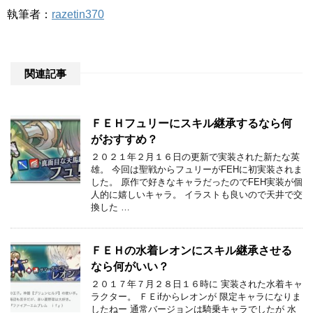
執筆者：
razetin370
関連記事
ＦＥＨフュリーにスキル継承するなら何
がおすすめ？
２０２１年２月１６日の更新で実装された新たな英
雄。 今回は聖戦からフュリーがFEHに初実装されま
した。 原作で好きなキャラだったのでFEH実装が個
人的に嬉しいキャラ。 イラストも良いので天井で交
換した …
ＦＥＨの水着レオンにスキル継承させる
なら何がいい？
２０１７年７月２８日１６時に 実装された水着キャ
ラクター。 ＦＥifからレオンが 限定キャラになりま
したねー 通常バージョンは騎乗キャラでしたが 水