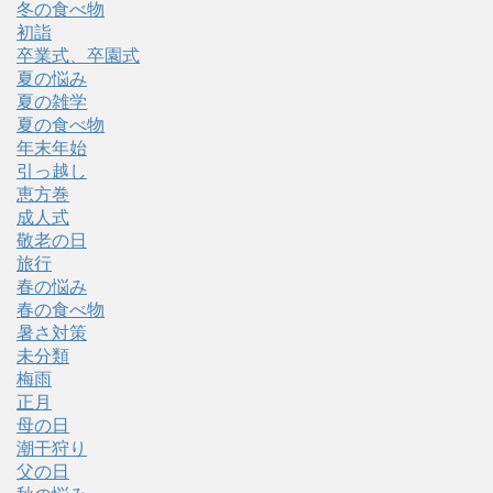
冬の食べ物
初詣
卒業式、卒園式
夏の悩み
夏の雑学
夏の食べ物
年末年始
引っ越し
恵方巻
成人式
敬老の日
旅行
春の悩み
春の食べ物
暑さ対策
未分類
梅雨
正月
母の日
潮干狩り
父の日