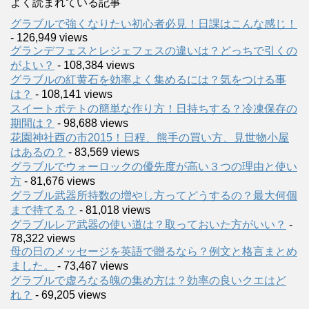
よく読まれている記事
グラブルで強くなりたい初心者必見！日課はこんな感じ！
- 126,949 views
グランデフェスとレジェフェスの違いは？どっちで引くの
がよい？
- 108,384 views
グラブルの紅黄石を効率よく集めるには？気をつける事
は？
- 108,141 views
スイートポテトの簡単な作り方！日持ちする？冷凍保存の
期間は？
- 98,688 views
花園神社酉の市2015！日程、熊手の買い方、見世物小屋
はあるの？
- 83,569 views
グラブルでウォーロックの優先度が高い３つの理由と使い
方
- 81,676 views
グラブル武器所持数の増やし方ってどうするの？最大何個
まで持てる？
- 81,018 views
グラブルレア武器の使い道は？取っておいた方がいい？
-
78,322 views
母の日のメッセージを英語で贈るなら？例文と格言まとめ
ました。
- 73,467 views
グラブルで虚ろなる魄の集め方は？効率の良いクエはど
れ？
- 69,205 views