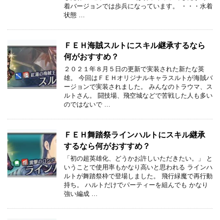
着バージョンでは歩兵になっています。 ・・・水着
状態 …
ＦＥＨ海賊スルトにスキル継承するなら
何がおすすめ？
２０２１年８月５日の更新で実装された新たな英
雄。 今回はＦＥＨオリジナルキャラスルトが海賊バ
ージョンで実装されました。 みんなのトラウマ、ス
ルトさん。 闘技場、飛空城などで苦戦した人も多い
のではないで …
ＦＥＨ舞踏祭ラインハルトにスキル継承
するなら何がおすすめ？
「初の超英雄化、どうかお許しいただきたい。」 と
いうことで使用率もかなり高いと思われる ラインハ
ルトが舞踏祭枠で登場しました。 飛行緑魔で再行動
持ち。 ハルトだけでパーティーを組んでも かなり
強い編成 …