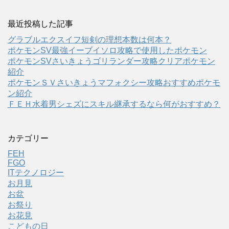
最近投稿した記事
グラブルエクスイフ短剣の理想本数は何本？
ポケモンSV最強イーブイソロ攻略で使用したポケモン
ポケモンSVさいきょうゴリランダー攻略クリアポケモン
紹介
ポケモンＳＶさいきょうマフォクシー攻略おすすめポケモ
ン紹介
ＦＥＨ水着男シェズにスキル継承するなら何がおすすめ？
カテゴリー
FEH
FGO
ITテクノロジー
お月見
お盆
お祭り
お花見
こどもの日