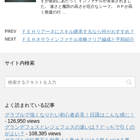
すが復刻にあたって インファナルが実装されまし
た。 速さと魔防の高さが厄介なシーフ。 ＨＰが高
く救援の行 …
PREV
ＦＥＨリアーネにスキル継承するなら何がおすすめ？
NEXT
ＦＥＨネサラインファナル攻略クリア編成と手順紹介
サイト内検索
よく読まれている記事
グラブルで強くなりたい初心者必見！日課はこんな感じ！
- 126,950 views
グランデフェスとレジェフェスの違いは？どっちで引くの
がよい？
- 108,385 views