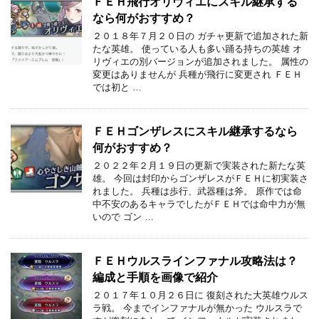
ＦＥＨ飛行オリヴィエにスキル継承する
なら何がおすすめ？
２０１８年７月２０日の ガチャ更新で追加された新
たな英雄。 使っている人も多い踊る持ちの英雄 オ
リヴィエの別バージョンが追加されました。 属性の
変更はありませんが 兵種が飛行に変更され ＦＥＨ
では初と …
ＦＥＨゴンザレスにスキル継承するなら
何がおすすめ？
２０２２年２月１９日の更新で実装された新たな英
雄。 今回は封印からゴンザレスがＦＥＨに初実装さ
れました。 兵種は歩行、武器種は斧。 原作では命
中不安のあるキャラでしたがＦＥＨでは命中力が無
いので ゴン …
ＦＥＨウルスラインファナル攻略法は？
編成と手順を画像で紹介
２０１７年１０月２６日に 復刻された大英雄ウルス
ラ戦。 今までインファナルが無かった ウルスラで