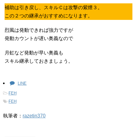
補助は引き戻し、スキルＣは攻撃の紫煙３。
この２つの継承がおすすめになります。
烈風は発動できれば強力ですが
発動カウントが遅い奥義なので
月虹など発動が早い奥義も
スキル継承しておきましょう。
LINE
-
FEH
-
FEH
執筆者：
razetin370