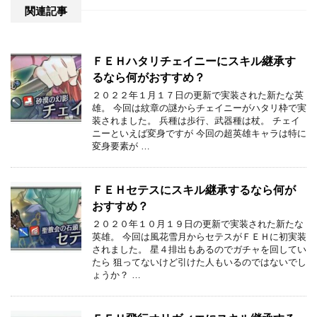
関連記事
ＦＥＨハタリチェイニーにスキル継承す
るなら何がおすすめ？
２０２２年１月１７日の更新で実装された新たな英
雄。 今回は紋章の謎からチェイニーがハタリ枠で実
装されました。 兵種は歩行、武器種は杖。 チェイ
ニーといえば変身ですが 今回の超英雄キャラは特に
変身要素が …
ＦＥＨセテスにスキル継承するなら何が
おすすめ？
２０２０年１０月１９日の更新で実装された新たな
英雄。 今回は風花雪月からセテスがＦＥＨに初実装
されました。 星４排出もあるのでガチャを回してい
たら 狙ってないけど引けた人もいるのではないでし
ょうか？ …