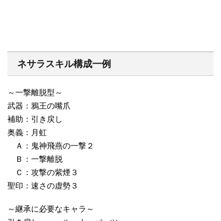
ネサラスキル構成一例
～一撃離脱型～
武器：鴉王の嘴爪
補助：引き戻し
奥義：月虹
Ａ：鬼神飛燕の一撃２
Ｂ：一撃離脱
Ｃ：攻撃の紫煙３
聖印：速さの虚勢３
～継承に必要なキャラ～