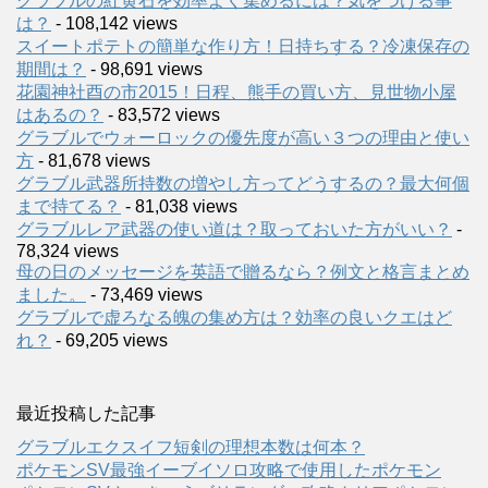
グラブルの紅黄石を効率よく集めるには？気をつける事
は？
- 108,142 views
スイートポテトの簡単な作り方！日持ちする？冷凍保存の
期間は？
- 98,691 views
花園神社酉の市2015！日程、熊手の買い方、見世物小屋
はあるの？
- 83,572 views
グラブルでウォーロックの優先度が高い３つの理由と使い
方
- 81,678 views
グラブル武器所持数の増やし方ってどうするの？最大何個
まで持てる？
- 81,038 views
グラブルレア武器の使い道は？取っておいた方がいい？
-
78,324 views
母の日のメッセージを英語で贈るなら？例文と格言まとめ
ました。
- 73,469 views
グラブルで虚ろなる魄の集め方は？効率の良いクエはど
れ？
- 69,205 views
最近投稿した記事
グラブルエクスイフ短剣の理想本数は何本？
ポケモンSV最強イーブイソロ攻略で使用したポケモン