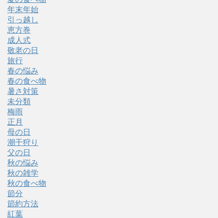
年末年始
引っ越し
恵方巻
成人式
敬老の日
旅行
春の悩み
春の食べ物
暑さ対策
未分類
梅雨
正月
母の日
潮干狩り
父の日
秋の悩み
秋の雑学
秋の食べ物
節分
節約方法
紅葉