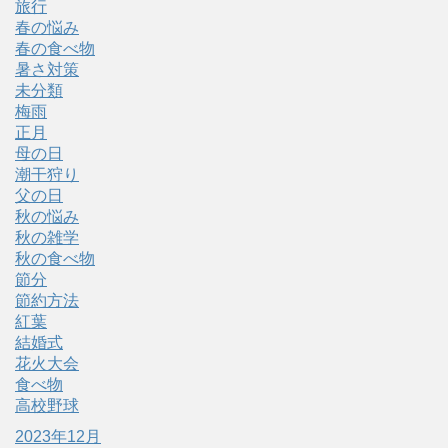
旅行
春の悩み
春の食べ物
暑さ対策
未分類
梅雨
正月
母の日
潮干狩り
父の日
秋の悩み
秋の雑学
秋の食べ物
節分
節約方法
紅葉
結婚式
花火大会
食べ物
高校野球
2023年12月