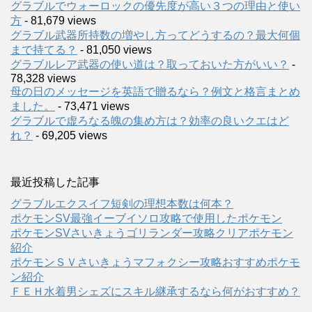
グラブルでウォーロックの優先度が高い３つの理由と使い
方
- 81,679 views
グラブル武器所持数の増やし方ってどうするの？最大何個
まで持てる？
- 81,050 views
グラブルレア武器の使い道は？取っておいた方がいい？
-
78,328 views
母の日のメッセージを英語で贈るなら？例文と格言まとめ
ました。
- 73,471 views
グラブルで虚ろなる魄の集め方は？効率の良いクエはど
れ？
- 69,205 views
最近投稿した記事
グラブルエクスイフ短剣の理想本数は何本？
ポケモンSV最強イーブイソロ攻略で使用したポケモン
ポケモンSVさいきょうゴリランダー攻略クリアポケモン
紹介
ポケモンＳＶさいきょうマフォクシー攻略おすすめポケモ
ン紹介
ＦＥＨ水着男シェズにスキル継承するなら何がおすすめ？