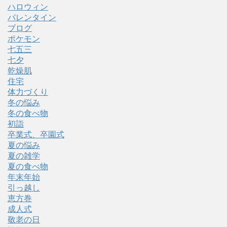
ハロウィン
バレンタイン
ブログ
ポケモン
七五三
七夕
乾燥肌
住宅
体力づくり
冬の悩み
冬の食べ物
初詣
卒業式、卒園式
夏の悩み
夏の雑学
夏の食べ物
年末年始
引っ越し
恵方巻
成人式
敬老の日