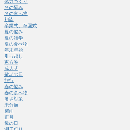
体力づくり
冬の悩み
冬の食べ物
初詣
卒業式、卒園式
夏の悩み
夏の雑学
夏の食べ物
年末年始
引っ越し
恵方巻
成人式
敬老の日
旅行
春の悩み
春の食べ物
暑さ対策
未分類
梅雨
正月
母の日
潮干狩り