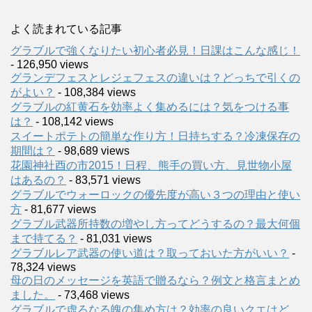
よく読まれている記事
グラブルで強くなりたい初心者必見！日課はこんな感じ！
- 126,950 views
グランデフェスとレジェフェスの違いは？どっちで引くの
がよい？
- 108,384 views
グラブルの紅黄石を効率よく集めるには？気をつける事
は？
- 108,142 views
スイートポテトの簡単な作り方！日持ちする？冷凍保存の
期間は？
- 98,689 views
花園神社酉の市2015！日程、熊手の買い方、見世物小屋
はあるの？
- 83,571 views
グラブルでウォーロックの優先度が高い３つの理由と使い
方
- 81,677 views
グラブル武器所持数の増やし方ってどうするの？最大何個
まで持てる？
- 81,031 views
グラブルレア武器の使い道は？取っておいた方がいい？
-
78,324 views
母の日のメッセージを英語で贈るなら？例文と格言まとめ
ました。
- 73,468 views
グラブルで虚ろなる魄の集め方は？効率の良いクエはど