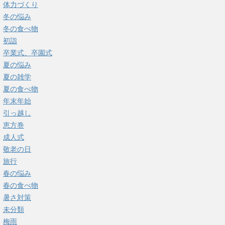
体力づくり
冬の悩み
冬の食べ物
初詣
卒業式、卒園式
夏の悩み
夏の雑学
夏の食べ物
年末年始
引っ越し
恵方巻
成人式
敬老の日
旅行
春の悩み
春の食べ物
暑さ対策
未分類
梅雨