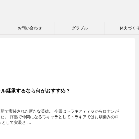
お問い合わせ
グラブル
体力づく
キル継承するなら何がおすすめ？
新で実装された新たな英雄。 今回はトラキア７７６からロナンが
た。 序盤で仲間になる弓キャラとしてトラキアではお馴染みのロ
ラとして実装さ …