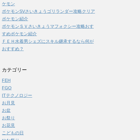
ケモン
ポケモンSVさいきょうゴリランダー攻略クリア
ポケモン紹介
ポケモンＳＶさいきょうマフォクシー攻略おす
すめポケモン紹介
ＦＥＨ水着男シェズにスキル継承するなら何が
おすすめ？
カテゴリー
FEH
FGO
ITテクノロジー
お月見
お盆
お祭り
お花見
こどもの日