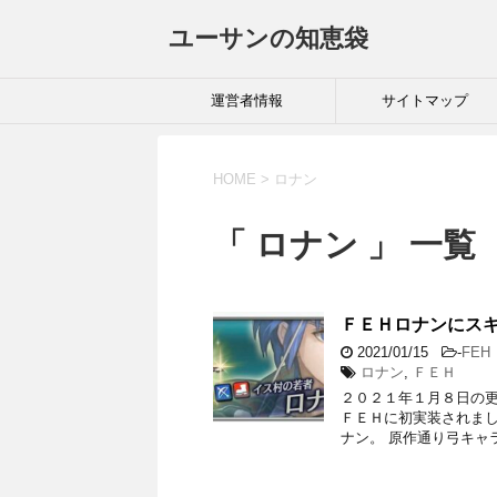
ユーサンの知恵袋
運営者情報
サイトマップ
HOME
>
ロナン
「 ロナン 」 一覧
ＦＥＨロナンにス
2021/01/15
-
FEH
ロナン
,
ＦＥＨ
２０２１年１月８日の更
ＦＥＨに初実装されまし
ナン。 原作通り弓キャ