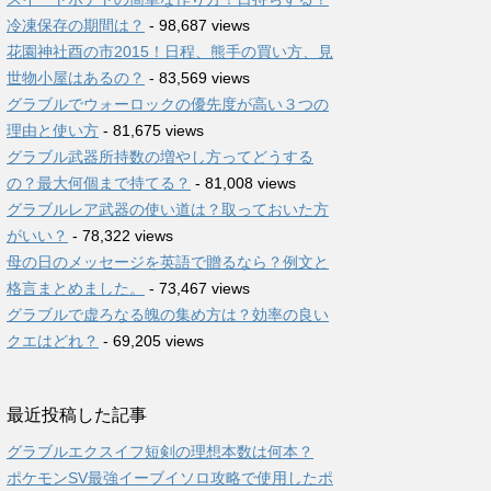
冷凍保存の期間は？
- 98,687 views
花園神社酉の市2015！日程、熊手の買い方、見
世物小屋はあるの？
- 83,569 views
グラブルでウォーロックの優先度が高い３つの
理由と使い方
- 81,675 views
グラブル武器所持数の増やし方ってどうする
の？最大何個まで持てる？
- 81,008 views
グラブルレア武器の使い道は？取っておいた方
がいい？
- 78,322 views
母の日のメッセージを英語で贈るなら？例文と
格言まとめました。
- 73,467 views
グラブルで虚ろなる魄の集め方は？効率の良い
クエはどれ？
- 69,205 views
最近投稿した記事
グラブルエクスイフ短剣の理想本数は何本？
ポケモンSV最強イーブイソロ攻略で使用したポ