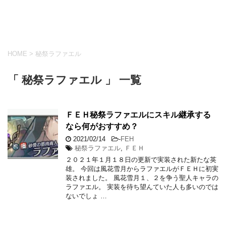
HOME
>
秘祭ラファエル
「 秘祭ラファエル 」 一覧
ＦＥＨ秘祭ラファエルにスキル継承する
なら何がおすすめ？
2021/02/14
-
FEH
秘祭ラファエル
,
ＦＥＨ
２０２１年１月１８日の更新で実装された新たな英
雄。 今回は風花雪月からラファエルがＦＥＨに初実
装されました。 風花雪月１、２を争う聖人キャラの
ラファエル。 実装を待ち望んていた人も多いのでは
ないでしょ …