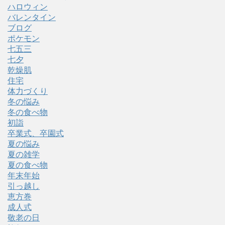
ハロウィン
バレンタイン
ブログ
ポケモン
七五三
七夕
乾燥肌
住宅
体力づくり
冬の悩み
冬の食べ物
初詣
卒業式、卒園式
夏の悩み
夏の雑学
夏の食べ物
年末年始
引っ越し
恵方巻
成人式
敬老の日