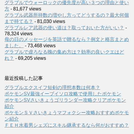
グラブルでウォーロックの優先度が高い３つの理由と使い
方
- 81,677 views
グラブル武器所持数の増やし方ってどうするの？最大何個
まで持てる？
- 81,030 views
グラブルレア武器の使い道は？取っておいた方がいい？
-
78,324 views
母の日のメッセージを英語で贈るなら？例文と格言まとめ
ました。
- 73,468 views
グラブルで虚ろなる魄の集め方は？効率の良いクエはど
れ？
- 69,205 views
最近投稿した記事
グラブルエクスイフ短剣の理想本数は何本？
ポケモンSV最強イーブイソロ攻略で使用したポケモン
ポケモンSVさいきょうゴリランダー攻略クリアポケモン
紹介
ポケモンＳＶさいきょうマフォクシー攻略おすすめポケモ
ン紹介
ＦＥＨ水着男シェズにスキル継承するなら何がおすすめ？