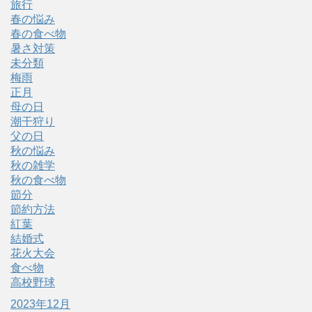
旅行
春の悩み
春の食べ物
暑さ対策
未分類
梅雨
正月
母の日
潮干狩り
父の日
秋の悩み
秋の雑学
秋の食べ物
節分
節約方法
紅葉
結婚式
花火大会
食べ物
高校野球
2023年12月