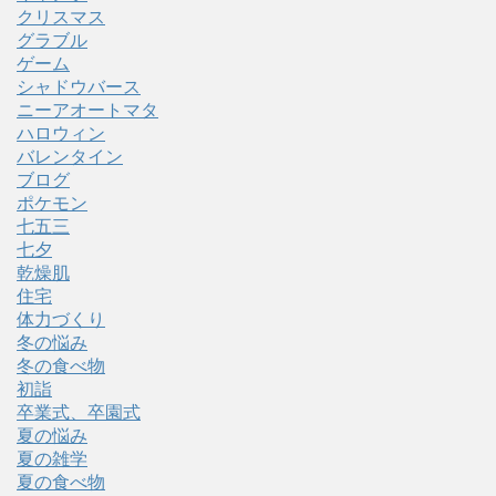
クリスマス
グラブル
ゲーム
シャドウバース
ニーアオートマタ
ハロウィン
バレンタイン
ブログ
ポケモン
七五三
七夕
乾燥肌
住宅
体力づくり
冬の悩み
冬の食べ物
初詣
卒業式、卒園式
夏の悩み
夏の雑学
夏の食べ物