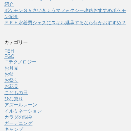
紹介
ポケモンＳＶさいきょうマフォクシー攻略おすすめポケモ
ン紹介
ＦＥＨ水着男シェズにスキル継承するなら何がおすすめ？
カテゴリー
FEH
FGO
ITテクノロジー
お月見
お盆
お祭り
お花見
こどもの日
ひな祭り
アズールレーン
イルミネーション
カラダの悩み
ガーデニング
キャンプ