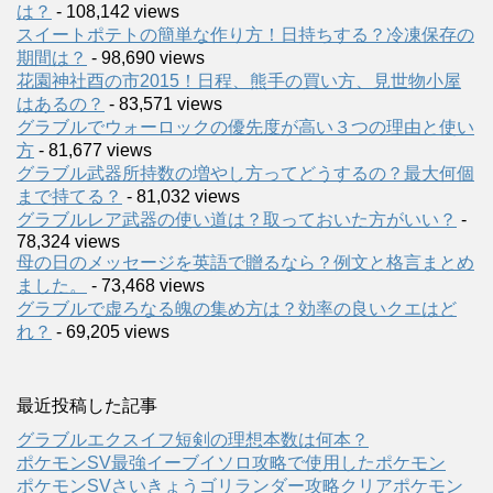
は？
- 108,142 views
スイートポテトの簡単な作り方！日持ちする？冷凍保存の
期間は？
- 98,690 views
花園神社酉の市2015！日程、熊手の買い方、見世物小屋
はあるの？
- 83,571 views
グラブルでウォーロックの優先度が高い３つの理由と使い
方
- 81,677 views
グラブル武器所持数の増やし方ってどうするの？最大何個
まで持てる？
- 81,032 views
グラブルレア武器の使い道は？取っておいた方がいい？
-
78,324 views
母の日のメッセージを英語で贈るなら？例文と格言まとめ
ました。
- 73,468 views
グラブルで虚ろなる魄の集め方は？効率の良いクエはど
れ？
- 69,205 views
最近投稿した記事
グラブルエクスイフ短剣の理想本数は何本？
ポケモンSV最強イーブイソロ攻略で使用したポケモン
ポケモンSVさいきょうゴリランダー攻略クリアポケモン