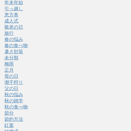
年末年始
引っ越し
恵方巻
成人式
敬老の日
旅行
春の悩み
春の食べ物
暑さ対策
未分類
梅雨
正月
母の日
潮干狩り
父の日
秋の悩み
秋の雑学
秋の食べ物
節分
節約方法
紅葉