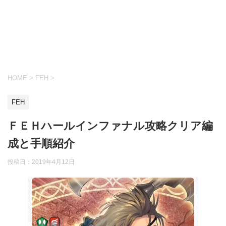
HOME
>
FEH
>
FEH
ＦＥＨハールインファナル攻略クリア編
成と手順紹介
投稿日：
2019年4月12日