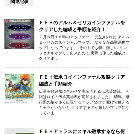
関連記事
ＦＥＨのアルム＆セリカインファナルを
クリアした編成と手順を紹介！
７月６日１６時のアップデートで追加された アルム
＆セリカのスペシャルマップ。 なかなか高難易度マ
ップになっています。 その中でも特に難しい イン
ファナルがクリア出来たので 実際に使った編成と
クリアま …
ＦＥＨ伝承ロイインファナル攻略クリア
編成と手順紹介
伝承英雄追加に合わせて実装される伝承英雄戦。 今
回はロイの伝承英雄戦が追加されました。 騎馬、飛
行系の敵が多く出現するマップなので 受けで使える
キャラがいないと クリアするのが厳しいマップにな
っていま …
ＦＥＨアトラスにスキル継承するなら何