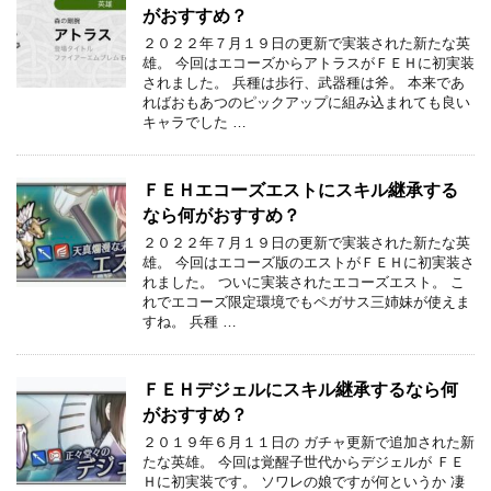
がおすすめ？
２０２２年７月１９日の更新で実装された新たな英
雄。 今回はエコーズからアトラスがＦＥＨに初実装
されました。 兵種は歩行、武器種は斧。 本来であ
ればおもあつのピックアップに組み込まれても良い
キャラでした …
ＦＥＨエコーズエストにスキル継承する
なら何がおすすめ？
２０２２年７月１９日の更新で実装された新たな英
雄。 今回はエコーズ版のエストがＦＥＨに初実装さ
れました。 ついに実装されたエコーズエスト。 こ
れでエコーズ限定環境でもペガサス三姉妹が使えま
すね。 兵種 …
ＦＥＨデジェルにスキル継承するなら何
がおすすめ？
２０１９年６月１１日の ガチャ更新で追加された新
たな英雄。 今回は覚醒子世代からデジェルが ＦＥ
Ｈに初実装です。 ソワレの娘ですが何というか 凄