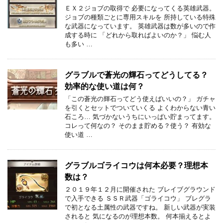
ＥＸ２ジョブの取得で 必要になってくる英雄武器。
ジョブの種類ごとに専用スキルを 所持している特殊
な武器になっています。 英雄武器は数が多いので作
成する時に 「どれから取ればよいのか？」 悩む人
も多い …
グラブルで蒼光の輝石ってどうしてる？
効率的な使い道は何？
「この蒼光の輝石ってどう使えばいいの？」 ガチャ
を引くとセットでついていくる よくわからない青い
石ころ… 気づかないうちにいっぱい貯まってます。
コレって何なの？ そのまま貯める？使う？ 有効な
使い道 …
グラブルゴライコウは何本必要？理想本
数は？
２０１９年１２月に開催された ブレイブグラウンド
で入手できる ＳＳＲ武器「ゴライコウ」 ブレグラ
で初となる土属性の武器ですね。 新しい武器が実装
されると 気になるのが理想本数。 何本揃えるとよ