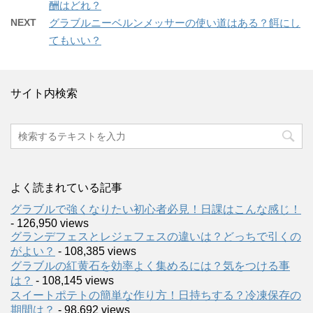
酬はどれ？
NEXT
グラブルニーベルンメッサーの使い道はある？餌にし
てもいい？
サイト内検索
よく読まれている記事
グラブルで強くなりたい初心者必見！日課はこんな感じ！
- 126,950 views
グランデフェスとレジェフェスの違いは？どっちで引くの
がよい？
- 108,385 views
グラブルの紅黄石を効率よく集めるには？気をつける事
は？
- 108,145 views
スイートポテトの簡単な作り方！日持ちする？冷凍保存の
期間は？
- 98,692 views