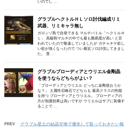
いのでし …
グラブルヘクトルＨＬソロ討伐編成リミ
武器、リミキャラ無し
ガロンゾ島で自発できる マルチバトル「ヘクトルＨ
Ｌ」 高級鞄マルチの中でも最も難易度が高い と言
われていたので敬遠していましたが ガチャチケ欲し
い欲が強くなったので つい最近ソロ討伐してきまし
た。 普 …
グラブルブローディアとウリエル金剛晶
を使うならどちらがよい？
「ブローディアとウリエル どっちに金剛使おうか
な？」 土属性召喚石でどちらも 最高クラスの性能
を持つ ブローディアとウリエル。 ブローディアの
方が加護効果は高いですが ウリエルはサブに装備す
ることで …
PREV
グラブル星土の結晶交換で優先して取っておきたい報