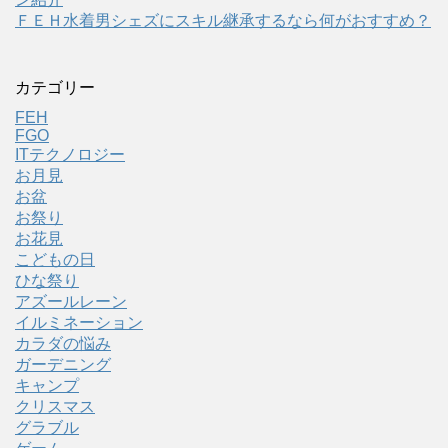
ＦＥＨ水着男シェズにスキル継承するなら何がおすすめ？
カテゴリー
FEH
FGO
ITテクノロジー
お月見
お盆
お祭り
お花見
こどもの日
ひな祭り
アズールレーン
イルミネーション
カラダの悩み
ガーデニング
キャンプ
クリスマス
グラブル