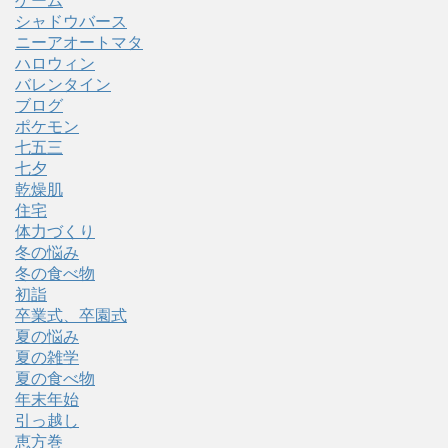
ゲーム
シャドウバース
ニーアオートマタ
ハロウィン
バレンタイン
ブログ
ポケモン
七五三
七夕
乾燥肌
住宅
体力づくり
冬の悩み
冬の食べ物
初詣
卒業式、卒園式
夏の悩み
夏の雑学
夏の食べ物
年末年始
引っ越し
恵方巻