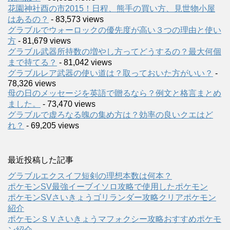
花園神社酉の市2015！日程、熊手の買い方、見世物小屋
はあるの？
- 83,573 views
グラブルでウォーロックの優先度が高い３つの理由と使い
方
- 81,679 views
グラブル武器所持数の増やし方ってどうするの？最大何個
まで持てる？
- 81,042 views
グラブルレア武器の使い道は？取っておいた方がいい？
-
78,326 views
母の日のメッセージを英語で贈るなら？例文と格言まとめ
ました。
- 73,470 views
グラブルで虚ろなる魄の集め方は？効率の良いクエはど
れ？
- 69,205 views
最近投稿した記事
グラブルエクスイフ短剣の理想本数は何本？
ポケモンSV最強イーブイソロ攻略で使用したポケモン
ポケモンSVさいきょうゴリランダー攻略クリアポケモン
紹介
ポケモンＳＶさいきょうマフォクシー攻略おすすめポケモ
ン紹介