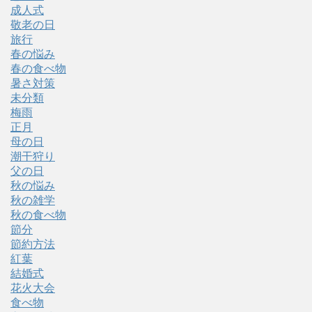
成人式
敬老の日
旅行
春の悩み
春の食べ物
暑さ対策
未分類
梅雨
正月
母の日
潮干狩り
父の日
秋の悩み
秋の雑学
秋の食べ物
節分
節約方法
紅葉
結婚式
花火大会
食べ物