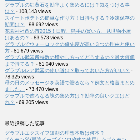
グラブルの紅黄石を効率よく集めるには？気をつける事
は？
- 108,143 views
スイートポテトの簡単な作り方！日持ちする？冷凍保存の
期間は？
- 98,692 views
花園神社酉の市2015！日程、熊手の買い方、見世物小屋
はあるの？
- 83,573 views
グラブルでウォーロックの優先度が高い３つの理由と使い
方
- 81,679 views
グラブル武器所持数の増やし方ってどうするの？最大何個
まで持てる？
- 81,040 views
グラブルレア武器の使い道は？取っておいた方がいい？
-
78,325 views
母の日のメッセージを英語で贈るなら？例文と格言まとめ
ました。
- 73,470 views
グラブルで虚ろなる魄の集め方は？効率の良いクエはど
れ？
- 69,205 views
最近投稿した記事
グラブルエクスイフ短剣の理想本数は何本？
ポケモンSV最強イーブイソロ攻略で使用したポケモン