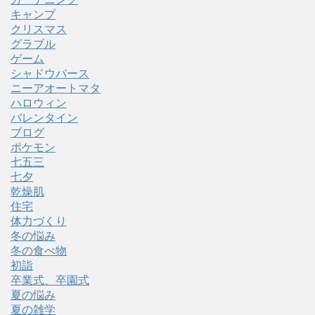
キャンプ
クリスマス
グラブル
ゲーム
シャドウバース
ニーアオートマタ
ハロウィン
バレンタイン
ブログ
ポケモン
七五三
七夕
乾燥肌
住宅
体力づくり
冬の悩み
冬の食べ物
初詣
卒業式、卒園式
夏の悩み
夏の雑学