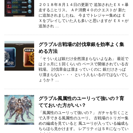
２０１８年８月１４日の更新で 追加されたＥＸ＋暴
走するニヒリス。 ＡＰ消費４０のクエストが 新た
に追加されましたね。 今までトレジャー集めは Ｅ
Ｘをプレイしていた人も多いと思いますが ＥＸ＋が
追加され …
グラブル古戦場の討伐章銀を効率よく集
める方法
「そういえば銀だけ全然溜まらないよなあ」 最近で
は２ヵ月に１回くらいの ペースで開催されている古
戦場。 討伐章金は溜まっていくのに 銀だけさっぱ
り溜まらない・・・ という人もいるのではないでし
ょうか？ …
グラブル風属性のユーリって強いの？育
てておいた方がいい？
「風属性のユーリって強いの？」 ガチャを引くこと
で入手できる風属性のユーリ。 古戦場のトリガー集
めの編成を見ていると 風ユーリが入っている編成も
ちらほら見かけます。 レアリティはＳＲになってい