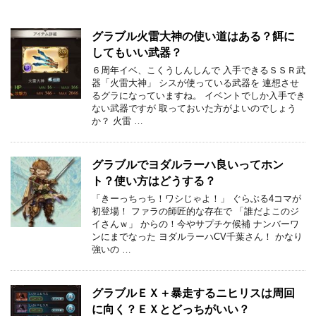
グラブル火雷大神の使い道はある？餌に
してもいい武器？
６周年イベ、こくうしんしんで 入手できるＳＳＲ武
器「火雷大神」 シスが使っている武器を 連想させ
るグラになっていますね。 イベントでしか入手でき
ない武器ですが 取っておいた方がよいのでしょう
か？ 火雷 …
グラブルでヨダルラーハ良いってホン
ト？使い方はどうする？
「きーっちっち！ワシじゃよ！」 ぐらぶる4コマが
初登場！ ファラの師匠的な存在で 「誰だよこのジ
イさんｗ」 からの！今やサプチケ候補 ナンバーワ
ンにまでなった ヨダルラーハCV千葉さん！ かなり
強いの …
グラブルＥＸ＋暴走するニヒリスは周回
に向く？ＥＸとどっちがいい？