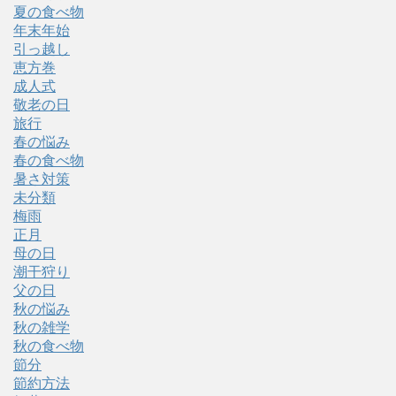
夏の食べ物
年末年始
引っ越し
恵方巻
成人式
敬老の日
旅行
春の悩み
春の食べ物
暑さ対策
未分類
梅雨
正月
母の日
潮干狩り
父の日
秋の悩み
秋の雑学
秋の食べ物
節分
節約方法