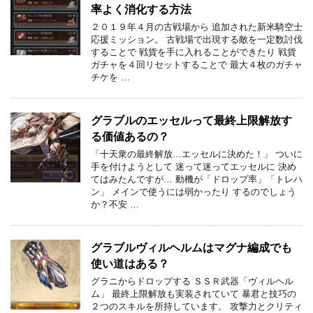
率よく消化する方法
２０１９年４月の古戦場から 追加された新米騎空士
応援ミッション。 古戦場で出現する敵を一定数討伐
することで 戦貨を手に入れることができたり 戦貨
ガチャを４回リセットすることで 最大４枚のガチャ
チケを …
グラブルのエッセルって最終上限解放す
る価値あるの？
「十天衆の最終解放…エッセルに決めた！」 ついに
手を付けようとして 迷って迷ってエッセルに 決め
てはみたんですが… 動機が「ドロップ率」「トレハ
ン」 メインで使うには弱かったり するのでしょう
か？不安 …
グラブルヴィルヘルムはマグナ編成でも
使い道はある？
グラニからドロップする ＳＳＲ武器「ヴィルヘル
ム」 最終上限解放も実装されていて 暴君と技巧の
２つのスキルを所持しています。 攻撃力とクリティ