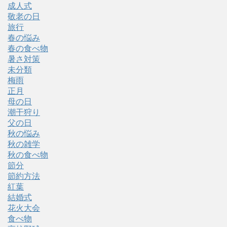
成人式
敬老の日
旅行
春の悩み
春の食べ物
暑さ対策
未分類
梅雨
正月
母の日
潮干狩り
父の日
秋の悩み
秋の雑学
秋の食べ物
節分
節約方法
紅葉
結婚式
花火大会
食べ物