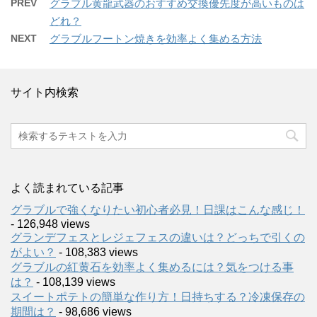
PREV
グラブル黄龍武器のおすすめ交換優先度が高いものは
どれ？
NEXT
グラブルフートン焼きを効率よく集める方法
サイト内検索
よく読まれている記事
グラブルで強くなりたい初心者必見！日課はこんな感じ！
- 126,948 views
グランデフェスとレジェフェスの違いは？どっちで引くの
がよい？
- 108,383 views
グラブルの紅黄石を効率よく集めるには？気をつける事
は？
- 108,139 views
スイートポテトの簡単な作り方！日持ちする？冷凍保存の
期間は？
- 98,686 views