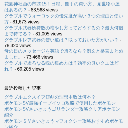
花園神社酉の市2015！日程、熊手の買い方、見世物小屋
はあるの？
- 83,568 views
グラブルでウォーロックの優先度が高い３つの理由と使い
方
- 81,673 views
グラブル武器所持数の増やし方ってどうするの？最大何個
まで持てる？
- 81,005 views
グラブルレア武器の使い道は？取っておいた方がいい？
-
78,320 views
母の日のメッセージを英語で贈るなら？例文と格言まとめ
ました。
- 73,466 views
グラブルで虚ろなる魄の集め方は？効率の良いクエはど
れ？
- 69,205 views
最近投稿した記事
グラブルエクスイフ短剣の理想本数は何本？
ポケモンSV最強イーブイソロ攻略で使用したポケモン
ポケモンSVさいきょうゴリランダー攻略クリアポケモン
紹介
ポケモンＳＶさいきょうマフォクシー攻略おすすめポケモ
ン紹介