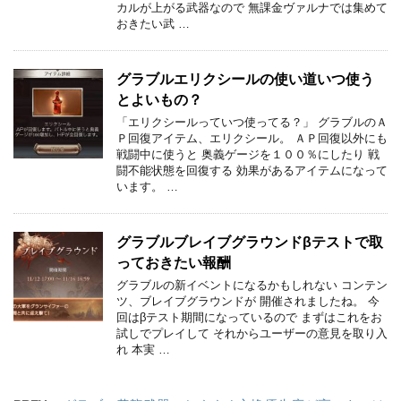
カルが上がる武器なので 無課金ヴァルナでは集めて
おきたい武 …
グラブルエリクシールの使い道いつ使う
とよいもの？
「エリクシールっていつ使ってる？」 グラブルのＡ
Ｐ回復アイテム、エリクシール。 ＡＰ回復以外にも
戦闘中に使うと 奥義ゲージを１００％にしたり 戦
闘不能状態を回復する 効果があるアイテムになって
います。 …
グラブルブレイブグラウンドβテストで取
っておきたい報酬
グラブルの新イベントになるかもしれない コンテン
ツ、ブレイブグラウンドが 開催されましたね。 今
回はβテスト期間になっているので まずはこれをお
試しでプレイして それからユーザーの意見を取り入
れ 本実 …