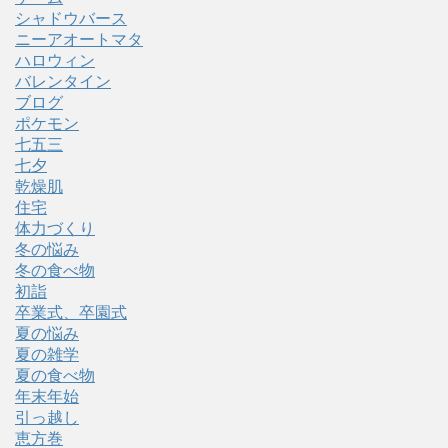
シャドウバース
ニーアオートマタ
ハロウィン
バレンタイン
ブログ
ポケモン
七五三
七夕
乾燥肌
住宅
体力づくり
冬の悩み
冬の食べ物
初詣
卒業式、卒園式
夏の悩み
夏の雑学
夏の食べ物
年末年始
引っ越し
恵方巻