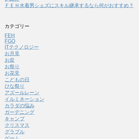
ＦＥＨ水着男シェズにスキル継承するなら何がおすすめ？
カテゴリー
FEH
FGO
ITテクノロジー
お月見
お盆
お祭り
お花見
こどもの日
ひな祭り
アズールレーン
イルミネーション
カラダの悩み
ガーデニング
キャンプ
クリスマス
グラブル
ゲーム