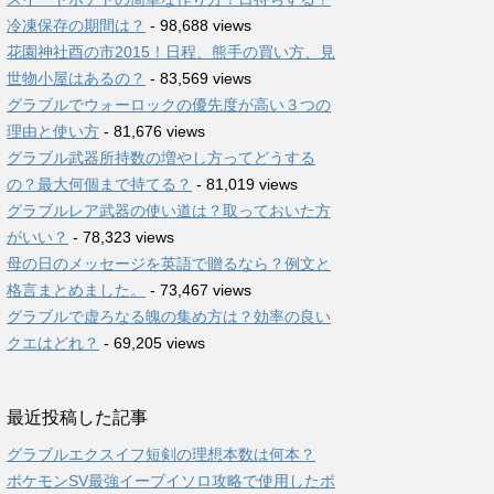
冷凍保存の期間は？
- 98,688 views
花園神社酉の市2015！日程、熊手の買い方、見
世物小屋はあるの？
- 83,569 views
グラブルでウォーロックの優先度が高い３つの
理由と使い方
- 81,676 views
グラブル武器所持数の増やし方ってどうする
の？最大何個まで持てる？
- 81,019 views
グラブルレア武器の使い道は？取っておいた方
がいい？
- 78,323 views
母の日のメッセージを英語で贈るなら？例文と
格言まとめました。
- 73,467 views
グラブルで虚ろなる魄の集め方は？効率の良い
クエはどれ？
- 69,205 views
最近投稿した記事
グラブルエクスイフ短剣の理想本数は何本？
ポケモンSV最強イーブイソロ攻略で使用したポ