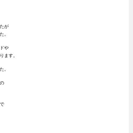
たが
た。
ドや
ります。
た。
の
で