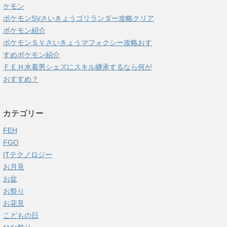
ケモン
ポケモンSVさいきょうゴリランダー攻略クリア
ポケモン紹介
ポケモンＳＶさいきょうマフォクシー攻略おす
すめポケモン紹介
ＦＥＨ水着男シェズにスキル継承するなら何が
おすすめ？
カテゴリー
FEH
FGO
ITテクノロジー
お月見
お盆
お祭り
お花見
こどもの日