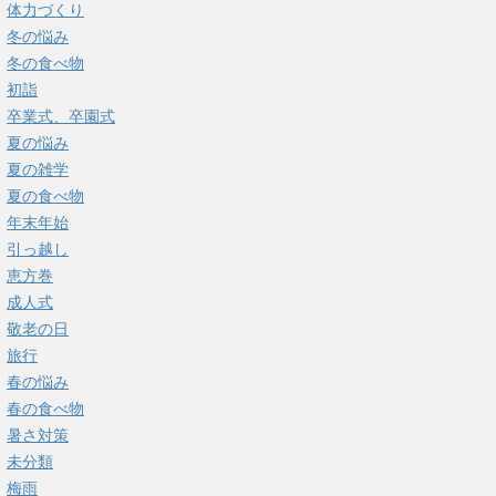
体力づくり
冬の悩み
冬の食べ物
初詣
卒業式、卒園式
夏の悩み
夏の雑学
夏の食べ物
年末年始
引っ越し
恵方巻
成人式
敬老の日
旅行
春の悩み
春の食べ物
暑さ対策
未分類
梅雨