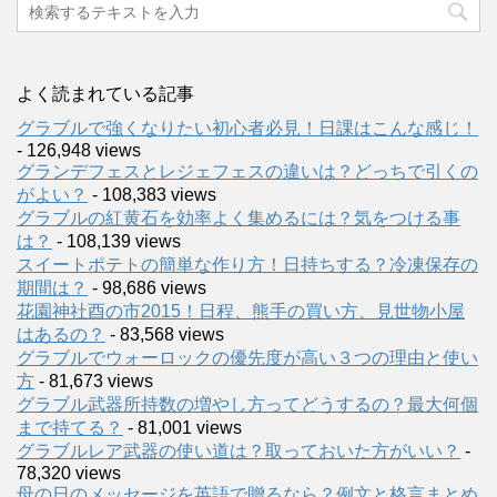
よく読まれている記事
グラブルで強くなりたい初心者必見！日課はこんな感じ！
- 126,948 views
グランデフェスとレジェフェスの違いは？どっちで引くの
がよい？
- 108,383 views
グラブルの紅黄石を効率よく集めるには？気をつける事
は？
- 108,139 views
スイートポテトの簡単な作り方！日持ちする？冷凍保存の
期間は？
- 98,686 views
花園神社酉の市2015！日程、熊手の買い方、見世物小屋
はあるの？
- 83,568 views
グラブルでウォーロックの優先度が高い３つの理由と使い
方
- 81,673 views
グラブル武器所持数の増やし方ってどうするの？最大何個
まで持てる？
- 81,001 views
グラブルレア武器の使い道は？取っておいた方がいい？
-
78,320 views
母の日のメッセージを英語で贈るなら？例文と格言まとめ