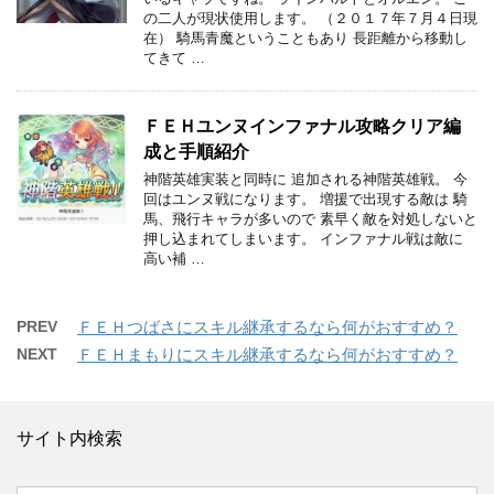
の二人が現状使用します。 （２０１７年７月４日現
在） 騎馬青魔ということもあり 長距離から移動し
てきて …
ＦＥＨユンヌインファナル攻略クリア編
成と手順紹介
神階英雄実装と同時に 追加される神階英雄戦。 今
回はユンヌ戦になります。 増援で出現する敵は 騎
馬、飛行キャラが多いので 素早く敵を対処しないと
押し込まれてしまいます。 インファナル戦は敵に
高い補 …
PREV
ＦＥＨつばさにスキル継承するなら何がおすすめ？
NEXT
ＦＥＨまもりにスキル継承するなら何がおすすめ？
サイト内検索