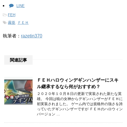
LINE
-
FEH
-
霧亜
,
ＦＥＨ
執筆者：
razetin370
関連記事
ＦＥＨハロウィンデギンハンザーにスキ
ル継承するなら何がおすすめ？
２０２０年１０月８日の更新で実装された新たな英
雄。 今回は暁の女神からデギンハンザーがＦＥＨに
初実装されました。 ゲーム内では規格外の強さを誇
っていたデギンハンザーですが ＦＥＨのハロウィン
バージョン …