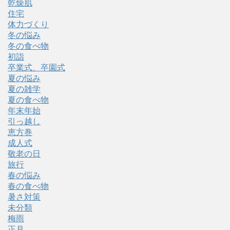
乾燥肌
住宅
体力づくり
冬の悩み
冬の食べ物
初詣
卒業式、卒園式
夏の悩み
夏の雑学
夏の食べ物
年末年始
引っ越し
恵方巻
成人式
敬老の日
旅行
春の悩み
春の食べ物
暑さ対策
未分類
梅雨
正月