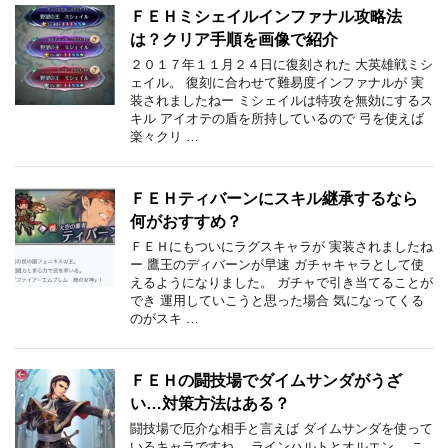
ＦＥＨミシェイルインファナル攻略法
は？クリア手順を画像で紹介
２０１７年１１月２４日に復刻された 大英雄戦ミシ
ェイル。 復刻に合わせて難易度インファナルが 実
装されましたねー ミシェイルは特攻を無効にするス
キル アイオテの盾を所持しているので 弓を使えば
楽々クリ …
ＦＥＨティバーンにスキル継承するなら
何がおすすめ？
ＦＥＨにもついにラグスキャラが 実装されましたね
ー 鷹王のディバーンが早速 ガチャキャラとして使
えるようになりました。 ガチャで引き当てることが
でき 運用していこうと思った場合 気になってくる
のがスキ …
ＦＥＨの闘技場でダイムサンダがうざ
い…対策方法はある？
闘技場で厄介な相手と言えば ダイムサンダを使って
いるキャラですね。 ラインハルトとオルエン。 こ