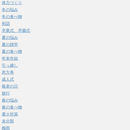
体力づくり
冬の悩み
冬の食べ物
初詣
卒業式、卒園式
夏の悩み
夏の雑学
夏の食べ物
年末年始
引っ越し
恵方巻
成人式
敬老の日
旅行
春の悩み
春の食べ物
暑さ対策
未分類
梅雨