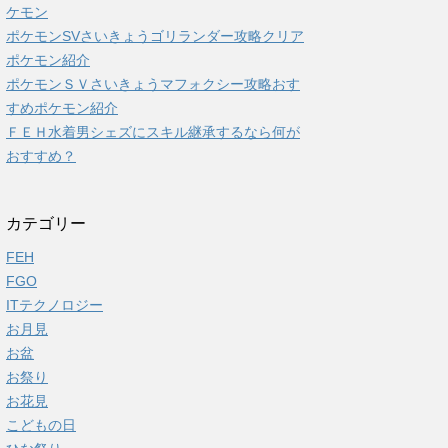
ケモン
ポケモンSVさいきょうゴリランダー攻略クリア
ポケモン紹介
ポケモンＳＶさいきょうマフォクシー攻略おす
すめポケモン紹介
ＦＥＨ水着男シェズにスキル継承するなら何が
おすすめ？
カテゴリー
FEH
FGO
ITテクノロジー
お月見
お盆
お祭り
お花見
こどもの日