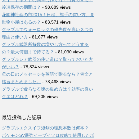
冷凍保存の期間は？
- 98,689 views
花園神社酉の市2015！日程、熊手の買い方、見
世物小屋はあるの？
- 83,571 views
グラブルでウォーロックの優先度が高い３つの
理由と使い方
- 81,677 views
グラブル武器所持数の増やし方ってどうする
の？最大何個まで持てる？
- 81,030 views
グラブルレア武器の使い道は？取っておいた方
がいい？
- 78,324 views
母の日のメッセージを英語で贈るなら？例文と
格言まとめました。
- 73,468 views
グラブルで虚ろなる魄の集め方は？効率の良い
クエはどれ？
- 69,205 views
最近投稿した記事
グラブルエクスイフ短剣の理想本数は何本？
ポケモンSV最強イーブイソロ攻略で使用したポ