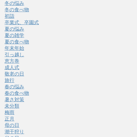
冬の悩み
冬の食べ物
初詣
卒業式、卒園式
夏の悩み
夏の雑学
夏の食べ物
年末年始
引っ越し
恵方巻
成人式
敬老の日
旅行
春の悩み
春の食べ物
暑さ対策
未分類
梅雨
正月
母の日
潮干狩り