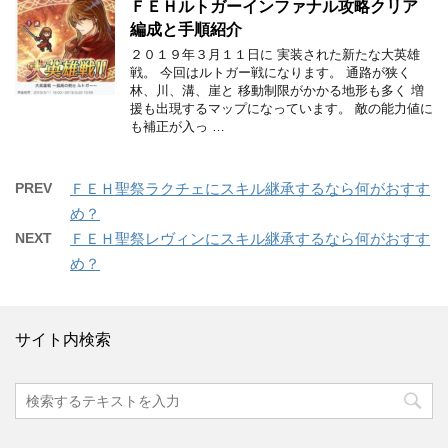
ＦＥＨルトガーインファナル攻略クリア
編成と手順紹介
２０１９年３月１１日に 実装された新たな大英雄
戦。 今回はルトガー戦になります。 通路が狭く
林、川、溝、崖と 移動制限がかかる地形も多く 増
援も出現するマップになっています。 敵の能力値に
も補正が入っ …
PREV
ＦＥＨ聖祭ラクチェにスキル継承するなら何がおすす
め？
NEXT
ＦＥＨ聖祭レヴィンにスキル継承するなら何がおすす
め？
サイト内検索