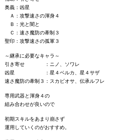
奥義：凶星
Ａ：攻撃速さの渾身４
Ｂ：光と闇と
Ｃ：速さ魔防の牽制３
聖印：攻撃速さの孤軍３
～継承に必要なキャラ～
引き寄せ ：ニノ、ソワレ
凶星 ：星４ベルカ、星４サザ
速さ魔防の牽制３：スカビオサ、伝承ルフレ
専用武器と渾身４の
組み合わせが良いので
初期スキルをあまり崩さず
運用していくのがおすすめ。