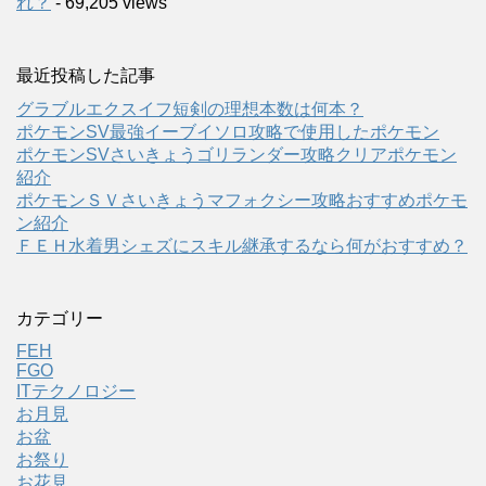
れ？
- 69,205 views
最近投稿した記事
グラブルエクスイフ短剣の理想本数は何本？
ポケモンSV最強イーブイソロ攻略で使用したポケモン
ポケモンSVさいきょうゴリランダー攻略クリアポケモン
紹介
ポケモンＳＶさいきょうマフォクシー攻略おすすめポケモ
ン紹介
ＦＥＨ水着男シェズにスキル継承するなら何がおすすめ？
カテゴリー
FEH
FGO
ITテクノロジー
お月見
お盆
お祭り
お花見