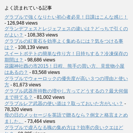
よく読まれている記事
グラブルで強くなりたい初心者必見！日課はこんな感じ！
- 126,948 views
グランデフェスとレジェフェスの違いは？どっちで引くの
がよい？
- 108,383 views
グラブルの紅黄石を効率よく集めるには？気をつける事
は？
- 108,139 views
スイートポテトの簡単な作り方！日持ちする？冷凍保存の
期間は？
- 98,686 views
花園神社酉の市2015！日程、熊手の買い方、見世物小屋
はあるの？
- 83,568 views
グラブルでウォーロックの優先度が高い３つの理由と使い
方
- 81,673 views
グラブル武器所持数の増やし方ってどうするの？最大何個
まで持てる？
- 81,002 views
グラブルレア武器の使い道は？取っておいた方がいい？
-
78,320 views
母の日のメッセージを英語で贈るなら？例文と格言まとめ
ました。
- 73,464 views
グラブルで虚ろなる魄の集め方は？効率の良いクエはど