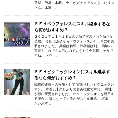
選挙、伝承、水着。 全てがガチャで６人もいたリン
さん。比翼 …
ＦＥＨベウフォレスにスキル継承するな
ら何がおすすめ？
２０２１年１１月１８日の更新で実装された新たな
英雄。 今回は蒼炎からベウフォレスがＦＥＨに初実
装されました。 兵種は騎馬、武器種は剣。 四駿の
実装もこれで３人目なのでようやく全員揃いそうで
すね。 ベウ …
ＦＥＨピクニックレオンにスキル継承す
るなら何がおすすめ？
戦禍の連戦＋の報酬として 実装されたピクニックレ
オン。 水着以来久しぶりの超英雄化ですね。 属性
が緑に変更されました。 ピクニックレオンを運用す
る場合に 気になってくるのがスキル継承。 継承し
たいおす …