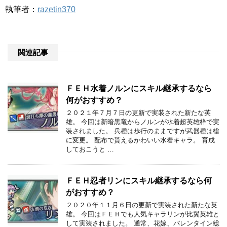
執筆者：
razetin370
関連記事
ＦＥＨ水着ノルンにスキル継承するなら
何がおすすめ？
２０２１年７月７日の更新で実装された新たな英
雄。 今回は新暗黒竜からノルンが水着超英雄枠で実
装されました。 兵種は歩行のままですが武器種は槍
に変更。 配布で貰えるかわいい水着キャラ。 育成
しておこうと …
ＦＥＨ忍者リンにスキル継承するなら何
がおすすめ？
２０２０年１１月６日の更新で実装された新たな英
雄。 今回はＦＥＨでも人気キャラリンが比翼英雄と
して実装されました。 通常、花嫁、バレンタイン総