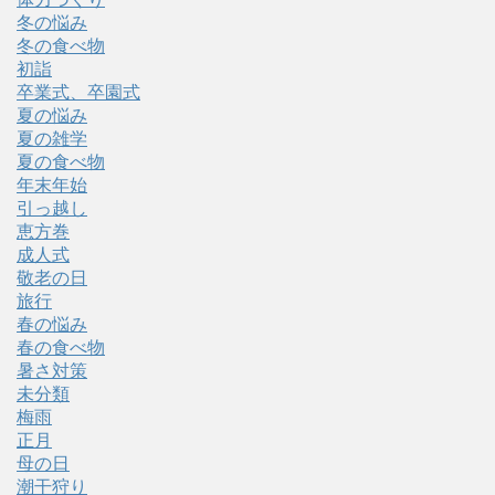
冬の悩み
冬の食べ物
初詣
卒業式、卒園式
夏の悩み
夏の雑学
夏の食べ物
年末年始
引っ越し
恵方巻
成人式
敬老の日
旅行
春の悩み
春の食べ物
暑さ対策
未分類
梅雨
正月
母の日
潮干狩り