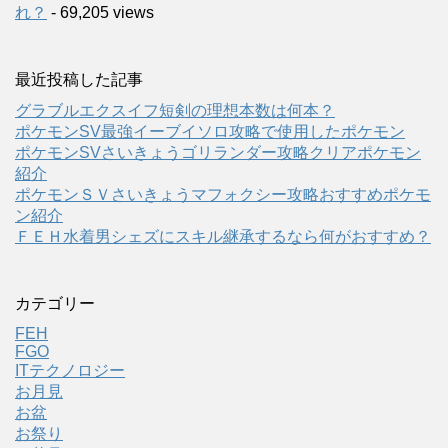
れ？
- 69,205 views
最近投稿した記事
グラブルエクスイフ短剣の理想本数は何本？
ポケモンSV最強イーブイソロ攻略で使用したポケモン
ポケモンSVさいきょうゴリランダー攻略クリアポケモン
紹介
ポケモンＳＶさいきょうマフォクシー攻略おすすめポケモ
ン紹介
ＦＥＨ水着男シェズにスキル継承するなら何がおすすめ？
カテゴリー
FEH
FGO
ITテクノロジー
お月見
お盆
お祭り