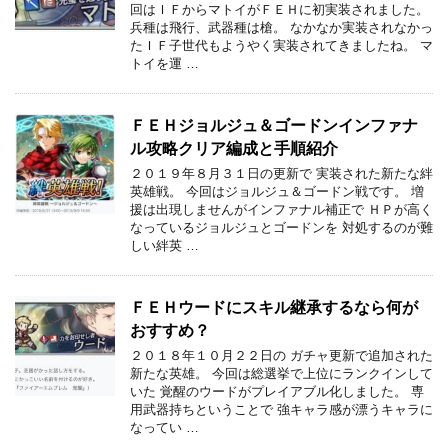
回はＩＦからマトイがＦＥＨに初実装されました。
兵種は飛行、武器種は槍。 なかなか実装されなかっ
たＩＦ子世代もようやく実装されてきましたね。 マ
トイを運 …
ＦＥＨジョルジュ＆ゴードンインファナ
ル攻略クリア編成と手順紹介
２０１９年８月３１日の更新で 実装された新たな絆
英雄戦。 今回はジョルジュ＆ゴードン戦です。 増
援は出現しませんがインファナル補正で ＨＰが高く
なっているジョルジュとゴードンを 対処するのが難
しい絆英 …
ＦＥＨウードにスキル継承するなら何が
おすすめ？
２０１８年１０月２２日の ガチャ更新で追加された
新たな英雄。 今回は総選挙で上位にランクインして
いた 覚醒のウードがプレイアブル化しました。 専
用武器持ちということで 強キャラ感が漂うキャラに
なってい …