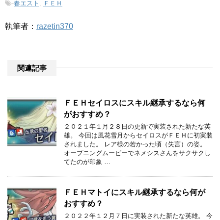
-
春エスト
,
ＦＥＨ
執筆者：
razetin370
関連記事
ＦＥＨセイロスにスキル継承するなら何
がおすすめ？
２０２１年１月２８日の更新で実装された新たな英
雄。 今回は風花雪月からセイロスがＦＥＨに初実装
されました。 レア様の若かった頃（失言）の姿。
オープニングムービーでネメシスさんをサクサクし
てたのが印象 …
ＦＥＨマトイにスキル継承するなら何が
おすすめ？
２０２２年１２月７日に実装された新たな英雄。 今