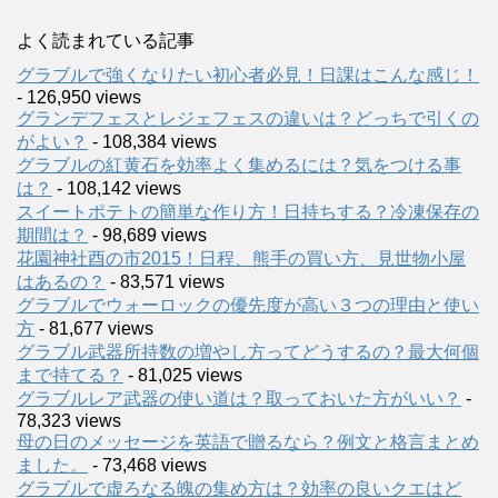
よく読まれている記事
グラブルで強くなりたい初心者必見！日課はこんな感じ！
- 126,950 views
グランデフェスとレジェフェスの違いは？どっちで引くの
がよい？
- 108,384 views
グラブルの紅黄石を効率よく集めるには？気をつける事
は？
- 108,142 views
スイートポテトの簡単な作り方！日持ちする？冷凍保存の
期間は？
- 98,689 views
花園神社酉の市2015！日程、熊手の買い方、見世物小屋
はあるの？
- 83,571 views
グラブルでウォーロックの優先度が高い３つの理由と使い
方
- 81,677 views
グラブル武器所持数の増やし方ってどうするの？最大何個
まで持てる？
- 81,025 views
グラブルレア武器の使い道は？取っておいた方がいい？
-
78,323 views
母の日のメッセージを英語で贈るなら？例文と格言まとめ
ました。
- 73,468 views
グラブルで虚ろなる魄の集め方は？効率の良いクエはど