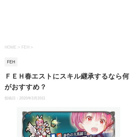
HOME
>
FEH
>
FEH
ＦＥＨ春エストにスキル継承するなら何
がおすすめ？
投稿日：
2020年3月20日