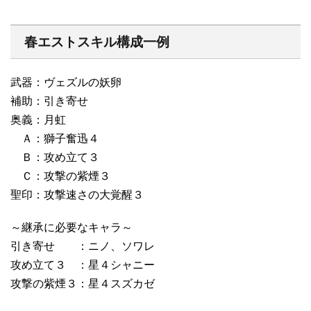
春エストスキル構成一例
武器：ヴェズルの妖卵
補助：引き寄せ
奥義：月虹
Ａ：獅子奮迅４
Ｂ：攻め立て３
Ｃ：攻撃の紫煙３
聖印：攻撃速さの大覚醒３
～継承に必要なキャラ～
引き寄せ ：ニノ、ソワレ
攻め立て３ ：星４シャニー
攻撃の紫煙３：星４スズカゼ