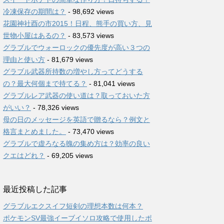
冷凍保存の期間は？
- 98,692 views
花園神社酉の市2015！日程、熊手の買い方、見
世物小屋はあるの？
- 83,573 views
グラブルでウォーロックの優先度が高い３つの
理由と使い方
- 81,679 views
グラブル武器所持数の増やし方ってどうする
の？最大何個まで持てる？
- 81,041 views
グラブルレア武器の使い道は？取っておいた方
がいい？
- 78,326 views
母の日のメッセージを英語で贈るなら？例文と
格言まとめました。
- 73,470 views
グラブルで虚ろなる魄の集め方は？効率の良い
クエはどれ？
- 69,205 views
最近投稿した記事
グラブルエクスイフ短剣の理想本数は何本？
ポケモンSV最強イーブイソロ攻略で使用したポ