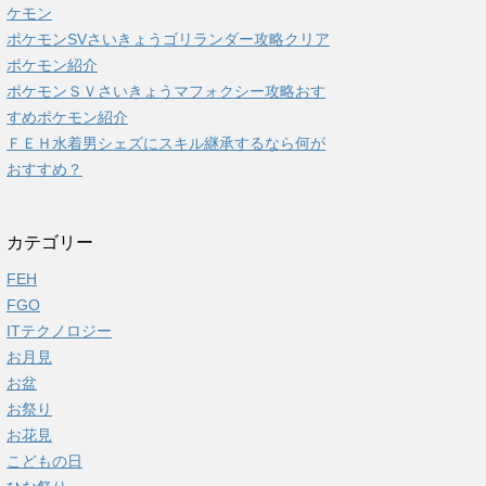
ケモン
ポケモンSVさいきょうゴリランダー攻略クリア
ポケモン紹介
ポケモンＳＶさいきょうマフォクシー攻略おす
すめポケモン紹介
ＦＥＨ水着男シェズにスキル継承するなら何が
おすすめ？
カテゴリー
FEH
FGO
ITテクノロジー
お月見
お盆
お祭り
お花見
こどもの日