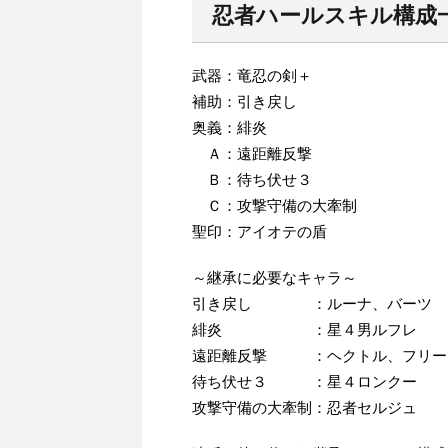
忍者ハールスキル構成
武器：竜忍の剣＋
補助：引き戻し
奥義：緋炎
Ａ：遠距離反撃
Ｂ：待ち伏せ３
Ｃ：攻撃守備の大牽制
聖印：アイオテの盾
～継承に必要なキャラ～
引き戻し ：ルーナ、バーツ
緋炎 ：星４男ルフレ
遠距離反撃 ：ヘクトル、フリー
待ち伏せ３ ：星４ロンクー
攻撃守備の大牽制：忍者セルジュ