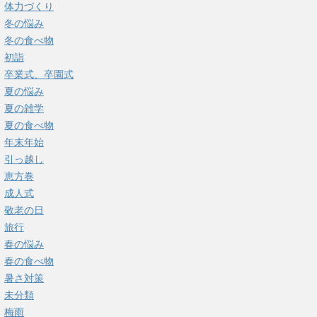
体力づくり
冬の悩み
冬の食べ物
初詣
卒業式、卒園式
夏の悩み
夏の雑学
夏の食べ物
年末年始
引っ越し
恵方巻
成人式
敬老の日
旅行
春の悩み
春の食べ物
暑さ対策
未分類
梅雨