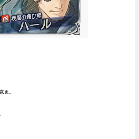
変更。
。