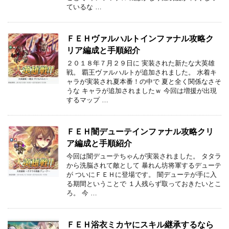
ているな …
ＦＥＨヴァルハルトインファナル攻略ク
リア編成と手順紹介
２０１８年７月２９日に 実装された新たな大英雄
戦。 覇王ヴァルハルトが追加されました。 水着キ
ャラが実装され夏本番！の中で 夏と全く関係なさそ
うな キャラが追加されましたｗ 今回は増援が出現
するマップ …
ＦＥＨ闇デューテインファナル攻略クリ
ア編成と手順紹介
今回は闇デューテちゃんが実装されました。 タタラ
から洗脳されて敵として 暴れん坊将軍するデューテ
が ついにＦＥＨに登場です。 闇デューテが手に入
る期間ということで １人残らず取っておきたいとこ
ろ。 今 …
ＦＥＨ浴衣ミカヤにスキル継承するなら