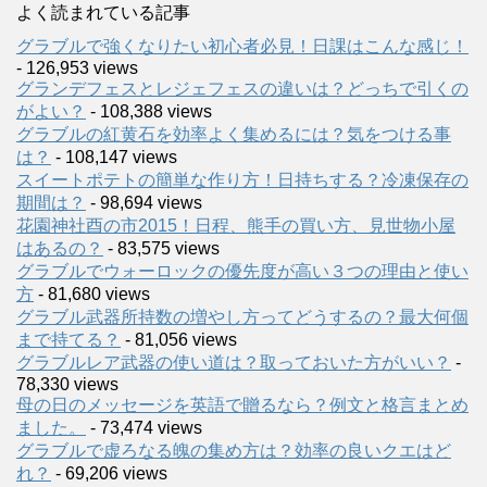
よく読まれている記事
グラブルで強くなりたい初心者必見！日課はこんな感じ！
- 126,953 views
グランデフェスとレジェフェスの違いは？どっちで引くの
がよい？
- 108,388 views
グラブルの紅黄石を効率よく集めるには？気をつける事
は？
- 108,147 views
スイートポテトの簡単な作り方！日持ちする？冷凍保存の
期間は？
- 98,694 views
花園神社酉の市2015！日程、熊手の買い方、見世物小屋
はあるの？
- 83,575 views
グラブルでウォーロックの優先度が高い３つの理由と使い
方
- 81,680 views
グラブル武器所持数の増やし方ってどうするの？最大何個
まで持てる？
- 81,056 views
グラブルレア武器の使い道は？取っておいた方がいい？
-
78,330 views
母の日のメッセージを英語で贈るなら？例文と格言まとめ
ました。
- 73,474 views
グラブルで虚ろなる魄の集め方は？効率の良いクエはど
れ？
- 69,206 views