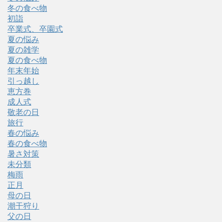
冬の食べ物
初詣
卒業式、卒園式
夏の悩み
夏の雑学
夏の食べ物
年末年始
引っ越し
恵方巻
成人式
敬老の日
旅行
春の悩み
春の食べ物
暑さ対策
未分類
梅雨
正月
母の日
潮干狩り
父の日