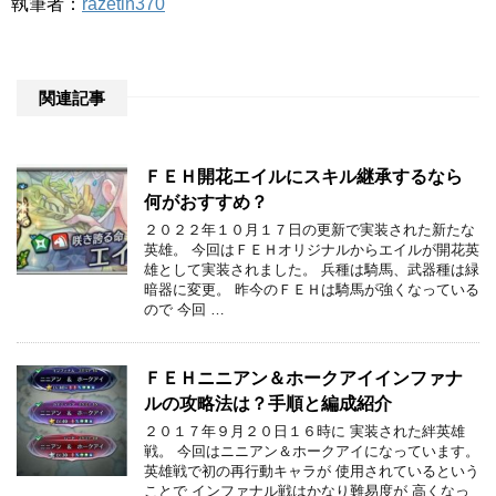
執筆者：
razetin370
関連記事
ＦＥＨ開花エイルにスキル継承するなら
何がおすすめ？
２０２２年１０月１７日の更新で実装された新たな
英雄。 今回はＦＥＨオリジナルからエイルが開花英
雄として実装されました。 兵種は騎馬、武器種は緑
暗器に変更。 昨今のＦＥＨは騎馬が強くなっている
ので 今回 …
ＦＥＨニニアン＆ホークアイインファナ
ルの攻略法は？手順と編成紹介
２０１７年９月２０日１６時に 実装された絆英雄
戦。 今回はニニアン＆ホークアイになっています。
英雄戦で初の再行動キャラが 使用されているという
ことで インファナル戦はかなり難易度が 高くなっ