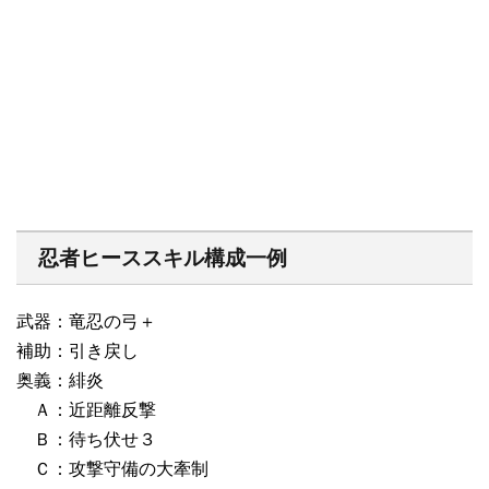
忍者ヒーススキル構成一例
武器：竜忍の弓＋
補助：引き戻し
奥義：緋炎
Ａ：近距離反撃
Ｂ：待ち伏せ３
Ｃ：攻撃守備の大牽制