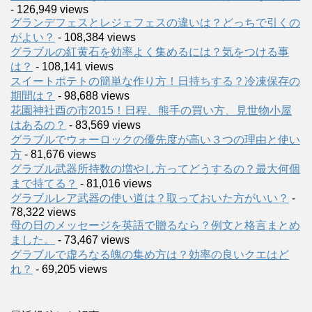
- 126,949 views
グランデフェスとレジェフェスの違いは？どっちで引くの
がよい？
- 108,384 views
グラブルの紅黄石を効率よく集めるには？気をつける事
は？
- 108,141 views
スイートポテトの簡単な作り方！日持ちする？冷凍保存の
期間は？
- 98,688 views
花園神社酉の市2015！日程、熊手の買い方、見世物小屋
はあるの？
- 83,569 views
グラブルでウォーロックの優先度が高い３つの理由と使い
方
- 81,676 views
グラブル武器所持数の増やし方ってどうするの？最大何個
まで持てる？
- 81,016 views
グラブルレア武器の使い道は？取っておいた方がいい？
-
78,322 views
母の日のメッセージを英語で贈るなら？例文と格言まとめ
ました。
- 73,467 views
グラブルで虚ろなる魄の集め方は？効率の良いクエはど
れ？
- 69,205 views