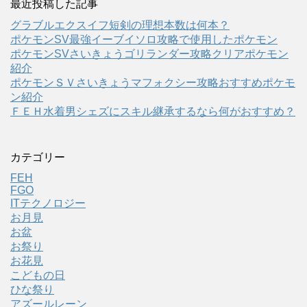
最近投稿した記事
グラブルエクスイフ短剣の理想本数は何本？
ポケモンSV最強イーブイソロ攻略で使用したポケモン
ポケモンSVさいきょうゴリランダー攻略クリアポケモン
紹介
ポケモンＳＶさいきょうマフォクシー攻略おすすめポケモ
ン紹介
ＦＥＨ水着男シェズにスキル継承するなら何がおすすめ？
カテゴリー
FEH
FGO
ITテクノロジー
お月見
お盆
お祭り
お花見
こどもの日
ひな祭り
アズールレーン