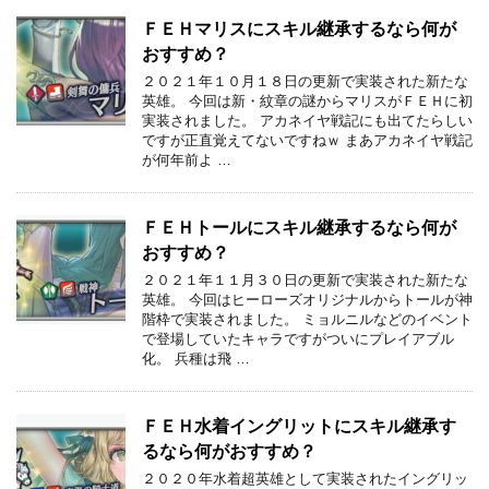
ＦＥＨマリスにスキル継承するなら何が
おすすめ？
２０２１年１０月１８日の更新で実装された新たな
英雄。 今回は新・紋章の謎からマリスがＦＥＨに初
実装されました。 アカネイヤ戦記にも出てたらしい
ですが正直覚えてないですねｗ まあアカネイヤ戦記
が何年前よ …
ＦＥＨトールにスキル継承するなら何が
おすすめ？
２０２１年１１月３０日の更新で実装された新たな
英雄。 今回はヒーローズオリジナルからトールが神
階枠で実装されました。 ミョルニルなどのイベント
で登場していたキャラですがついにプレイアブル
化。 兵種は飛 …
ＦＥＨ水着イングリットにスキル継承す
るなら何がおすすめ？
２０２０年水着超英雄として実装されたイングリッ