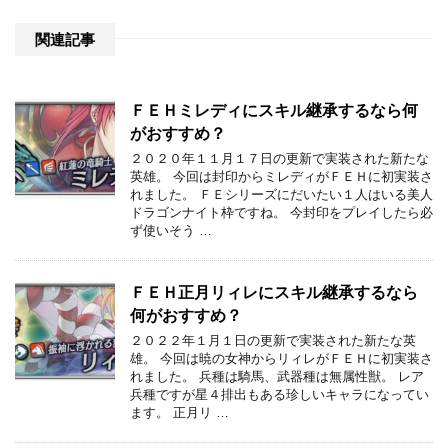
関連記事
ＦＥＨミレディにスキル継承するなら何
がおすすめ？
２０２０年１１月１７日の更新で実装された新たな
英雄。 今回は封印からミレディがＦＥＨに初実装さ
れました。 ＦＥシリーズにだいたい１人はいる美人
ドラゴンナイト枠ですね。 今封印をプレイしたら必
ず使いそう …
ＦＥＨ正月リィレにスキル継承するなら
何がおすすめ？
２０２２年１月１日の更新で実装された新たな英
雄。 今回は暁の女神からリィレがＦＥＨに初実装さ
れました。 兵種は騎馬、武器種は無属性獣。 レア
兵種ですが星４排出もある珍しいキャラになってい
ます。 正月リ …