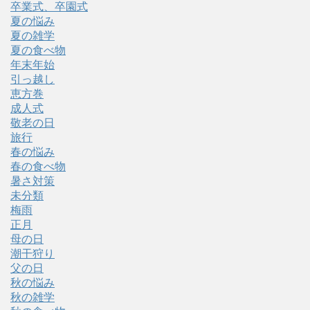
卒業式、卒園式
夏の悩み
夏の雑学
夏の食べ物
年末年始
引っ越し
恵方巻
成人式
敬老の日
旅行
春の悩み
春の食べ物
暑さ対策
未分類
梅雨
正月
母の日
潮干狩り
父の日
秋の悩み
秋の雑学