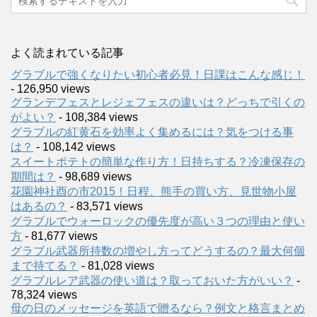
よく読まれている記事
グラブルで強くなりたい初心者必見！日課はこんな感じ！
- 126,950 views
グランデフェスとレジェフェスの違いは？どっちで引くの
がよい？
- 108,384 views
グラブルの紅黄石を効率よく集めるには？気をつける事
は？
- 108,142 views
スイートポテトの簡単な作り方！日持ちする？冷凍保存の
期間は？
- 98,689 views
花園神社酉の市2015！日程、熊手の買い方、見世物小屋
はあるの？
- 83,571 views
グラブルでウォーロックの優先度が高い３つの理由と使い
方
- 81,677 views
グラブル武器所持数の増やし方ってどうするの？最大何個
まで持てる？
- 81,028 views
グラブルレア武器の使い道は？取っておいた方がいい？
-
78,324 views
母の日のメッセージを英語で贈るなら？例文と格言まとめ