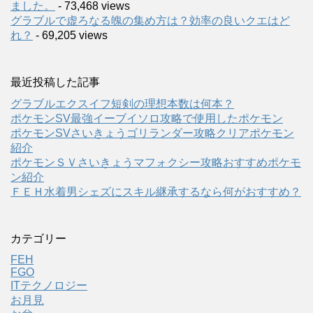
ました。
- 73,468 views
グラブルで虚ろなる魄の集め方は？効率の良いクエはど
れ？
- 69,205 views
最近投稿した記事
グラブルエクスイフ短剣の理想本数は何本？
ポケモンSV最強イーブイソロ攻略で使用したポケモン
ポケモンSVさいきょうゴリランダー攻略クリアポケモン
紹介
ポケモンＳＶさいきょうマフォクシー攻略おすすめポケモ
ン紹介
ＦＥＨ水着男シェズにスキル継承するなら何がおすすめ？
カテゴリー
FEH
FGO
ITテクノロジー
お月見