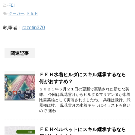
-
FEH
-
クーガー
,
ＦＥＨ
執筆者：
razetin370
関連記事
ＦＥＨ水着ヒルダにスキル継承するなら
何がおすすめ？
２０２１年６月２１日の更新で実装された新たな英
雄。 今回は風花雪月からヒルダ＆マリアンヌが水着
比翼英雄として実装されましたね。 兵種は飛行、武
器種は杖。 風花雪月の水着キャラはイラストも良い
ので 迷わ …
ＦＥＨベルベットにスキル継承するなら