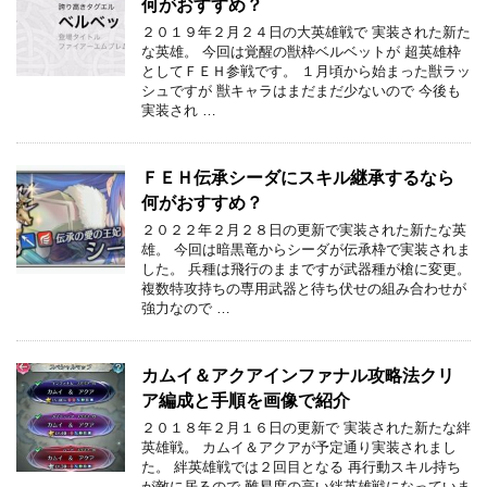
何がおすすめ？
２０１９年２月２４日の大英雄戦で 実装された新た
な英雄。 今回は覚醒の獣枠ベルベットが 超英雄枠
としてＦＥＨ参戦です。 １月頃から始まった獣ラッ
シュですが 獣キャラはまだまだ少ないので 今後も
実装され …
ＦＥＨ伝承シーダにスキル継承するなら
何がおすすめ？
２０２２年２月２８日の更新で実装された新たな英
雄。 今回は暗黒竜からシーダが伝承枠で実装されま
した。 兵種は飛行のままですが武器種が槍に変更。
複数特攻持ちの専用武器と待ち伏せの組み合わせが
強力なので …
カムイ＆アクアインファナル攻略法クリ
ア編成と手順を画像で紹介
２０１８年２月１６日の更新で 実装された新たな絆
英雄戦。 カムイ＆アクアが予定通り実装されまし
た。 絆英雄戦では２回目となる 再行動スキル持ち
が敵に居るので 難易度の高い絆英雄戦になっていま