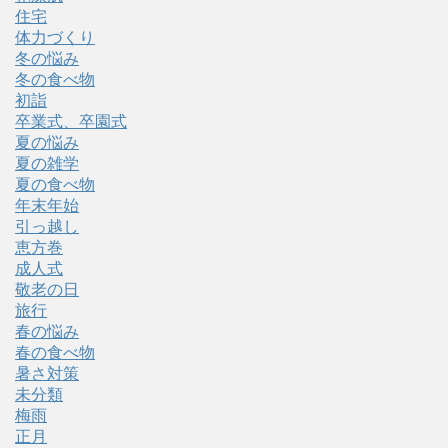
住宅
体力づくり
冬の悩み
冬の食べ物
初詣
卒業式、卒園式
夏の悩み
夏の雑学
夏の食べ物
年末年始
引っ越し
恵方巻
成人式
敬老の日
旅行
春の悩み
春の食べ物
暑さ対策
未分類
梅雨
正月