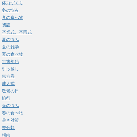
体力づくり
冬の悩み
冬の食べ物
初詣
卒業式、卒園式
夏の悩み
夏の雑学
夏の食べ物
年末年始
引っ越し
恵方巻
成人式
敬老の日
旅行
春の悩み
春の食べ物
暑さ対策
未分類
梅雨