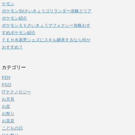
ケモン
ポケモンSVさいきょうゴリランダー攻略クリア
ポケモン紹介
ポケモンＳＶさいきょうマフォクシー攻略おす
すめポケモン紹介
ＦＥＨ水着男シェズにスキル継承するなら何が
おすすめ？
カテゴリー
FEH
FGO
ITテクノロジー
お月見
お盆
お祭り
お花見
こどもの日