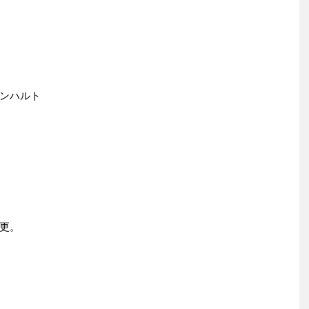
ンハルト
更。