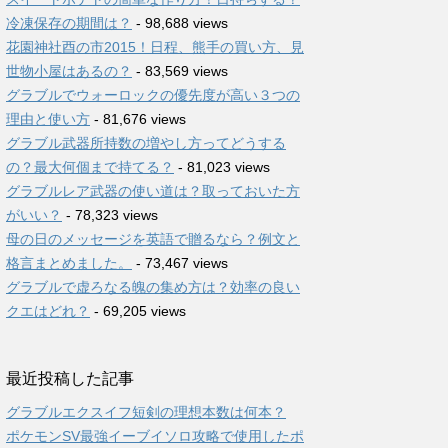
冷凍保存の期間は？
- 98,688 views
花園神社酉の市2015！日程、熊手の買い方、見
世物小屋はあるの？
- 83,569 views
グラブルでウォーロックの優先度が高い３つの
理由と使い方
- 81,676 views
グラブル武器所持数の増やし方ってどうする
の？最大何個まで持てる？
- 81,023 views
グラブルレア武器の使い道は？取っておいた方
がいい？
- 78,323 views
母の日のメッセージを英語で贈るなら？例文と
格言まとめました。
- 73,467 views
グラブルで虚ろなる魄の集め方は？効率の良い
クエはどれ？
- 69,205 views
最近投稿した記事
グラブルエクスイフ短剣の理想本数は何本？
ポケモンSV最強イーブイソロ攻略で使用したポ