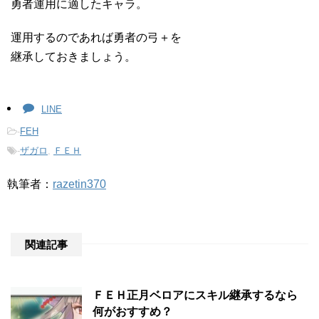
勇者運用に適したキャラ。
運用するのであれば勇者の弓＋を
継承しておきましょう。
LINE
-
FEH
-
ザガロ
,
ＦＥＨ
執筆者：
razetin370
関連記事
ＦＥＨ正月ベロアにスキル継承するなら
何がおすすめ？