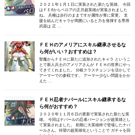
２０２１年１月１日に実装された新たな英雄。 今回
はＦＥifからベロアの正月超英雄が実装されました
ね。 兵種は歩行のままですが属性が青に変更。 支
援を結んだキャラが周囲にいると力を発揮する専用
武器は 正 …
ＦＥＨのアメリアにスキル継承させるな
ら何がいい？おすすめは？
聖魔からＦＥＨに新たに追加されたキャラ というこ
とで新人兵士のアメリアさんが ＦＥＨの世界にやっ
てきてくれました。 分岐クラスチェンジを活かして
アーマーでの参戦です。 アーマー少ない問題をかか
えた …
ＦＥＨ忍者ナバールにスキル継承するな
ら何がおすすめ？
２０２０年１１月６日の更新で実装された新たな英
雄。 今回はナバールの忍者バージョンが超英雄とし
て実装されました。 初期に大英雄枠で登場したナバ
ールさん。待望の超英雄化ということで ガチャを回