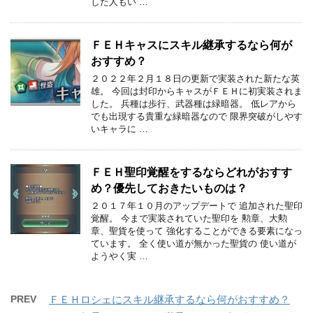
した人もい …
ＦＥＨキャスにスキル継承するなら何が
おすすめ？
２０２２年２月１８日の更新で実装された新たな英
雄。 今回は封印からキャスがＦＥＨに初実装されま
した。 兵種は歩行、武器種は緑暗器。 低レアから
でも出現する貴重な緑暗器なので 限界突破がしやす
いキャラに …
ＦＥＨ聖印覚醒をするならどれがおすす
め？優先しておきたいものは？
２０１７年１０月のアップデートで 追加された聖印
覚醒。 今まで実装されていた聖印を 勲章、大勲
章、聖貨を使って 強化することができる要素になっ
ています。 全く使い道が無かった聖貨の 使い道が
ようやく実 …
PREV
ＦＥＨロシェにスキル継承するなら何がおすすめ？