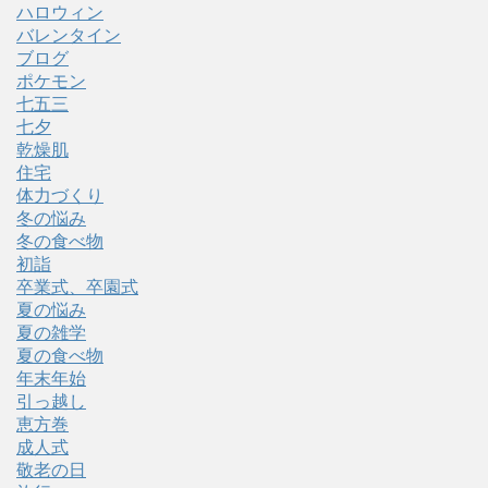
ハロウィン
バレンタイン
ブログ
ポケモン
七五三
七夕
乾燥肌
住宅
体力づくり
冬の悩み
冬の食べ物
初詣
卒業式、卒園式
夏の悩み
夏の雑学
夏の食べ物
年末年始
引っ越し
恵方巻
成人式
敬老の日