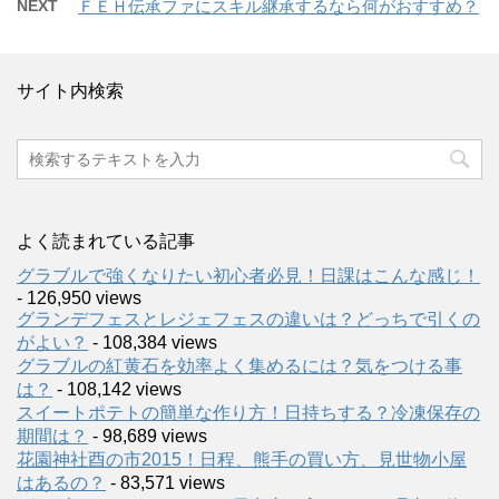
NEXT
ＦＥＨ伝承ファにスキル継承するなら何がおすすめ？
サイト内検索
よく読まれている記事
グラブルで強くなりたい初心者必見！日課はこんな感じ！
- 126,950 views
グランデフェスとレジェフェスの違いは？どっちで引くの
がよい？
- 108,384 views
グラブルの紅黄石を効率よく集めるには？気をつける事
は？
- 108,142 views
スイートポテトの簡単な作り方！日持ちする？冷凍保存の
期間は？
- 98,689 views
花園神社酉の市2015！日程、熊手の買い方、見世物小屋
はあるの？
- 83,571 views