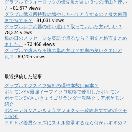
グラブルでウォーロックの優先度が高い３つの理由と使い
方
- 81,677 views
グラブル武器所持数の増やし方ってどうするの？最大何個
まで持てる？
- 81,031 views
グラブルレア武器の使い道は？取っておいた方がいい？
-
78,324 views
母の日のメッセージを英語で贈るなら？例文と格言まとめ
ました。
- 73,468 views
グラブルで虚ろなる魄の集め方は？効率の良いクエはど
れ？
- 69,205 views
最近投稿した記事
グラブルエクスイフ短剣の理想本数は何本？
ポケモンSV最強イーブイソロ攻略で使用したポケモン
ポケモンSVさいきょうゴリランダー攻略クリアポケモン
紹介
ポケモンＳＶさいきょうマフォクシー攻略おすすめポケモ
ン紹介
ＦＥＨ水着男シェズにスキル継承するなら何がおすすめ？