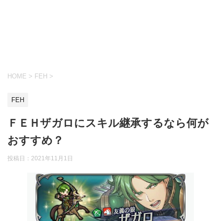
HOME
>
FEH
>
FEH
ＦＥＨザガロにスキル継承するなら何が
おすすめ？
投稿日：
2021年11月1日