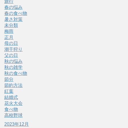
旅行
春の悩み
春の食べ物
暑さ対策
未分類
梅雨
正月
母の日
潮干狩り
父の日
秋の悩み
秋の雑学
秋の食べ物
節分
節約方法
紅葉
結婚式
花火大会
食べ物
高校野球
2023年12月