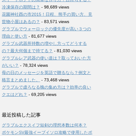
冷凍保存の期間は？
- 98,689 views
花園神社酉の市2015！日程、熊手の買い方、見
世物小屋はあるの？
- 83,571 views
グラブルでウォーロックの優先度が高い３つの
理由と使い方
- 81,677 views
グラブル武器所持数の増やし方ってどうする
の？最大何個まで持てる？
- 81,030 views
グラブルレア武器の使い道は？取っておいた方
がいい？
- 78,324 views
母の日のメッセージを英語で贈るなら？例文と
格言まとめました。
- 73,468 views
グラブルで虚ろなる魄の集め方は？効率の良い
クエはどれ？
- 69,205 views
最近投稿した記事
グラブルエクスイフ短剣の理想本数は何本？
ポケモンSV最強イーブイソロ攻略で使用したポ