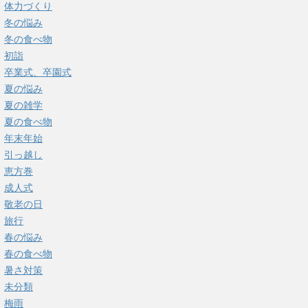
体力づくり
冬の悩み
冬の食べ物
初詣
卒業式、卒園式
夏の悩み
夏の雑学
夏の食べ物
年末年始
引っ越し
恵方巻
成人式
敬老の日
旅行
春の悩み
春の食べ物
暑さ対策
未分類
梅雨