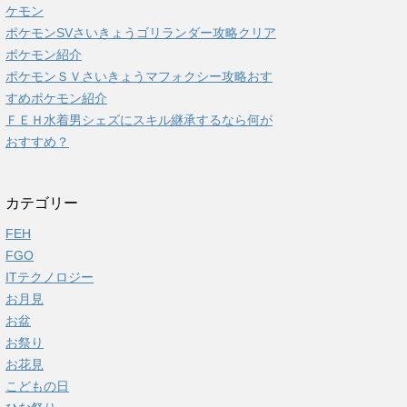
ケモン
ポケモンSVさいきょうゴリランダー攻略クリア
ポケモン紹介
ポケモンＳＶさいきょうマフォクシー攻略おす
すめポケモン紹介
ＦＥＨ水着男シェズにスキル継承するなら何が
おすすめ？
カテゴリー
FEH
FGO
ITテクノロジー
お月見
お盆
お祭り
お花見
こどもの日