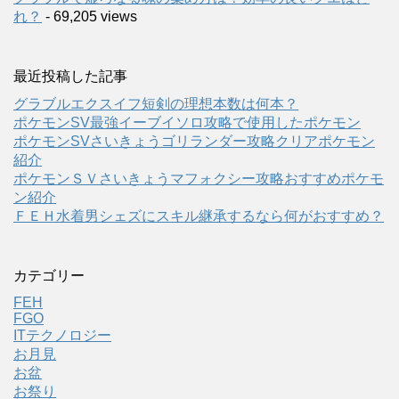
れ？
- 69,205 views
最近投稿した記事
グラブルエクスイフ短剣の理想本数は何本？
ポケモンSV最強イーブイソロ攻略で使用したポケモン
ポケモンSVさいきょうゴリランダー攻略クリアポケモン
紹介
ポケモンＳＶさいきょうマフォクシー攻略おすすめポケモ
ン紹介
ＦＥＨ水着男シェズにスキル継承するなら何がおすすめ？
カテゴリー
FEH
FGO
ITテクノロジー
お月見
お盆
お祭り