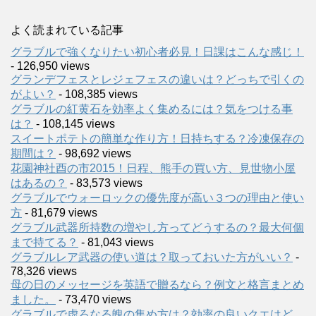
よく読まれている記事
グラブルで強くなりたい初心者必見！日課はこんな感じ！
- 126,950 views
グランデフェスとレジェフェスの違いは？どっちで引くの
がよい？
- 108,385 views
グラブルの紅黄石を効率よく集めるには？気をつける事
は？
- 108,145 views
スイートポテトの簡単な作り方！日持ちする？冷凍保存の
期間は？
- 98,692 views
花園神社酉の市2015！日程、熊手の買い方、見世物小屋
はあるの？
- 83,573 views
グラブルでウォーロックの優先度が高い３つの理由と使い
方
- 81,679 views
グラブル武器所持数の増やし方ってどうするの？最大何個
まで持てる？
- 81,043 views
グラブルレア武器の使い道は？取っておいた方がいい？
-
78,326 views
母の日のメッセージを英語で贈るなら？例文と格言まとめ
ました。
- 73,470 views
グラブルで虚ろなる魄の集め方は？効率の良いクエはど