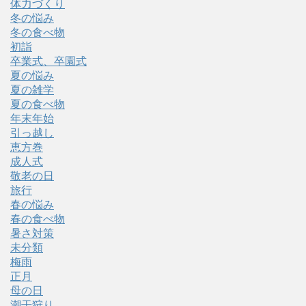
体力づくり
冬の悩み
冬の食べ物
初詣
卒業式、卒園式
夏の悩み
夏の雑学
夏の食べ物
年末年始
引っ越し
恵方巻
成人式
敬老の日
旅行
春の悩み
春の食べ物
暑さ対策
未分類
梅雨
正月
母の日
潮干狩り